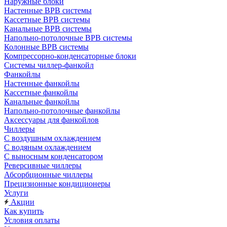
Наружные блоки
Настенные ВРВ системы
Кассетные ВРВ системы
Канальные ВРВ системы
Напольно-потолочные ВРВ системы
Колонные ВРВ системы
Компрессорно-конденсаторные блоки
Системы чиллер-фанкойл
Фанкойлы
Настенные фанкойлы
Кассетные фанкойлы
Канальные фанкойлы
Напольно-потолочные фанкойлы
Аксессуары для фанкойлов
Чиллеры
С воздушным охлаждением
С водяным охлаждением
С выносным конденсатором
Реверсивные чиллеры
Абсорбционные чиллеры
Прецизионные кондиционеры
Услуги
Акции
Как купить
Условия оплаты