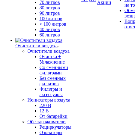
70 литров
Акции
на т
80 литров
Обме
90 литров
возв
100 литров
Вопр
> 100 литров
отве
40 литров
60 литров
Очистители воздуха
Очистители воздуха
Очистка +
Увлажнение
Cо сменными
фильтрами
Без сменных
фильтров
Фильтры и
аксессуары
Ионизаторы воздуха
220 В
12 В
От батарейки
Обеззараживатели
Рециркуляторы
Озонаторы