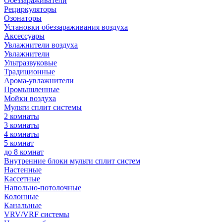
Обеззараживатели
Рециркуляторы
Озонаторы
Установки обеззараживания воздуха
Аксессуары
Увлажнители воздуха
Увлажнители
Ультразвуковые
Традиционные
Арома-увлажнители
Промышленные
Мойки воздуха
Мульти сплит системы
2 комнаты
3 комнаты
4 комнаты
5 комнат
до 8 комнат
Внутренние блоки мульти сплит систем
Настенные
Кассетные
Напольно-потолочные
Колонные
Канальные
VRV/VRF системы