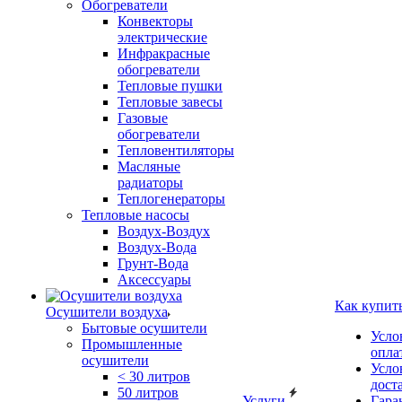
Обогреватели
Конвекторы
электрические
Инфракрасные
обогреватели
Тепловые пушки
Тепловые завесы
Газовые
обогреватели
Тепловентиляторы
Масляные
радиаторы
Теплогенераторы
Тепловые насосы
Воздух-Воздух
Воздух-Вода
Грунт-Вода
Аксессуары
Как купит
Осушители воздуха
Бытовые осушители
Усло
Промышленные
опла
осушители
Усло
< 30 литров
дост
50 литров
Услуги
Гара