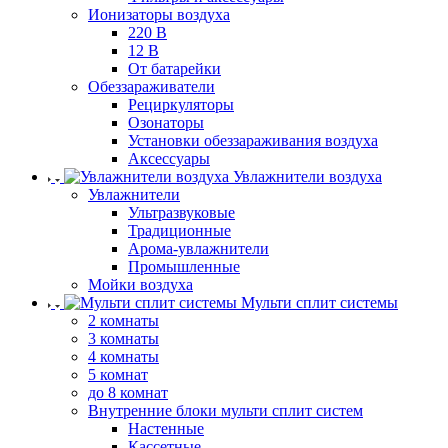
Ионизаторы воздуха
220 В
12 В
От батарейки
Обеззараживатели
Рециркуляторы
Озонаторы
Установки обеззараживания воздуха
Аксессуары
Увлажнители воздуха
Увлажнители
Ультразвуковые
Традиционные
Арома-увлажнители
Промышленные
Мойки воздуха
Мульти сплит системы
2 комнаты
3 комнаты
4 комнаты
5 комнат
до 8 комнат
Внутренние блоки мульти сплит систем
Настенные
Кассетные