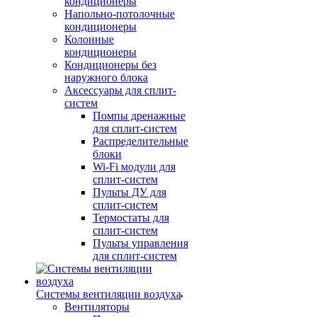
кондиционеры
Напольно-потолочные
кондиционеры
Колонные
кондиционеры
Кондиционеры без
наружного блока
Аксессуары для сплит-
систем
Помпы дренажные
для сплит-систем
Распределительные
блоки
Wi-Fi модули для
сплит-систем
Пульты ДУ для
сплит-систем
Термостаты для
сплит-систем
Пульты управления
для сплит-систем
Системы вентиляции воздуха
Вентиляторы