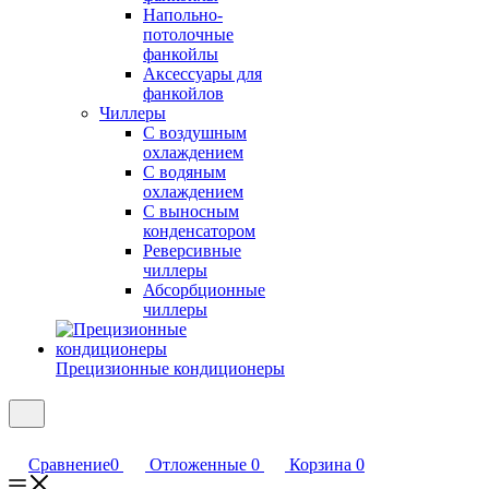
Напольно-
потолочные
фанкойлы
Аксессуары для
фанкойлов
Чиллеры
С воздушным
охлаждением
С водяным
охлаждением
С выносным
конденсатором
Реверсивные
чиллеры
Абсорбционные
чиллеры
Прецизионные кондиционеры
Сравнение
0
Отложенные
0
Корзина
0