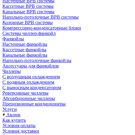
Настенные ВРВ системы
Кассетные ВРВ системы
Канальные ВРВ системы
Напольно-потолочные ВРВ системы
Колонные ВРВ системы
Компрессорно-конденсаторные блоки
Системы чиллер-фанкойл
Фанкойлы
Настенные фанкойлы
Кассетные фанкойлы
Канальные фанкойлы
Напольно-потолочные фанкойлы
Аксессуары для фанкойлов
Чиллеры
С воздушным охлаждением
С водяным охлаждением
С выносным конденсатором
Реверсивные чиллеры
Абсорбционные чиллеры
Прецизионные кондиционеры
Услуги
Акции
Как купить
Условия оплаты
Условия доставки