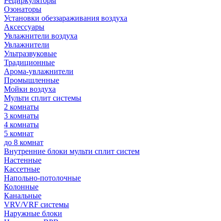
Рециркуляторы
Озонаторы
Установки обеззараживания воздуха
Аксессуары
Увлажнители воздуха
Увлажнители
Ультразвуковые
Традиционные
Арома-увлажнители
Промышленные
Мойки воздуха
Мульти сплит системы
2 комнаты
3 комнаты
4 комнаты
5 комнат
до 8 комнат
Внутренние блоки мульти сплит систем
Настенные
Кассетные
Напольно-потолочные
Колонные
Канальные
VRV/VRF системы
Наружные блоки