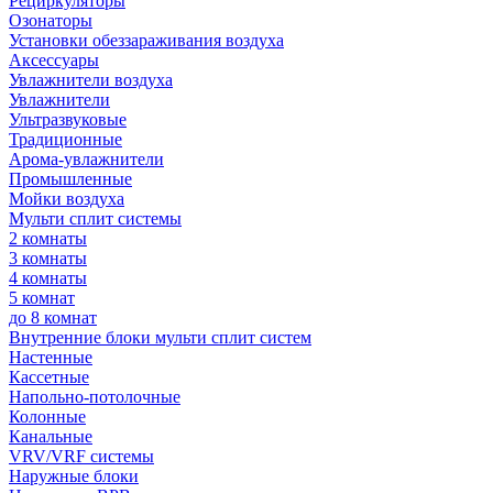
Рециркуляторы
Озонаторы
Установки обеззараживания воздуха
Аксессуары
Увлажнители воздуха
Увлажнители
Ультразвуковые
Традиционные
Арома-увлажнители
Промышленные
Мойки воздуха
Мульти сплит системы
2 комнаты
3 комнаты
4 комнаты
5 комнат
до 8 комнат
Внутренние блоки мульти сплит систем
Настенные
Кассетные
Напольно-потолочные
Колонные
Канальные
VRV/VRF системы
Наружные блоки