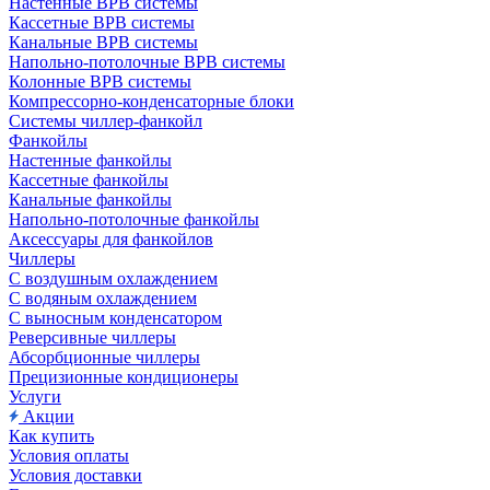
Настенные ВРВ системы
Кассетные ВРВ системы
Канальные ВРВ системы
Напольно-потолочные ВРВ системы
Колонные ВРВ системы
Компрессорно-конденсаторные блоки
Системы чиллер-фанкойл
Фанкойлы
Настенные фанкойлы
Кассетные фанкойлы
Канальные фанкойлы
Напольно-потолочные фанкойлы
Аксессуары для фанкойлов
Чиллеры
С воздушным охлаждением
С водяным охлаждением
С выносным конденсатором
Реверсивные чиллеры
Абсорбционные чиллеры
Прецизионные кондиционеры
Услуги
Акции
Как купить
Условия оплаты
Условия доставки