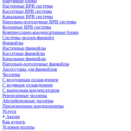
Наружные блоки
Настенные ВРВ системы
Кассетные ВРВ системы
Канальные ВРВ системы
Напольно-потолочные ВРВ системы
Колонные ВРВ системы
Компрессорно-конденсаторные блоки
Системы чиллер-фанкойл
Фанкойлы
Настенные фанкойлы
Кассетные фанкойлы
Канальные фанкойлы
Напольно-потолочные фанкойлы
Аксессуары для фанкойлов
Чиллеры
С воздушным охлаждением
С водяным охлаждением
С выносным конденсатором
Реверсивные чиллеры
Абсорбционные чиллеры
Прецизионные кондиционеры
Услуги
Акции
Как купить
Условия оплаты