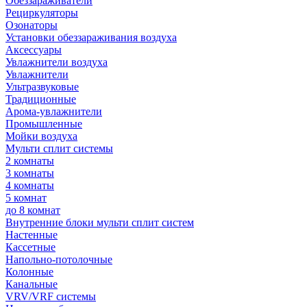
Обеззараживатели
Рециркуляторы
Озонаторы
Установки обеззараживания воздуха
Аксессуары
Увлажнители воздуха
Увлажнители
Ультразвуковые
Традиционные
Арома-увлажнители
Промышленные
Мойки воздуха
Мульти сплит системы
2 комнаты
3 комнаты
4 комнаты
5 комнат
до 8 комнат
Внутренние блоки мульти сплит систем
Настенные
Кассетные
Напольно-потолочные
Колонные
Канальные
VRV/VRF системы