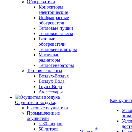
Обогреватели
Конвекторы
электрические
Инфракрасные
обогреватели
Тепловые пушки
Тепловые завесы
Газовые
обогреватели
Тепловентиляторы
Масляные
радиаторы
Теплогенераторы
Тепловые насосы
Воздух-Воздух
Воздух-Вода
Грунт-Вода
Аксессуары
Как купит
Осушители воздуха
Бытовые осушители
Усло
Промышленные
опла
осушители
Усло
< 30 литров
дост
50 литров
Услуги
Гара