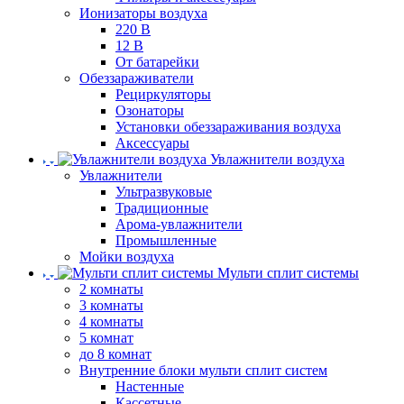
Ионизаторы воздуха
220 В
12 В
От батарейки
Обеззараживатели
Рециркуляторы
Озонаторы
Установки обеззараживания воздуха
Аксессуары
Увлажнители воздуха
Увлажнители
Ультразвуковые
Традиционные
Арома-увлажнители
Промышленные
Мойки воздуха
Мульти сплит системы
2 комнаты
3 комнаты
4 комнаты
5 комнат
до 8 комнат
Внутренние блоки мульти сплит систем
Настенные
Кассетные