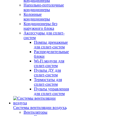
кондиционеры
Напольно-потолочные
кондиционеры
Колонные
кондиционеры
Кондиционеры без
наружного блока
Аксессуары для сплит-
систем
Помпы дренажные
для сплит-систем
Распределительные
блоки
Wi-Fi модули для
сплит-систем
Пульты ДУ для
сплит-систем
Термостаты для
сплит-систем
Пульты управления
для сплит-систем
Системы вентиляции воздуха
Вентиляторы