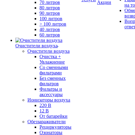
70 литров
Акции
на т
80 литров
Обме
90 литров
возв
100 литров
Вопр
> 100 литров
отве
40 литров
60 литров
Очистители воздуха
Очистители воздуха
Очистка +
Увлажнение
Cо сменными
фильтрами
Без сменных
фильтров
Фильтры и
аксессуары
Ионизаторы воздуха
220 В
12 В
От батарейки
Обеззараживатели
Рециркуляторы
Озонаторы