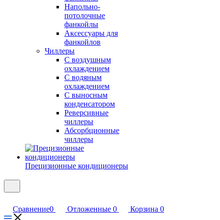
Напольно-
потолочные
фанкойлы
Аксессуары для
фанкойлов
Чиллеры
С воздушным
охлаждением
С водяным
охлаждением
С выносным
конденсатором
Реверсивные
чиллеры
Абсорбционные
чиллеры
Прецизионные кондиционеры
Сравнение
0
Отложенные
0
Корзина
0