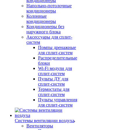
кондиционеры
Напольно-потолочные
кондиционеры
Колонные
кондиционеры
Кондиционеры без
наружного блока
Аксессуары для сплит-
систем
Помпы дренажные
для сплит-систем
Распределительные
блоки
Wi-Fi модули для
сплит-систем
Пульты ДУ для
сплит-систем
Термостаты для
сплит-систем
Пульты управления
для сплит-систем
Системы вентиляции воздуха
Вентиляторы