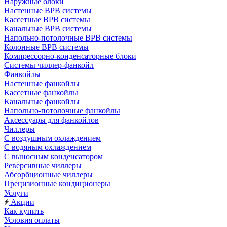
Наружные блоки
Настенные ВРВ системы
Кассетные ВРВ системы
Канальные ВРВ системы
Напольно-потолочные ВРВ системы
Колонные ВРВ системы
Компрессорно-конденсаторные блоки
Системы чиллер-фанкойл
Фанкойлы
Настенные фанкойлы
Кассетные фанкойлы
Канальные фанкойлы
Напольно-потолочные фанкойлы
Аксессуары для фанкойлов
Чиллеры
С воздушным охлаждением
С водяным охлаждением
С выносным конденсатором
Реверсивные чиллеры
Абсорбционные чиллеры
Прецизионные кондиционеры
Услуги
Акции
Как купить
Условия оплаты