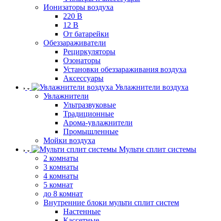
Ионизаторы воздуха
220 В
12 В
От батарейки
Обеззараживатели
Рециркуляторы
Озонаторы
Установки обеззараживания воздуха
Аксессуары
Увлажнители воздуха
Увлажнители
Ультразвуковые
Традиционные
Арома-увлажнители
Промышленные
Мойки воздуха
Мульти сплит системы
2 комнаты
3 комнаты
4 комнаты
5 комнат
до 8 комнат
Внутренние блоки мульти сплит систем
Настенные
Кассетные