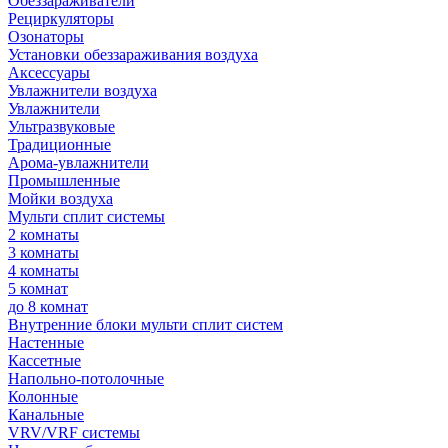
Обеззараживатели
Рециркуляторы
Озонаторы
Установки обеззараживания воздуха
Аксессуары
Увлажнители воздуха
Увлажнители
Ультразвуковые
Традиционные
Арома-увлажнители
Промышленные
Мойки воздуха
Мульти сплит системы
2 комнаты
3 комнаты
4 комнаты
5 комнат
до 8 комнат
Внутренние блоки мульти сплит систем
Настенные
Кассетные
Напольно-потолочные
Колонные
Канальные
VRV/VRF системы