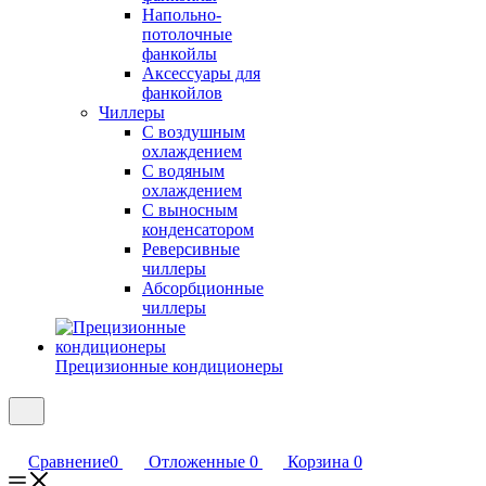
Напольно-
потолочные
фанкойлы
Аксессуары для
фанкойлов
Чиллеры
С воздушным
охлаждением
С водяным
охлаждением
С выносным
конденсатором
Реверсивные
чиллеры
Абсорбционные
чиллеры
Прецизионные кондиционеры
Сравнение
0
Отложенные
0
Корзина
0