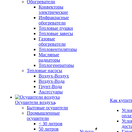
Обогреватели
Конвекторы
электрические
Инфракрасные
обогреватели
Тепловые пушки
Тепловые завесы
Газовые
обогреватели
Тепловентиляторы
Масляные
радиаторы
Теплогенераторы
Тепловые насосы
Воздух-Воздух
Воздух-Вода
Грунт-Вода
Аксессуары
Как купит
Осушители воздуха
Бытовые осушители
Усло
Промышленные
опла
осушители
Усло
< 30 литров
дост
50 литров
Услуги
Гара