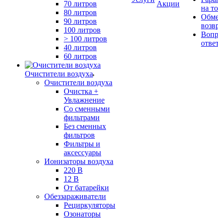
70 литров
Акции
на т
80 литров
Обме
90 литров
возв
100 литров
Вопр
> 100 литров
отве
40 литров
60 литров
Очистители воздуха
Очистители воздуха
Очистка +
Увлажнение
Cо сменными
фильтрами
Без сменных
фильтров
Фильтры и
аксессуары
Ионизаторы воздуха
220 В
12 В
От батарейки
Обеззараживатели
Рециркуляторы
Озонаторы