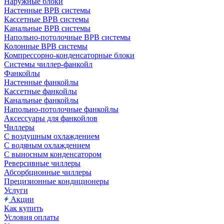
Наружные блоки
Настенные ВРВ системы
Кассетные ВРВ системы
Канальные ВРВ системы
Напольно-потолочные ВРВ системы
Колонные ВРВ системы
Компрессорно-конденсаторные блоки
Системы чиллер-фанкойл
Фанкойлы
Настенные фанкойлы
Кассетные фанкойлы
Канальные фанкойлы
Напольно-потолочные фанкойлы
Аксессуары для фанкойлов
Чиллеры
С воздушным охлаждением
С водяным охлаждением
С выносным конденсатором
Реверсивные чиллеры
Абсорбционные чиллеры
Прецизионные кондиционеры
Услуги
Акции
Как купить
Условия оплаты