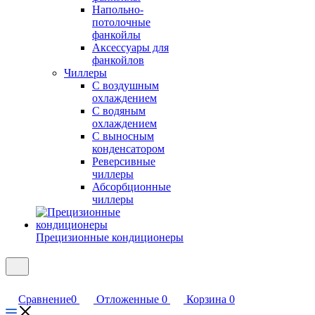
Напольно-
потолочные
фанкойлы
Аксессуары для
фанкойлов
Чиллеры
С воздушным
охлаждением
С водяным
охлаждением
С выносным
конденсатором
Реверсивные
чиллеры
Абсорбционные
чиллеры
Прецизионные кондиционеры
Сравнение
0
Отложенные
0
Корзина
0