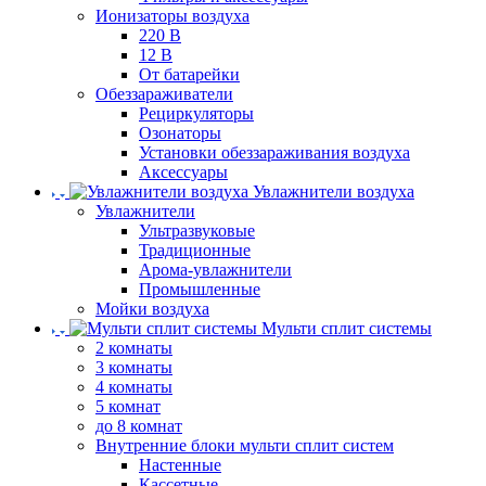
Ионизаторы воздуха
220 В
12 В
От батарейки
Обеззараживатели
Рециркуляторы
Озонаторы
Установки обеззараживания воздуха
Аксессуары
Увлажнители воздуха
Увлажнители
Ультразвуковые
Традиционные
Арома-увлажнители
Промышленные
Мойки воздуха
Мульти сплит системы
2 комнаты
3 комнаты
4 комнаты
5 комнат
до 8 комнат
Внутренние блоки мульти сплит систем
Настенные
Кассетные