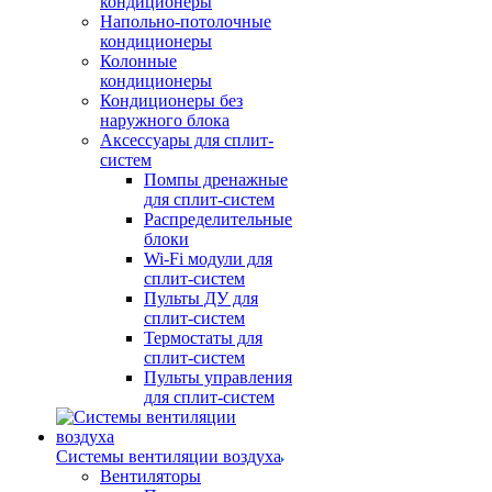
кондиционеры
Напольно-потолочные
кондиционеры
Колонные
кондиционеры
Кондиционеры без
наружного блока
Аксессуары для сплит-
систем
Помпы дренажные
для сплит-систем
Распределительные
блоки
Wi-Fi модули для
сплит-систем
Пульты ДУ для
сплит-систем
Термостаты для
сплит-систем
Пульты управления
для сплит-систем
Системы вентиляции воздуха
Вентиляторы