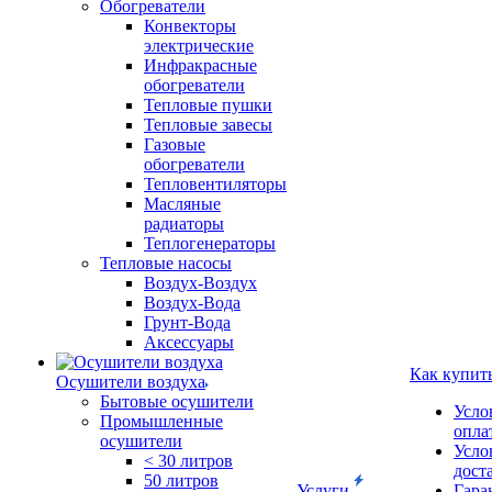
Обогреватели
Конвекторы
электрические
Инфракрасные
обогреватели
Тепловые пушки
Тепловые завесы
Газовые
обогреватели
Тепловентиляторы
Масляные
радиаторы
Теплогенераторы
Тепловые насосы
Воздух-Воздух
Воздух-Вода
Грунт-Вода
Аксессуары
Как купит
Осушители воздуха
Бытовые осушители
Усло
Промышленные
опла
осушители
Усло
< 30 литров
дост
50 литров
Услуги
Гара