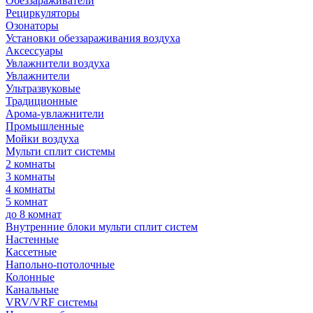
Обеззараживатели
Рециркуляторы
Озонаторы
Установки обеззараживания воздуха
Аксессуары
Увлажнители воздуха
Увлажнители
Ультразвуковые
Традиционные
Арома-увлажнители
Промышленные
Мойки воздуха
Мульти сплит системы
2 комнаты
3 комнаты
4 комнаты
5 комнат
до 8 комнат
Внутренние блоки мульти сплит систем
Настенные
Кассетные
Напольно-потолочные
Колонные
Канальные
VRV/VRF системы