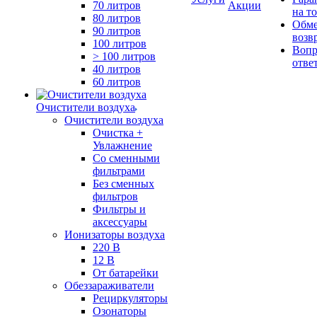
70 литров
Акции
на т
80 литров
Обме
90 литров
возв
100 литров
Вопр
> 100 литров
отве
40 литров
60 литров
Очистители воздуха
Очистители воздуха
Очистка +
Увлажнение
Cо сменными
фильтрами
Без сменных
фильтров
Фильтры и
аксессуары
Ионизаторы воздуха
220 В
12 В
От батарейки
Обеззараживатели
Рециркуляторы
Озонаторы