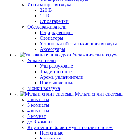
Ионизаторы воздуха
220 В
12 В
От батарейки
Обеззараживатели
Рециркуляторы
Озонаторы
Установки обеззараживания воздуха
Аксессуары
Увлажнители воздуха
Увлажнители
Ультразвуковые
Традиционные
Арома-увлажнители
Промышленные
Мойки воздуха
Мульти сплит системы
2 комнаты
3 комнаты
4 комнаты
5 комнат
до 8 комнат
Внутренние блоки мульти сплит систем
Настенные
Кассетные