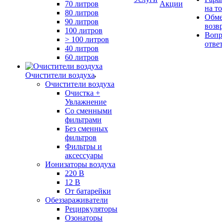
70 литров
Акции
на т
80 литров
Обме
90 литров
возв
100 литров
Вопр
> 100 литров
отве
40 литров
60 литров
Очистители воздуха
Очистители воздуха
Очистка +
Увлажнение
Cо сменными
фильтрами
Без сменных
фильтров
Фильтры и
аксессуары
Ионизаторы воздуха
220 В
12 В
От батарейки
Обеззараживатели
Рециркуляторы
Озонаторы