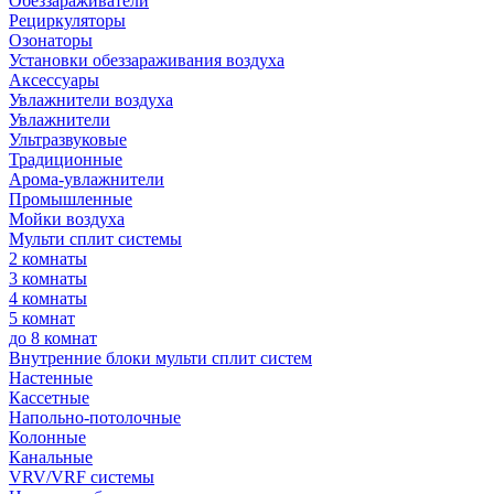
Обеззараживатели
Рециркуляторы
Озонаторы
Установки обеззараживания воздуха
Аксессуары
Увлажнители воздуха
Увлажнители
Ультразвуковые
Традиционные
Арома-увлажнители
Промышленные
Мойки воздуха
Мульти сплит системы
2 комнаты
3 комнаты
4 комнаты
5 комнат
до 8 комнат
Внутренние блоки мульти сплит систем
Настенные
Кассетные
Напольно-потолочные
Колонные
Канальные
VRV/VRF системы