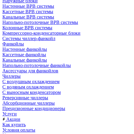
Наружные блоки
Настенные ВРВ системы
Кассетные ВРВ системы
Канальные ВРВ системы
Напольно-потолочные ВРВ системы
Колонные ВРВ системы
Компрессорно-конденсаторные блоки
Системы чиллер-фанкойл
Фанкойлы
Настенные фанкойлы
Кассетные фанкойлы
Канальные фанкойлы
Напольно-потолочные фанкойлы
Аксессуары для фанкойлов
Чиллеры
С воздушным охлаждением
С водяным охлаждением
С выносным конденсатором
Реверсивные чиллеры
Абсорбционные чиллеры
Прецизионные кондиционеры
Услуги
Акции
Как купить
Условия оплаты