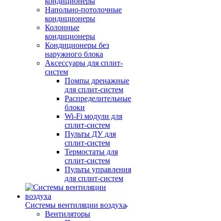
кондиционеры
Напольно-потолочные
кондиционеры
Колонные
кондиционеры
Кондиционеры без
наружного блока
Аксессуары для сплит-
систем
Помпы дренажные
для сплит-систем
Распределительные
блоки
Wi-Fi модули для
сплит-систем
Пульты ДУ для
сплит-систем
Термостаты для
сплит-систем
Пульты управления
для сплит-систем
Системы вентиляции воздуха
Вентиляторы