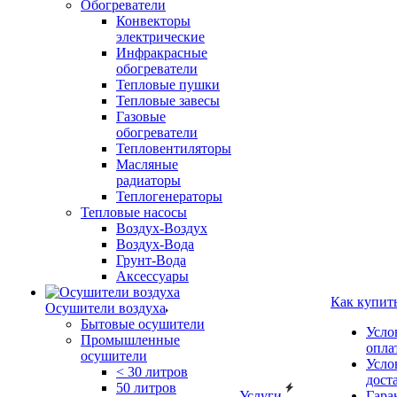
Обогреватели
Конвекторы
электрические
Инфракрасные
обогреватели
Тепловые пушки
Тепловые завесы
Газовые
обогреватели
Тепловентиляторы
Масляные
радиаторы
Теплогенераторы
Тепловые насосы
Воздух-Воздух
Воздух-Вода
Грунт-Вода
Аксессуары
Как купит
Осушители воздуха
Бытовые осушители
Усло
Промышленные
опла
осушители
Усло
< 30 литров
дост
50 литров
Услуги
Гара