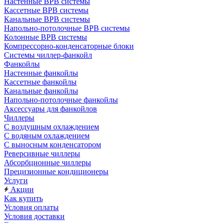
Настенные ВРВ системы
Кассетные ВРВ системы
Канальные ВРВ системы
Напольно-потолочные ВРВ системы
Колонные ВРВ системы
Компрессорно-конденсаторные блоки
Системы чиллер-фанкойл
Фанкойлы
Настенные фанкойлы
Кассетные фанкойлы
Канальные фанкойлы
Напольно-потолочные фанкойлы
Аксессуары для фанкойлов
Чиллеры
С воздушным охлаждением
С водяным охлаждением
С выносным конденсатором
Реверсивные чиллеры
Абсорбционные чиллеры
Прецизионные кондиционеры
Услуги
Акции
Как купить
Условия оплаты
Условия доставки