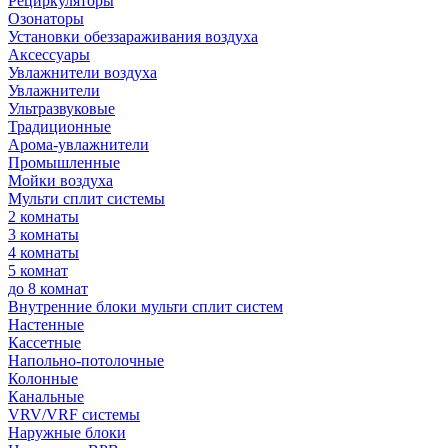
Рециркуляторы
Озонаторы
Установки обеззараживания воздуха
Аксессуары
Увлажнители воздуха
Увлажнители
Ультразвуковые
Традиционные
Арома-увлажнители
Промышленные
Мойки воздуха
Мульти сплит системы
2 комнаты
3 комнаты
4 комнаты
5 комнат
до 8 комнат
Внутренние блоки мульти сплит систем
Настенные
Кассетные
Напольно-потолочные
Колонные
Канальные
VRV/VRF системы
Наружные блоки