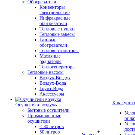
Обогреватели
Конвекторы
электрические
Инфракрасные
обогреватели
Тепловые пушки
Тепловые завесы
Газовые
обогреватели
Тепловентиляторы
Масляные
радиаторы
Теплогенераторы
Тепловые насосы
Воздух-Воздух
Воздух-Вода
Грунт-Вода
Аксессуары
Как купит
Осушители воздуха
Бытовые осушители
Усло
Промышленные
опла
осушители
Усло
< 30 литров
дост
50 литров
Услуги
Гара