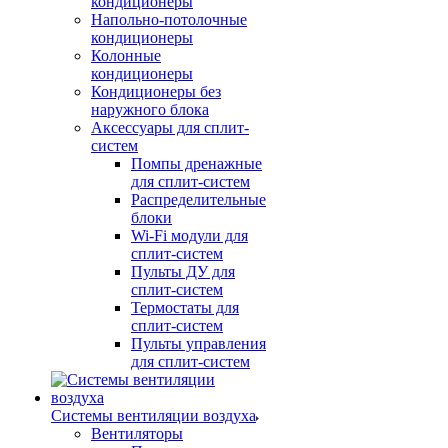
кондиционеры
Напольно-потолочные
кондиционеры
Колонные
кондиционеры
Кондиционеры без
наружного блока
Аксессуары для сплит-
систем
Помпы дренажные
для сплит-систем
Распределительные
блоки
Wi-Fi модули для
сплит-систем
Пульты ДУ для
сплит-систем
Термостаты для
сплит-систем
Пульты управления
для сплит-систем
Системы вентиляции воздуха
Вентиляторы