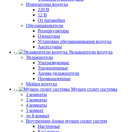
Ионизаторы воздуха
220 В
12 В
От батарейки
Обеззараживатели
Рециркуляторы
Озонаторы
Установки обеззараживания воздуха
Аксессуары
Увлажнители воздуха
Увлажнители
Ультразвуковые
Традиционные
Арома-увлажнители
Промышленные
Мойки воздуха
Мульти сплит системы
2 комнаты
3 комнаты
4 комнаты
5 комнат
до 8 комнат
Внутренние блоки мульти сплит систем
Настенные
Кассетные