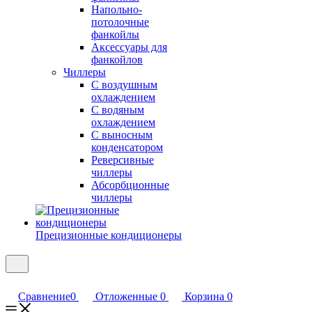
Напольно-
потолочные
фанкойлы
Аксессуары для
фанкойлов
Чиллеры
С воздушным
охлаждением
С водяным
охлаждением
С выносным
конденсатором
Реверсивные
чиллеры
Абсорбционные
чиллеры
Прецизионные кондиционеры
Сравнение
0
Отложенные
0
Корзина
0