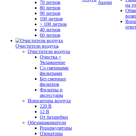
70 литров
Акции
на т
80 литров
Обме
90 литров
возв
100 литров
Вопр
> 100 литров
отве
40 литров
60 литров
Очистители воздуха
Очистители воздуха
Очистка +
Увлажнение
Cо сменными
фильтрами
Без сменных
фильтров
Фильтры и
аксессуары
Ионизаторы воздуха
220 В
12 В
От батарейки
Обеззараживатели
Рециркуляторы
Озонаторы