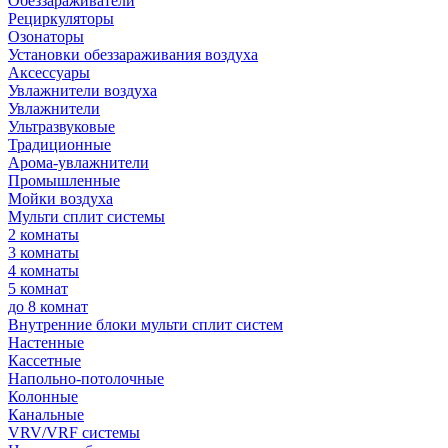
Обеззараживатели
Рециркуляторы
Озонаторы
Установки обеззараживания воздуха
Аксессуары
Увлажнители воздуха
Увлажнители
Ультразвуковые
Традиционные
Арома-увлажнители
Промышленные
Мойки воздуха
Мульти сплит системы
2 комнаты
3 комнаты
4 комнаты
5 комнат
до 8 комнат
Внутренние блоки мульти сплит систем
Настенные
Кассетные
Напольно-потолочные
Колонные
Канальные
VRV/VRF системы