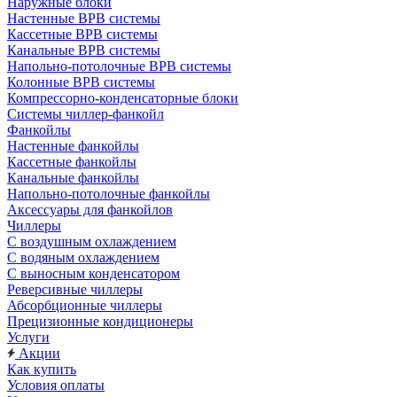
Наружные блоки
Настенные ВРВ системы
Кассетные ВРВ системы
Канальные ВРВ системы
Напольно-потолочные ВРВ системы
Колонные ВРВ системы
Компрессорно-конденсаторные блоки
Системы чиллер-фанкойл
Фанкойлы
Настенные фанкойлы
Кассетные фанкойлы
Канальные фанкойлы
Напольно-потолочные фанкойлы
Аксессуары для фанкойлов
Чиллеры
С воздушным охлаждением
С водяным охлаждением
С выносным конденсатором
Реверсивные чиллеры
Абсорбционные чиллеры
Прецизионные кондиционеры
Услуги
Акции
Как купить
Условия оплаты