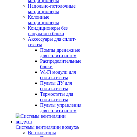
кондиционеры
Напольно-потолочные
кондиционеры
Колонные
кондиционеры
Кондиционеры без
наружного блока
Аксессуары для сплит-
систем
Помпы дренажные
для сплит-систем
Распределительные
блоки
Wi-Fi модули для
сплит-систем
Пульты ДУ для
сплит-систем
Термостаты для
сплит-систем
Пульты управления
для сплит-систем
Системы вентиляции воздуха
Вентиляторы