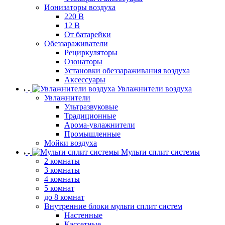
Ионизаторы воздуха
220 В
12 В
От батарейки
Обеззараживатели
Рециркуляторы
Озонаторы
Установки обеззараживания воздуха
Аксессуары
Увлажнители воздуха
Увлажнители
Ультразвуковые
Традиционные
Арома-увлажнители
Промышленные
Мойки воздуха
Мульти сплит системы
2 комнаты
3 комнаты
4 комнаты
5 комнат
до 8 комнат
Внутренние блоки мульти сплит систем
Настенные
Кассетные