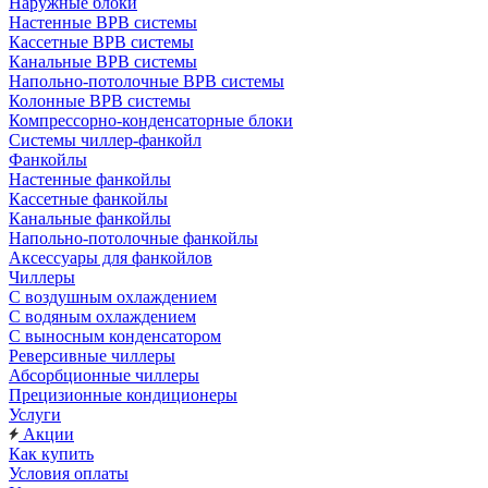
Наружные блоки
Настенные ВРВ системы
Кассетные ВРВ системы
Канальные ВРВ системы
Напольно-потолочные ВРВ системы
Колонные ВРВ системы
Компрессорно-конденсаторные блоки
Системы чиллер-фанкойл
Фанкойлы
Настенные фанкойлы
Кассетные фанкойлы
Канальные фанкойлы
Напольно-потолочные фанкойлы
Аксессуары для фанкойлов
Чиллеры
С воздушным охлаждением
С водяным охлаждением
С выносным конденсатором
Реверсивные чиллеры
Абсорбционные чиллеры
Прецизионные кондиционеры
Услуги
Акции
Как купить
Условия оплаты