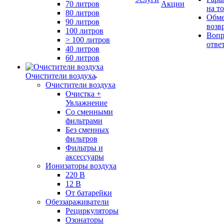
70 литров
Акции
на т
80 литров
Обме
90 литров
возв
100 литров
Вопр
> 100 литров
отве
40 литров
60 литров
Очистители воздуха
Очистители воздуха
Очистка +
Увлажнение
Cо сменными
фильтрами
Без сменных
фильтров
Фильтры и
аксессуары
Ионизаторы воздуха
220 В
12 В
От батарейки
Обеззараживатели
Рециркуляторы
Озонаторы