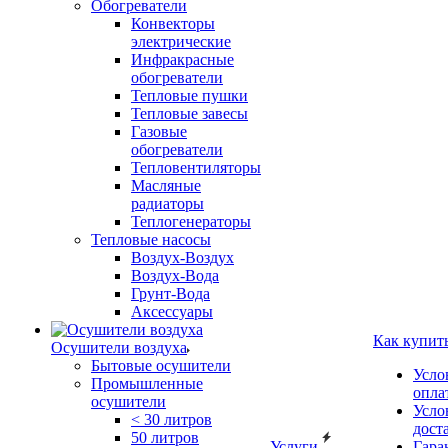
Обогреватели
Конвекторы
электрические
Инфракрасные
обогреватели
Тепловые пушки
Тепловые завесы
Газовые
обогреватели
Тепловентиляторы
Масляные
радиаторы
Теплогенераторы
Тепловые насосы
Воздух-Воздух
Воздух-Вода
Грунт-Вода
Аксессуары
Как купит
Осушители воздуха
Бытовые осушители
Усло
Промышленные
опла
осушители
Усло
< 30 литров
дост
50 литров
Услуги
Гара