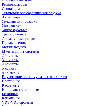
Обеззараживатели
Рециркуляторы
Озонаторы
Установки обеззараживания воздуха
Аксессуары
Увлажнители воздуха
Увлажнители
Ультразвуковые
Традиционные
Арома-увлажнители
Промышленные
Мойки воздуха
Мульти сплит системы
2 комнаты
3 комнаты
4 комнаты
5 комнат
до 8 комнат
Внутренние блоки мульти сплит систем
Настенные
Кассетные
Напольно-потолочные
Колонные
Канальные
VRV/VRF системы