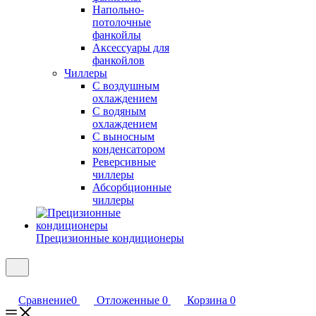
Напольно-
потолочные
фанкойлы
Аксессуары для
фанкойлов
Чиллеры
С воздушным
охлаждением
С водяным
охлаждением
С выносным
конденсатором
Реверсивные
чиллеры
Абсорбционные
чиллеры
Прецизионные кондиционеры
Сравнение
0
Отложенные
0
Корзина
0