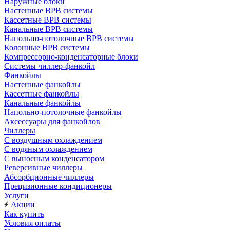
Наружные блоки
Настенные ВРВ системы
Кассетные ВРВ системы
Канальные ВРВ системы
Напольно-потолочные ВРВ системы
Колонные ВРВ системы
Компрессорно-конденсаторные блоки
Системы чиллер-фанкойл
Фанкойлы
Настенные фанкойлы
Кассетные фанкойлы
Канальные фанкойлы
Напольно-потолочные фанкойлы
Аксессуары для фанкойлов
Чиллеры
С воздушным охлаждением
С водяным охлаждением
С выносным конденсатором
Реверсивные чиллеры
Абсорбционные чиллеры
Прецизионные кондиционеры
Услуги
Акции
Как купить
Условия оплаты