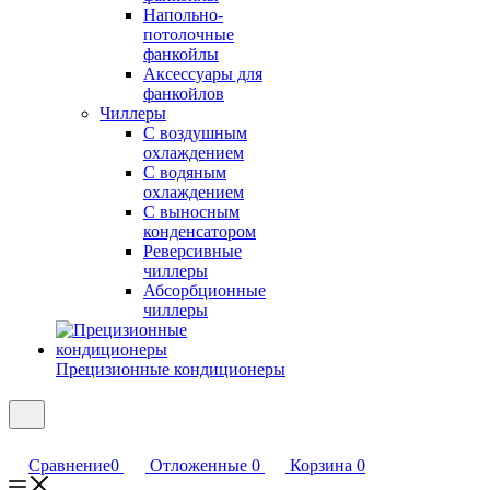
Напольно-
потолочные
фанкойлы
Аксессуары для
фанкойлов
Чиллеры
С воздушным
охлаждением
С водяным
охлаждением
С выносным
конденсатором
Реверсивные
чиллеры
Абсорбционные
чиллеры
Прецизионные кондиционеры
Сравнение
0
Отложенные
0
Корзина
0