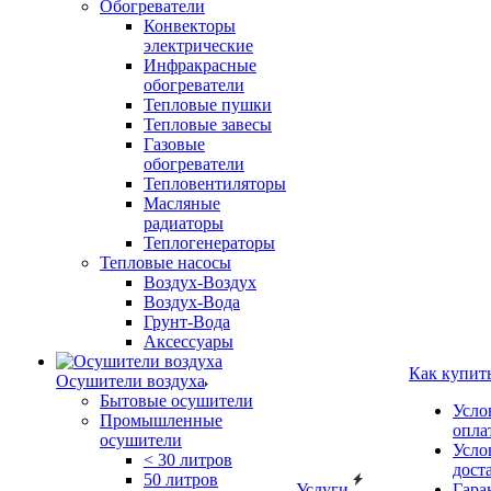
Обогреватели
Конвекторы
электрические
Инфракрасные
обогреватели
Тепловые пушки
Тепловые завесы
Газовые
обогреватели
Тепловентиляторы
Масляные
радиаторы
Теплогенераторы
Тепловые насосы
Воздух-Воздух
Воздух-Вода
Грунт-Вода
Аксессуары
Как купит
Осушители воздуха
Бытовые осушители
Усло
Промышленные
опла
осушители
Усло
< 30 литров
дост
50 литров
Услуги
Гара