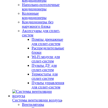
кондиционеры
Напольно-потолочные
кондиционеры
Колонные
кондиционеры
Кондиционеры без
наружного блока
Аксессуары для сплит-
систем
Помпы дренажные
для сплит-систем
Распределительные
блоки
Wi-Fi модули для
сплит-систем
Пульты ДУ для
сплит-систем
Термостаты для
сплит-систем
Пульты управления
для сплит-систем
Системы вентиляции воздуха
Вентиляторы