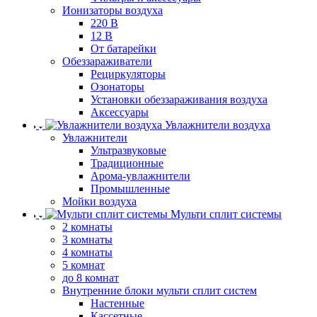
Ионизаторы воздуха
220 В
12 В
От батарейки
Обеззараживатели
Рециркуляторы
Озонаторы
Установки обеззараживания воздуха
Аксессуары
Увлажнители воздуха
Увлажнители
Ультразвуковые
Традиционные
Арома-увлажнители
Промышленные
Мойки воздуха
Мульти сплит системы
2 комнаты
3 комнаты
4 комнаты
5 комнат
до 8 комнат
Внутренние блоки мульти сплит систем
Настенные
Кассетные