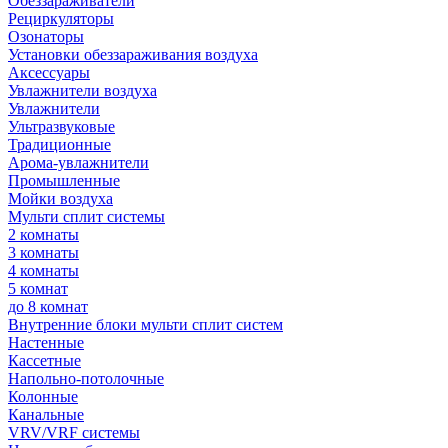
Обеззараживатели
Рециркуляторы
Озонаторы
Установки обеззараживания воздуха
Аксессуары
Увлажнители воздуха
Увлажнители
Ультразвуковые
Традиционные
Арома-увлажнители
Промышленные
Мойки воздуха
Мульти сплит системы
2 комнаты
3 комнаты
4 комнаты
5 комнат
до 8 комнат
Внутренние блоки мульти сплит систем
Настенные
Кассетные
Напольно-потолочные
Колонные
Канальные
VRV/VRF системы