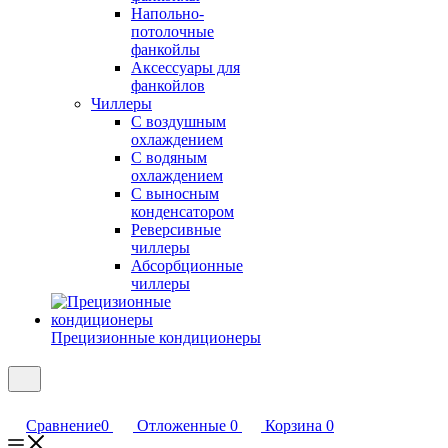
Напольно-
потолочные
фанкойлы
Аксессуары для
фанкойлов
Чиллеры
С воздушным
охлаждением
С водяным
охлаждением
С выносным
конденсатором
Реверсивные
чиллеры
Абсорбционные
чиллеры
Прецизионные кондиционеры
Сравнение
0
Отложенные
0
Корзина
0