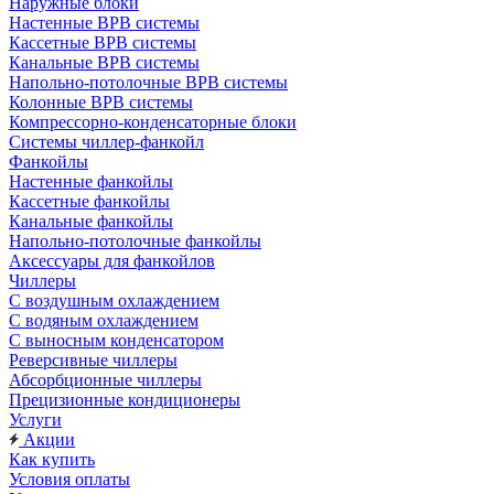
Наружные блоки
Настенные ВРВ системы
Кассетные ВРВ системы
Канальные ВРВ системы
Напольно-потолочные ВРВ системы
Колонные ВРВ системы
Компрессорно-конденсаторные блоки
Системы чиллер-фанкойл
Фанкойлы
Настенные фанкойлы
Кассетные фанкойлы
Канальные фанкойлы
Напольно-потолочные фанкойлы
Аксессуары для фанкойлов
Чиллеры
С воздушным охлаждением
С водяным охлаждением
С выносным конденсатором
Реверсивные чиллеры
Абсорбционные чиллеры
Прецизионные кондиционеры
Услуги
Акции
Как купить
Условия оплаты