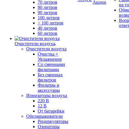
70 литров
Акции
на т
80 литров
Обме
90 литров
возв
100 литров
Вопр
> 100 литров
отве
40 литров
60 литров
Очистители воздуха
Очистители воздуха
Очистка +
Увлажнение
Cо сменными
фильтрами
Без сменных
фильтров
Фильтры и
аксессуары
Ионизаторы воздуха
220 В
12 В
От батарейки
Обеззараживатели
Рециркуляторы
Озонаторы