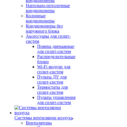
кондиционеры
Напольно-потолочные
кондиционеры
Колонные
кондиционеры
Кондиционеры без
наружного блока
Аксессуары для сплит-
систем
Помпы дренажные
для сплит-систем
Распределительные
блоки
Wi-Fi модули для
сплит-систем
Пульты ДУ для
сплит-систем
Термостаты для
сплит-систем
Пульты управления
для сплит-систем
Системы вентиляции воздуха
Вентиляторы