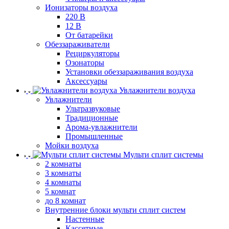
Ионизаторы воздуха
220 В
12 В
От батарейки
Обеззараживатели
Рециркуляторы
Озонаторы
Установки обеззараживания воздуха
Аксессуары
Увлажнители воздуха
Увлажнители
Ультразвуковые
Традиционные
Арома-увлажнители
Промышленные
Мойки воздуха
Мульти сплит системы
2 комнаты
3 комнаты
4 комнаты
5 комнат
до 8 комнат
Внутренние блоки мульти сплит систем
Настенные
Кассетные