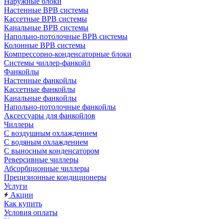
Наружные блоки
Настенные ВРВ системы
Кассетные ВРВ системы
Канальные ВРВ системы
Напольно-потолочные ВРВ системы
Колонные ВРВ системы
Компрессорно-конденсаторные блоки
Системы чиллер-фанкойл
Фанкойлы
Настенные фанкойлы
Кассетные фанкойлы
Канальные фанкойлы
Напольно-потолочные фанкойлы
Аксессуары для фанкойлов
Чиллеры
С воздушным охлаждением
С водяным охлаждением
С выносным конденсатором
Реверсивные чиллеры
Абсорбционные чиллеры
Прецизионные кондиционеры
Услуги
Акции
Как купить
Условия оплаты