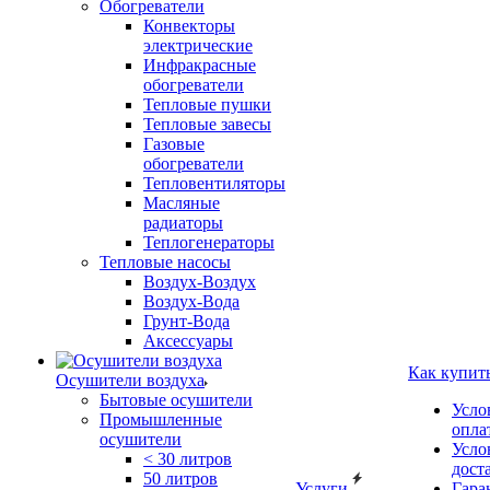
Обогреватели
Конвекторы
электрические
Инфракрасные
обогреватели
Тепловые пушки
Тепловые завесы
Газовые
обогреватели
Тепловентиляторы
Масляные
радиаторы
Теплогенераторы
Тепловые насосы
Воздух-Воздух
Воздух-Вода
Грунт-Вода
Аксессуары
Как купит
Осушители воздуха
Бытовые осушители
Усло
Промышленные
опла
осушители
Усло
< 30 литров
дост
50 литров
Услуги
Гара