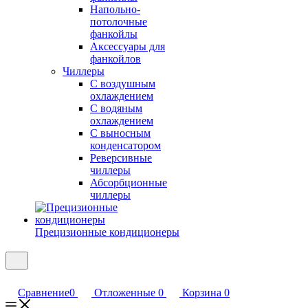
Напольно-
потолочные
фанкойлы
Аксессуары для
фанкойлов
Чиллеры
С воздушным
охлаждением
С водяным
охлаждением
С выносным
конденсатором
Реверсивные
чиллеры
Абсорбционные
чиллеры
Прецизионные кондиционеры
Сравнение
0
Отложенные
0
Корзина
0