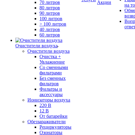
70 литров
Акции
на т
80 литров
Обме
90 литров
возв
100 литров
Вопр
> 100 литров
отве
40 литров
60 литров
Очистители воздуха
Очистители воздуха
Очистка +
Увлажнение
Cо сменными
фильтрами
Без сменных
фильтров
Фильтры и
аксессуары
Ионизаторы воздуха
220 В
12 В
От батарейки
Обеззараживатели
Рециркуляторы
Озонаторы