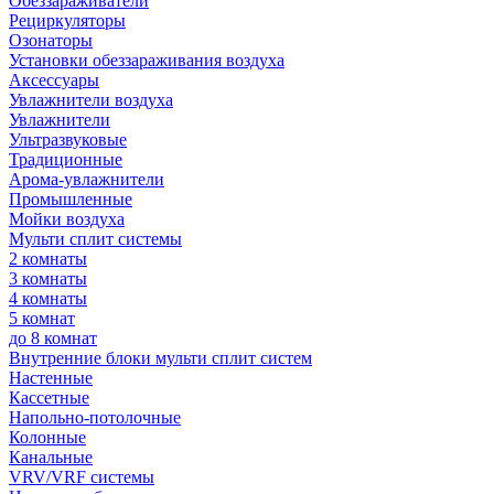
Обеззараживатели
Рециркуляторы
Озонаторы
Установки обеззараживания воздуха
Аксессуары
Увлажнители воздуха
Увлажнители
Ультразвуковые
Традиционные
Арома-увлажнители
Промышленные
Мойки воздуха
Мульти сплит системы
2 комнаты
3 комнаты
4 комнаты
5 комнат
до 8 комнат
Внутренние блоки мульти сплит систем
Настенные
Кассетные
Напольно-потолочные
Колонные
Канальные
VRV/VRF системы