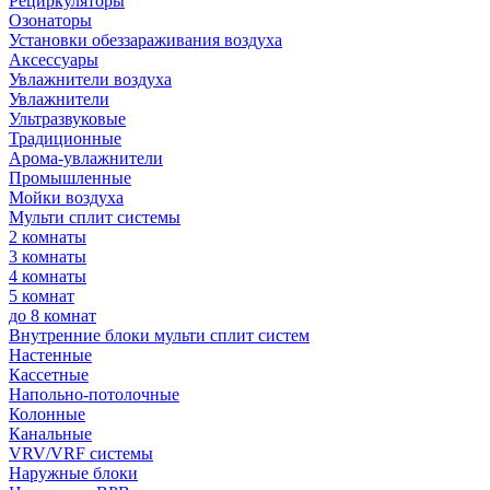
Рециркуляторы
Озонаторы
Установки обеззараживания воздуха
Аксессуары
Увлажнители воздуха
Увлажнители
Ультразвуковые
Традиционные
Арома-увлажнители
Промышленные
Мойки воздуха
Мульти сплит системы
2 комнаты
3 комнаты
4 комнаты
5 комнат
до 8 комнат
Внутренние блоки мульти сплит систем
Настенные
Кассетные
Напольно-потолочные
Колонные
Канальные
VRV/VRF системы
Наружные блоки