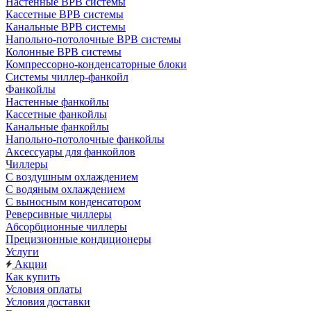
Настенные ВРВ системы
Кассетные ВРВ системы
Канальные ВРВ системы
Напольно-потолочные ВРВ системы
Колонные ВРВ системы
Компрессорно-конденсаторные блоки
Системы чиллер-фанкойл
Фанкойлы
Настенные фанкойлы
Кассетные фанкойлы
Канальные фанкойлы
Напольно-потолочные фанкойлы
Аксессуары для фанкойлов
Чиллеры
С воздушным охлаждением
С водяным охлаждением
С выносным конденсатором
Реверсивные чиллеры
Абсорбционные чиллеры
Прецизионные кондиционеры
Услуги
Акции
Как купить
Условия оплаты
Условия доставки