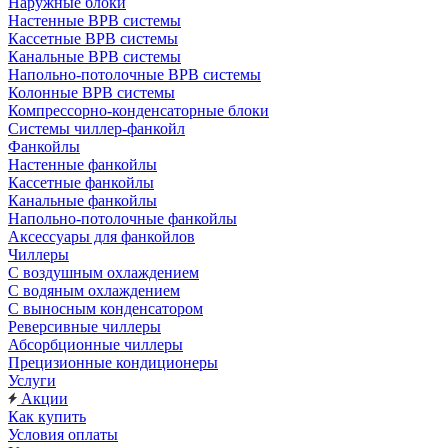
Наружные блоки
Настенные ВРВ системы
Кассетные ВРВ системы
Канальные ВРВ системы
Напольно-потолочные ВРВ системы
Колонные ВРВ системы
Компрессорно-конденсаторные блоки
Системы чиллер-фанкойл
Фанкойлы
Настенные фанкойлы
Кассетные фанкойлы
Канальные фанкойлы
Напольно-потолочные фанкойлы
Аксессуары для фанкойлов
Чиллеры
С воздушным охлаждением
С водяным охлаждением
С выносным конденсатором
Реверсивные чиллеры
Абсорбционные чиллеры
Прецизионные кондиционеры
Услуги
Акции
Как купить
Условия оплаты