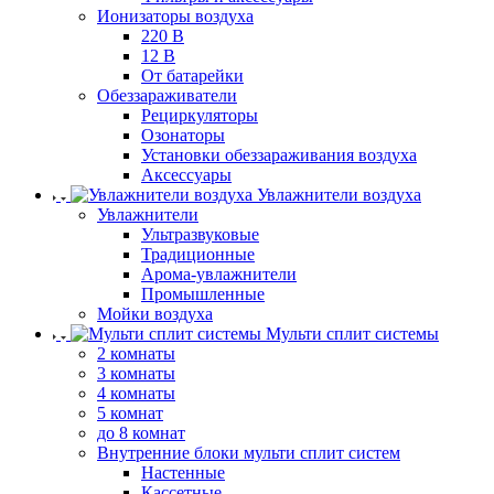
Ионизаторы воздуха
220 В
12 В
От батарейки
Обеззараживатели
Рециркуляторы
Озонаторы
Установки обеззараживания воздуха
Аксессуары
Увлажнители воздуха
Увлажнители
Ультразвуковые
Традиционные
Арома-увлажнители
Промышленные
Мойки воздуха
Мульти сплит системы
2 комнаты
3 комнаты
4 комнаты
5 комнат
до 8 комнат
Внутренние блоки мульти сплит систем
Настенные
Кассетные