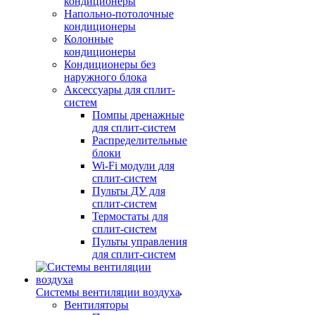
кондиционеры
Напольно-потолочные
кондиционеры
Колонные
кондиционеры
Кондиционеры без
наружного блока
Аксессуары для сплит-
систем
Помпы дренажные
для сплит-систем
Распределительные
блоки
Wi-Fi модули для
сплит-систем
Пульты ДУ для
сплит-систем
Термостаты для
сплит-систем
Пульты управления
для сплит-систем
Системы вентиляции воздуха
Вентиляторы