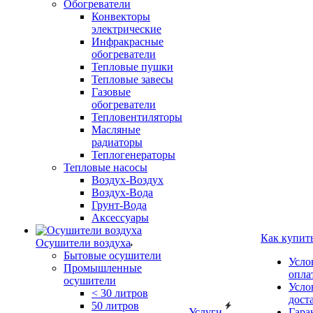
Обогреватели
Конвекторы
электрические
Инфракрасные
обогреватели
Тепловые пушки
Тепловые завесы
Газовые
обогреватели
Тепловентиляторы
Масляные
радиаторы
Теплогенераторы
Тепловые насосы
Воздух-Воздух
Воздух-Вода
Грунт-Вода
Аксессуары
Как купит
Осушители воздуха
Бытовые осушители
Усло
Промышленные
опла
осушители
Усло
< 30 литров
дост
50 литров
Услуги
Гара