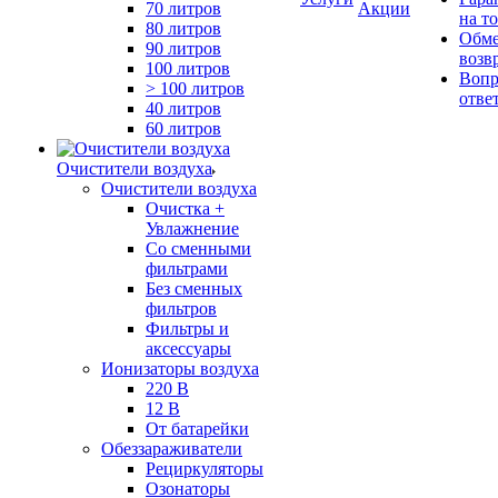
70 литров
Акции
на т
80 литров
Обме
90 литров
возв
100 литров
Вопр
> 100 литров
отве
40 литров
60 литров
Очистители воздуха
Очистители воздуха
Очистка +
Увлажнение
Cо сменными
фильтрами
Без сменных
фильтров
Фильтры и
аксессуары
Ионизаторы воздуха
220 В
12 В
От батарейки
Обеззараживатели
Рециркуляторы
Озонаторы