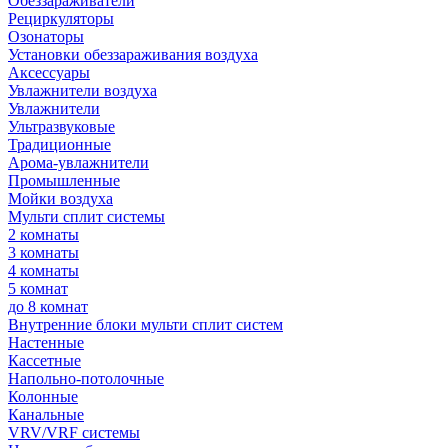
Обеззараживатели
Рециркуляторы
Озонаторы
Установки обеззараживания воздуха
Аксессуары
Увлажнители воздуха
Увлажнители
Ультразвуковые
Традиционные
Арома-увлажнители
Промышленные
Мойки воздуха
Мульти сплит системы
2 комнаты
3 комнаты
4 комнаты
5 комнат
до 8 комнат
Внутренние блоки мульти сплит систем
Настенные
Кассетные
Напольно-потолочные
Колонные
Канальные
VRV/VRF системы