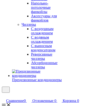
Напольно-
потолочные
фанкойлы
Аксессуары для
фанкойлов
Чиллеры
С воздушным
охлаждением
С водяным
охлаждением
С выносным
конденсатором
Реверсивные
чиллеры
Абсорбционные
чиллеры
Прецизионные кондиционеры
Сравнение
0
Отложенные
0
Корзина
0