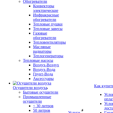
Обогреватели
Конвекторы
электрические
Инфракрасные
обогреватели
Тепловые пушки
Тепловые завесы
Газовые
обогреватели
Тепловентиляторы
Масляные
радиаторы
Теплогенераторы
Тепловые насосы
Воздух-Воздух
Воздух-Вода
Грунт-Вода
Аксессуары
Как купит
Осушители воздуха
Бытовые осушители
Усло
Промышленные
опла
осушители
Усло
< 30 литров
дост
50 литров
Услуги
Гара