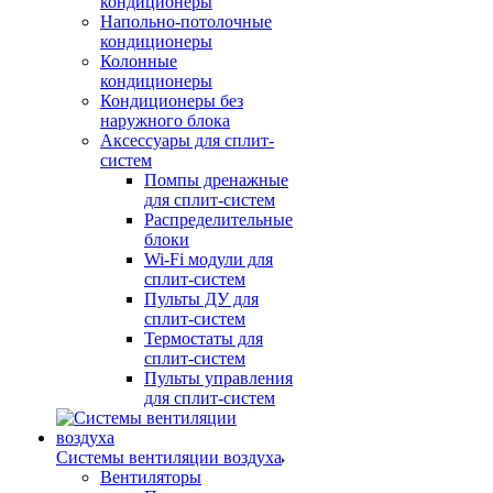
кондиционеры
Напольно-потолочные
кондиционеры
Колонные
кондиционеры
Кондиционеры без
наружного блока
Аксессуары для сплит-
систем
Помпы дренажные
для сплит-систем
Распределительные
блоки
Wi-Fi модули для
сплит-систем
Пульты ДУ для
сплит-систем
Термостаты для
сплит-систем
Пульты управления
для сплит-систем
Системы вентиляции воздуха
Вентиляторы