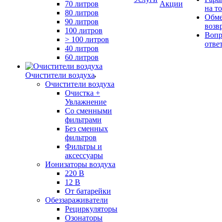
70 литров
Акции
на т
80 литров
Обме
90 литров
возв
100 литров
Вопр
> 100 литров
отве
40 литров
60 литров
Очистители воздуха
Очистители воздуха
Очистка +
Увлажнение
Cо сменными
фильтрами
Без сменных
фильтров
Фильтры и
аксессуары
Ионизаторы воздуха
220 В
12 В
От батарейки
Обеззараживатели
Рециркуляторы
Озонаторы