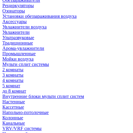
Обеззараживатели
Рециркуляторы
Озонаторы
Установки обеззараживания воздуха
Аксессуары
Увлажнители воздуха
Увлажнители
Ультразвуковые
Традиционные
Арома-увлажнители
Промышленные
Мойки воздуха
Мульти сплит системы
2 комнаты
3 комнаты
4 комнаты
5 комнат
до 8 комнат
Внутренние блоки мульти сплит систем
Настенные
Кассетные
Напольно-потолочные
Колонные
Канальные
VRV/VRF системы