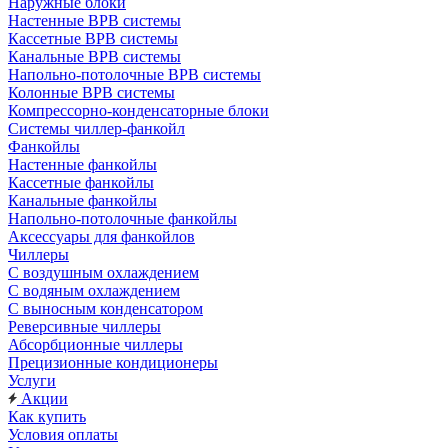
Наружные блоки
Настенные ВРВ системы
Кассетные ВРВ системы
Канальные ВРВ системы
Напольно-потолочные ВРВ системы
Колонные ВРВ системы
Компрессорно-конденсаторные блоки
Системы чиллер-фанкойл
Фанкойлы
Настенные фанкойлы
Кассетные фанкойлы
Канальные фанкойлы
Напольно-потолочные фанкойлы
Аксессуары для фанкойлов
Чиллеры
С воздушным охлаждением
С водяным охлаждением
С выносным конденсатором
Реверсивные чиллеры
Абсорбционные чиллеры
Прецизионные кондиционеры
Услуги
Акции
Как купить
Условия оплаты