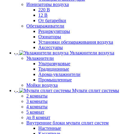
Ионизаторы воздуха
220 В
12 В
От батарейки
Обеззараживатели
Рециркуляторы
Озонаторы
Установки обеззараживания воздуха
Аксессуары
Увлажнители воздуха
Увлажнители
Ультразвуковые
Традиционные
Арома-увлажнители
Промышленные
Мойки воздуха
Мульти сплит системы
2 комнаты
3 комнаты
4 комнаты
5 комнат
до 8 комнат
Внутренние блоки мульти сплит систем
Настенные
Кассетные