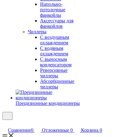
Напольно-
потолочные
фанкойлы
Аксессуары для
фанкойлов
Чиллеры
С воздушным
охлаждением
С водяным
охлаждением
С выносным
конденсатором
Реверсивные
чиллеры
Абсорбционные
чиллеры
Прецизионные кондиционеры
Сравнение
0
Отложенные
0
Корзина
0