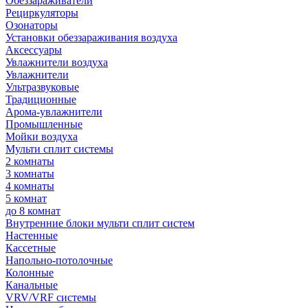
Обеззараживатели
Рециркуляторы
Озонаторы
Установки обеззараживания воздуха
Аксессуары
Увлажнители воздуха
Увлажнители
Ультразвуковые
Традиционные
Арома-увлажнители
Промышленные
Мойки воздуха
Мульти сплит системы
2 комнаты
3 комнаты
4 комнаты
5 комнат
до 8 комнат
Внутренние блоки мульти сплит систем
Настенные
Кассетные
Напольно-потолочные
Колонные
Канальные
VRV/VRF системы