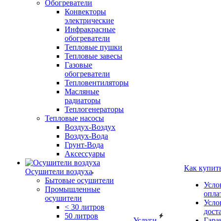
Обогреватели
Конвекторы
электрические
Инфракрасные
обогреватели
Тепловые пушки
Тепловые завесы
Газовые
обогреватели
Тепловентиляторы
Масляные
радиаторы
Теплогенераторы
Тепловые насосы
Воздух-Воздух
Воздух-Вода
Грунт-Вода
Аксессуары
Как купит
Осушители воздуха
Бытовые осушители
Усло
Промышленные
опла
осушители
Усло
< 30 литров
дост
50 литров
Услуги
Гара