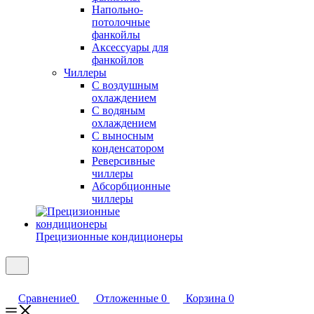
Напольно-
потолочные
фанкойлы
Аксессуары для
фанкойлов
Чиллеры
С воздушным
охлаждением
С водяным
охлаждением
С выносным
конденсатором
Реверсивные
чиллеры
Абсорбционные
чиллеры
Прецизионные кондиционеры
Сравнение
0
Отложенные
0
Корзина
0