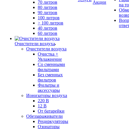
70 литров
Акции
на т
80 литров
Обме
90 литров
возв
100 литров
Вопр
> 100 литров
отве
40 литров
60 литров
Очистители воздуха
Очистители воздуха
Очистка +
Увлажнение
Cо сменными
фильтрами
Без сменных
фильтров
Фильтры и
аксессуары
Ионизаторы воздуха
220 В
12 В
От батарейки
Обеззараживатели
Рециркуляторы
Озонаторы