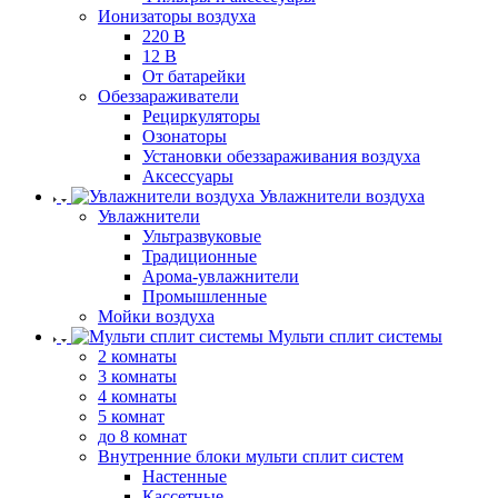
Ионизаторы воздуха
220 В
12 В
От батарейки
Обеззараживатели
Рециркуляторы
Озонаторы
Установки обеззараживания воздуха
Аксессуары
Увлажнители воздуха
Увлажнители
Ультразвуковые
Традиционные
Арома-увлажнители
Промышленные
Мойки воздуха
Мульти сплит системы
2 комнаты
3 комнаты
4 комнаты
5 комнат
до 8 комнат
Внутренние блоки мульти сплит систем
Настенные
Кассетные