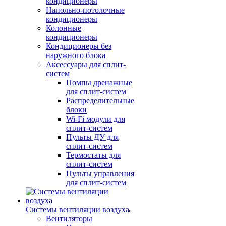
кондиционеры
Напольно-потолочные
кондиционеры
Колонные
кондиционеры
Кондиционеры без
наружного блока
Аксессуары для сплит-
систем
Помпы дренажные
для сплит-систем
Распределительные
блоки
Wi-Fi модули для
сплит-систем
Пульты ДУ для
сплит-систем
Термостаты для
сплит-систем
Пульты управления
для сплит-систем
Системы вентиляции воздуха
Вентиляторы