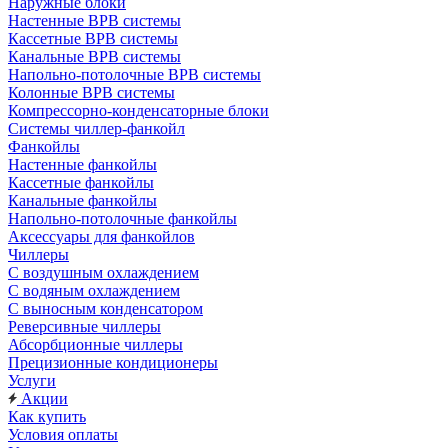
Наружные блоки
Настенные ВРВ системы
Кассетные ВРВ системы
Канальные ВРВ системы
Напольно-потолочные ВРВ системы
Колонные ВРВ системы
Компрессорно-конденсаторные блоки
Системы чиллер-фанкойл
Фанкойлы
Настенные фанкойлы
Кассетные фанкойлы
Канальные фанкойлы
Напольно-потолочные фанкойлы
Аксессуары для фанкойлов
Чиллеры
С воздушным охлаждением
С водяным охлаждением
С выносным конденсатором
Реверсивные чиллеры
Абсорбционные чиллеры
Прецизионные кондиционеры
Услуги
Акции
Как купить
Условия оплаты