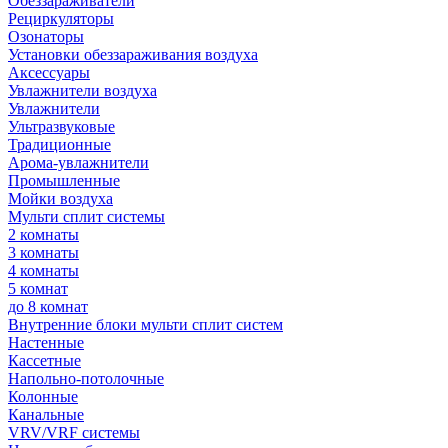
Обеззараживатели
Рециркуляторы
Озонаторы
Установки обеззараживания воздуха
Аксессуары
Увлажнители воздуха
Увлажнители
Ультразвуковые
Традиционные
Арома-увлажнители
Промышленные
Мойки воздуха
Мульти сплит системы
2 комнаты
3 комнаты
4 комнаты
5 комнат
до 8 комнат
Внутренние блоки мульти сплит систем
Настенные
Кассетные
Напольно-потолочные
Колонные
Канальные
VRV/VRF системы