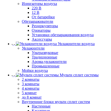
Ионизаторы воздуха
220 В
12 В
От батарейки
Обеззараживатели
Рециркуляторы
Озонаторы
Установки обеззараживания воздуха
Аксессуары
Увлажнители воздуха
Увлажнители
Ультразвуковые
Традиционные
Арома-увлажнители
Промышленные
Мойки воздуха
Мульти сплит системы
2 комнаты
3 комнаты
4 комнаты
5 комнат
до 8 комнат
Внутренние блоки мульти сплит систем
Настенные
Кассетные