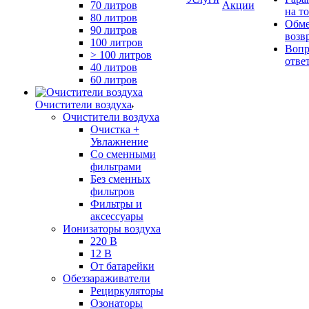
70 литров
Акции
на т
80 литров
Обме
90 литров
возв
100 литров
Вопр
> 100 литров
отве
40 литров
60 литров
Очистители воздуха
Очистители воздуха
Очистка +
Увлажнение
Cо сменными
фильтрами
Без сменных
фильтров
Фильтры и
аксессуары
Ионизаторы воздуха
220 В
12 В
От батарейки
Обеззараживатели
Рециркуляторы
Озонаторы