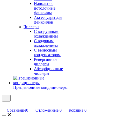
Напольно-
потолочные
фанкойлы
Аксессуары для
фанкойлов
Чиллеры
С воздушным
охлаждением
С водяным
охлаждением
С выносным
конденсатором
Реверсивные
чиллеры
Абсорбционные
чиллеры
Прецизионные кондиционеры
Сравнение
0
Отложенные
0
Корзина
0