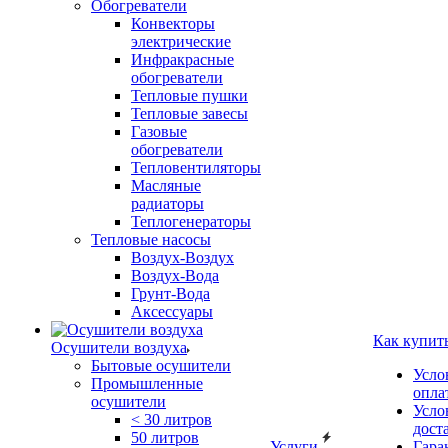
Обогреватели
Конвекторы
электрические
Инфракрасные
обогреватели
Тепловые пушки
Тепловые завесы
Газовые
обогреватели
Тепловентиляторы
Масляные
радиаторы
Теплогенераторы
Тепловые насосы
Воздух-Воздух
Воздух-Вода
Грунт-Вода
Аксессуары
Как купит
Осушители воздуха
Бытовые осушители
Усло
Промышленные
опла
осушители
Усло
< 30 литров
дост
50 литров
Услуги
Гара