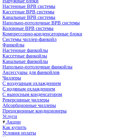
Наружные блоки
Настенные ВРВ системы
Кассетные ВРВ системы
Канальные ВРВ системы
Напольно-потолочные ВРВ системы
Колонные ВРВ системы
Компрессорно-конденсаторные блоки
Системы чиллер-фанкойл
Фанкойлы
Настенные фанкойлы
Кассетные фанкойлы
Канальные фанкойлы
Напольно-потолочные фанкойлы
Аксессуары для фанкойлов
Чиллеры
С воздушным охлаждением
С водяным охлаждением
С выносным конденсатором
Реверсивные чиллеры
Абсорбционные чиллеры
Прецизионные кондиционеры
Услуги
Акции
Как купить
Условия оплаты