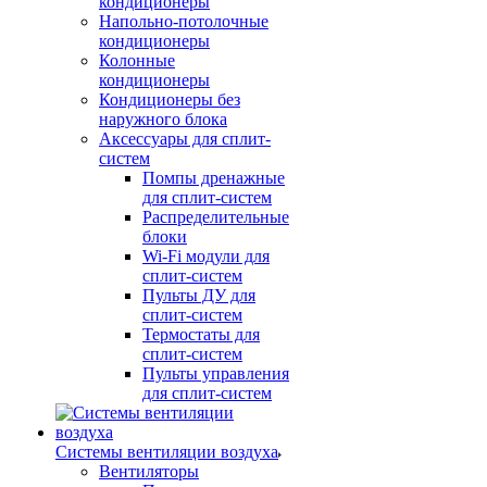
кондиционеры
Напольно-потолочные
кондиционеры
Колонные
кондиционеры
Кондиционеры без
наружного блока
Аксессуары для сплит-
систем
Помпы дренажные
для сплит-систем
Распределительные
блоки
Wi-Fi модули для
сплит-систем
Пульты ДУ для
сплит-систем
Термостаты для
сплит-систем
Пульты управления
для сплит-систем
Системы вентиляции воздуха
Вентиляторы