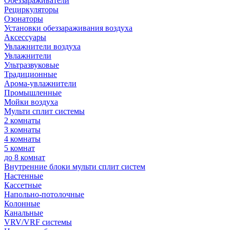
Обеззараживатели
Рециркуляторы
Озонаторы
Установки обеззараживания воздуха
Аксессуары
Увлажнители воздуха
Увлажнители
Ультразвуковые
Традиционные
Арома-увлажнители
Промышленные
Мойки воздуха
Мульти сплит системы
2 комнаты
3 комнаты
4 комнаты
5 комнат
до 8 комнат
Внутренние блоки мульти сплит систем
Настенные
Кассетные
Напольно-потолочные
Колонные
Канальные
VRV/VRF системы