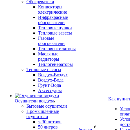
Обогреватели
Конвекторы
электрические
Инфракрасные
обогреватели
Тепловые пушки
Тепловые завесы
Газовые
обогреватели
Тепловентиляторы
Масляные
радиаторы
Теплогенераторы
Тепловые насосы
Воздух-Воздух
Воздух-Вода
Грунт-Вода
Аксессуары
Как купит
Осушители воздуха
Бытовые осушители
Усло
Промышленные
опла
осушители
Усло
< 30 литров
дост
50 литров
Услуги
Гара