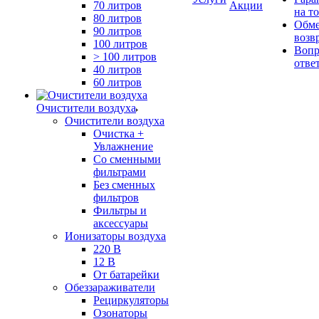
70 литров
Акции
на т
80 литров
Обме
90 литров
возв
100 литров
Вопр
> 100 литров
отве
40 литров
60 литров
Очистители воздуха
Очистители воздуха
Очистка +
Увлажнение
Cо сменными
фильтрами
Без сменных
фильтров
Фильтры и
аксессуары
Ионизаторы воздуха
220 В
12 В
От батарейки
Обеззараживатели
Рециркуляторы
Озонаторы