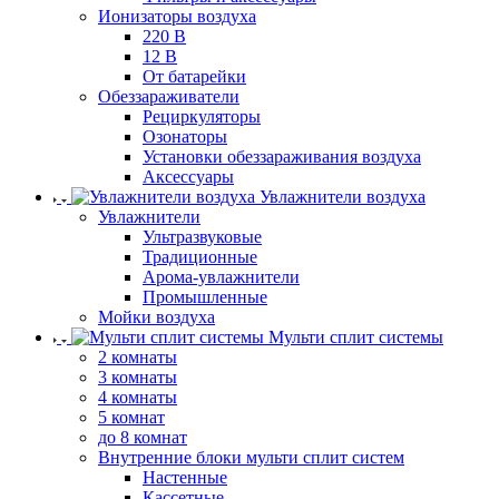
Ионизаторы воздуха
220 В
12 В
От батарейки
Обеззараживатели
Рециркуляторы
Озонаторы
Установки обеззараживания воздуха
Аксессуары
Увлажнители воздуха
Увлажнители
Ультразвуковые
Традиционные
Арома-увлажнители
Промышленные
Мойки воздуха
Мульти сплит системы
2 комнаты
3 комнаты
4 комнаты
5 комнат
до 8 комнат
Внутренние блоки мульти сплит систем
Настенные
Кассетные