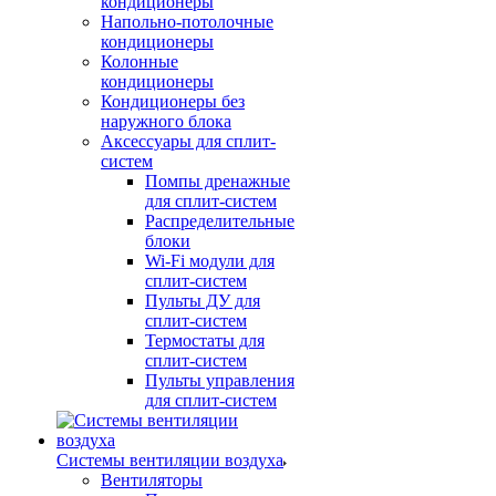
кондиционеры
Напольно-потолочные
кондиционеры
Колонные
кондиционеры
Кондиционеры без
наружного блока
Аксессуары для сплит-
систем
Помпы дренажные
для сплит-систем
Распределительные
блоки
Wi-Fi модули для
сплит-систем
Пульты ДУ для
сплит-систем
Термостаты для
сплит-систем
Пульты управления
для сплит-систем
Системы вентиляции воздуха
Вентиляторы