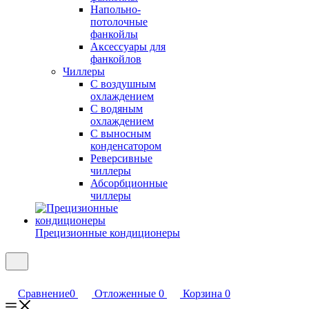
Напольно-
потолочные
фанкойлы
Аксессуары для
фанкойлов
Чиллеры
С воздушным
охлаждением
С водяным
охлаждением
С выносным
конденсатором
Реверсивные
чиллеры
Абсорбционные
чиллеры
Прецизионные кондиционеры
Сравнение
0
Отложенные
0
Корзина
0