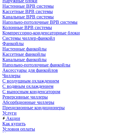
Наружные блоки
Настенные ВРВ системы
Кассетные ВРВ системы
Канальные ВРВ системы
Напольно-потолочные ВРВ системы
Колонные ВРВ системы
Компрессорно-конденсаторные блоки
Системы чиллер-фанкойл
Фанкойлы
Настенные фанкойлы
Кассетные фанкойлы
Канальные фанкойлы
Напольно-потолочные фанкойлы
Аксессуары для фанкойлов
Чиллеры
С воздушным охлаждением
С водяным охлаждением
С выносным конденсатором
Реверсивные чиллеры
Абсорбционные чиллеры
Прецизионные кондиционеры
Услуги
Акции
Как купить
Условия оплаты