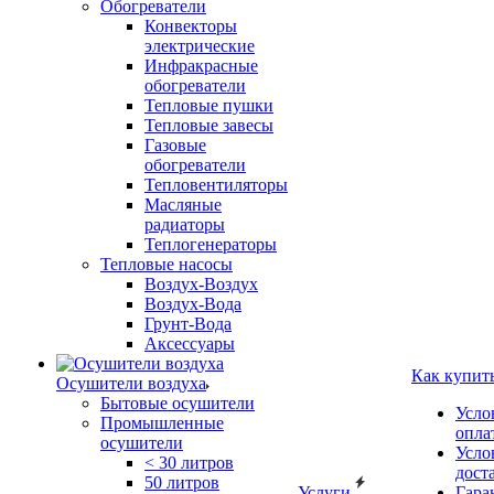
Обогреватели
Конвекторы
электрические
Инфракрасные
обогреватели
Тепловые пушки
Тепловые завесы
Газовые
обогреватели
Тепловентиляторы
Масляные
радиаторы
Теплогенераторы
Тепловые насосы
Воздух-Воздух
Воздух-Вода
Грунт-Вода
Аксессуары
Как купит
Осушители воздуха
Бытовые осушители
Усло
Промышленные
опла
осушители
Усло
< 30 литров
дост
50 литров
Услуги
Гара