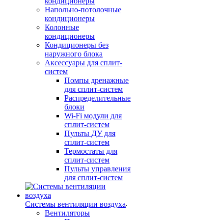
кондиционеры
Напольно-потолочные
кондиционеры
Колонные
кондиционеры
Кондиционеры без
наружного блока
Аксессуары для сплит-
систем
Помпы дренажные
для сплит-систем
Распределительные
блоки
Wi-Fi модули для
сплит-систем
Пульты ДУ для
сплит-систем
Термостаты для
сплит-систем
Пульты управления
для сплит-систем
Системы вентиляции воздуха
Вентиляторы