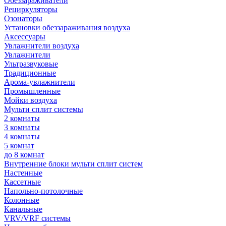
Обеззараживатели
Рециркуляторы
Озонаторы
Установки обеззараживания воздуха
Аксессуары
Увлажнители воздуха
Увлажнители
Ультразвуковые
Традиционные
Арома-увлажнители
Промышленные
Мойки воздуха
Мульти сплит системы
2 комнаты
3 комнаты
4 комнаты
5 комнат
до 8 комнат
Внутренние блоки мульти сплит систем
Настенные
Кассетные
Напольно-потолочные
Колонные
Канальные
VRV/VRF системы