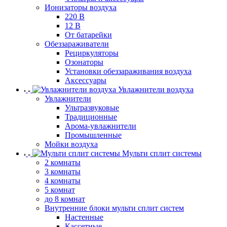
Ионизаторы воздуха
220 В
12 В
От батарейки
Обеззараживатели
Рециркуляторы
Озонаторы
Установки обеззараживания воздуха
Аксессуары
Увлажнители воздуха
Увлажнители
Ультразвуковые
Традиционные
Арома-увлажнители
Промышленные
Мойки воздуха
Мульти сплит системы
2 комнаты
3 комнаты
4 комнаты
5 комнат
до 8 комнат
Внутренние блоки мульти сплит систем
Настенные
Кассетные