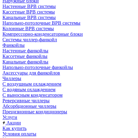
Наружные блоки
Настенные ВРВ системы
Кассетные ВРВ системы
Канальные ВРВ системы
Напольно-потолочные ВРВ системы
Колонные ВРВ системы
Компрессорно-конденсаторные блоки
Системы чиллер-фанкойл
Фанкойлы
Настенные фанкойлы
Кассетные фанкойлы
Канальные фанкойлы
Напольно-потолочные фанкойлы
Аксессуары для фанкойлов
Чиллеры
С воздушным охлаждением
С водяным охлаждением
С выносным конденсатором
Реверсивные чиллеры
Абсорбционные чиллеры
Прецизионные кондиционеры
Услуги
Акции
Как купить
Условия оплаты