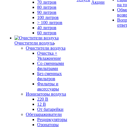
70 литров
Акции
на т
80 литров
Обме
90 литров
возв
100 литров
Вопр
> 100 литров
отве
40 литров
60 литров
Очистители воздуха
Очистители воздуха
Очистка +
Увлажнение
Cо сменными
фильтрами
Без сменных
фильтров
Фильтры и
аксессуары
Ионизаторы воздуха
220 В
12 В
От батарейки
Обеззараживатели
Рециркуляторы
Озонаторы