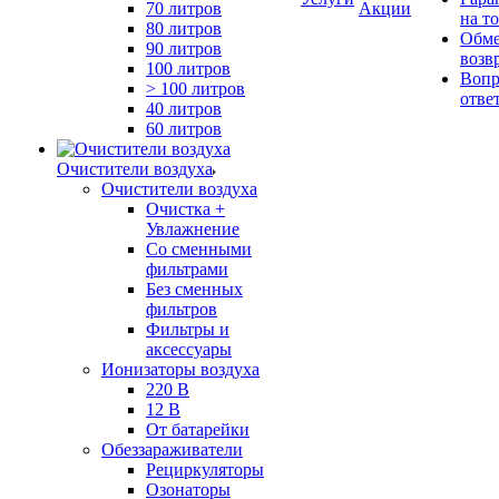
70 литров
Акции
на т
80 литров
Обме
90 литров
возв
100 литров
Вопр
> 100 литров
отве
40 литров
60 литров
Очистители воздуха
Очистители воздуха
Очистка +
Увлажнение
Cо сменными
фильтрами
Без сменных
фильтров
Фильтры и
аксессуары
Ионизаторы воздуха
220 В
12 В
От батарейки
Обеззараживатели
Рециркуляторы
Озонаторы