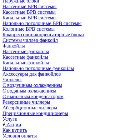
Наружные блоки
Настенные ВРВ системы
Кассетные ВРВ системы
Канальные ВРВ системы
Напольно-потолочные ВРВ системы
Колонные ВРВ системы
Компрессорно-конденсаторные блоки
Системы чиллер-фанкойл
Фанкойлы
Настенные фанкойлы
Кассетные фанкойлы
Канальные фанкойлы
Напольно-потолочные фанкойлы
Аксессуары для фанкойлов
Чиллеры
С воздушным охлаждением
С водяным охлаждением
С выносным конденсатором
Реверсивные чиллеры
Абсорбционные чиллеры
Прецизионные кондиционеры
Услуги
Акции
Как купить
Условия оплаты