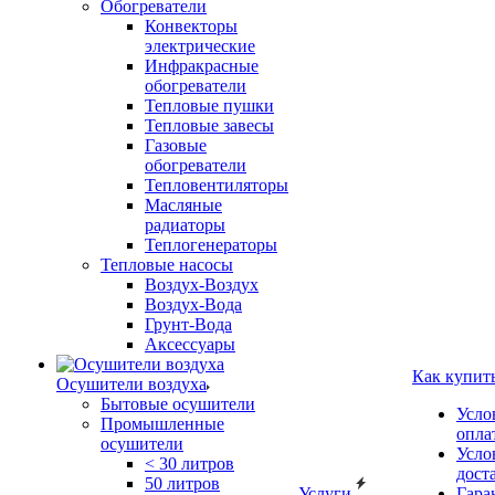
Обогреватели
Конвекторы
электрические
Инфракрасные
обогреватели
Тепловые пушки
Тепловые завесы
Газовые
обогреватели
Тепловентиляторы
Масляные
радиаторы
Теплогенераторы
Тепловые насосы
Воздух-Воздух
Воздух-Вода
Грунт-Вода
Аксессуары
Как купит
Осушители воздуха
Бытовые осушители
Усло
Промышленные
опла
осушители
Усло
< 30 литров
дост
50 литров
Услуги
Гара