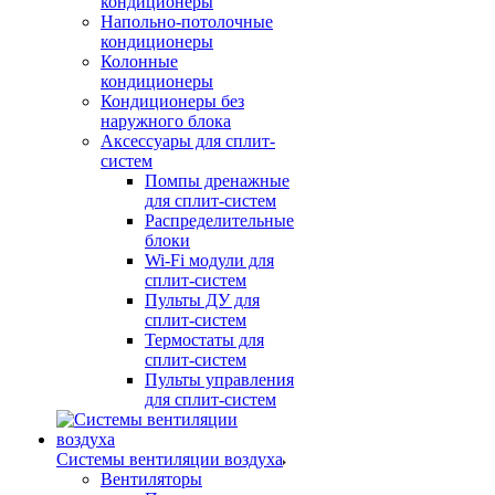
кондиционеры
Напольно-потолочные
кондиционеры
Колонные
кондиционеры
Кондиционеры без
наружного блока
Аксессуары для сплит-
систем
Помпы дренажные
для сплит-систем
Распределительные
блоки
Wi-Fi модули для
сплит-систем
Пульты ДУ для
сплит-систем
Термостаты для
сплит-систем
Пульты управления
для сплит-систем
Системы вентиляции воздуха
Вентиляторы