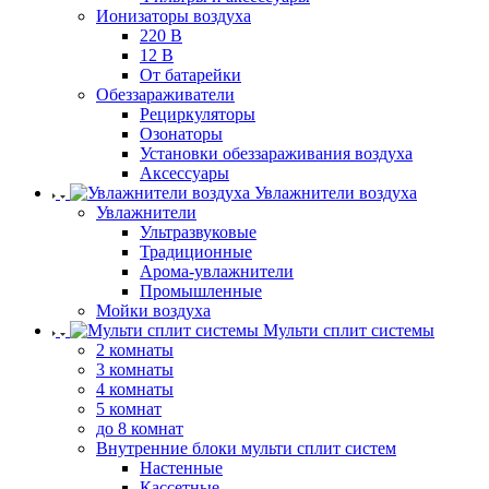
Ионизаторы воздуха
220 В
12 В
От батарейки
Обеззараживатели
Рециркуляторы
Озонаторы
Установки обеззараживания воздуха
Аксессуары
Увлажнители воздуха
Увлажнители
Ультразвуковые
Традиционные
Арома-увлажнители
Промышленные
Мойки воздуха
Мульти сплит системы
2 комнаты
3 комнаты
4 комнаты
5 комнат
до 8 комнат
Внутренние блоки мульти сплит систем
Настенные
Кассетные