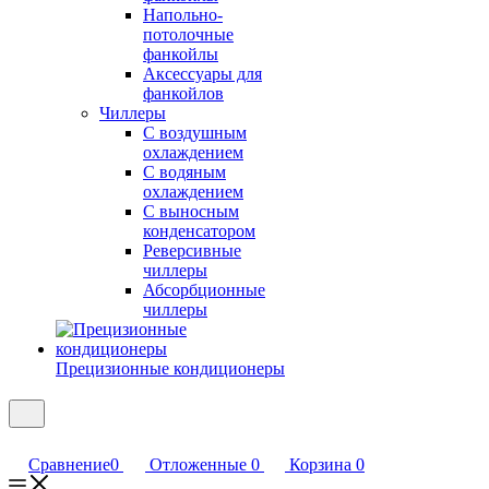
Напольно-
потолочные
фанкойлы
Аксессуары для
фанкойлов
Чиллеры
С воздушным
охлаждением
С водяным
охлаждением
С выносным
конденсатором
Реверсивные
чиллеры
Абсорбционные
чиллеры
Прецизионные кондиционеры
Сравнение
0
Отложенные
0
Корзина
0