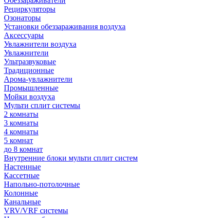
Обеззараживатели
Рециркуляторы
Озонаторы
Установки обеззараживания воздуха
Аксессуары
Увлажнители воздуха
Увлажнители
Ультразвуковые
Традиционные
Арома-увлажнители
Промышленные
Мойки воздуха
Мульти сплит системы
2 комнаты
3 комнаты
4 комнаты
5 комнат
до 8 комнат
Внутренние блоки мульти сплит систем
Настенные
Кассетные
Напольно-потолочные
Колонные
Канальные
VRV/VRF системы