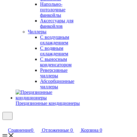
Напольно-
потолочные
фанкойлы
Аксессуары для
фанкойлов
Чиллеры
С воздушным
охлаждением
С водяным
охлаждением
С выносным
конденсатором
Реверсивные
чиллеры
Абсорбционные
чиллеры
Прецизионные кондиционеры
Сравнение
0
Отложенные
0
Корзина
0