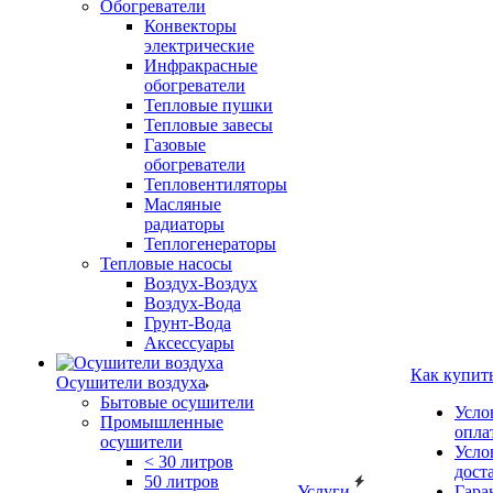
Обогреватели
Конвекторы
электрические
Инфракрасные
обогреватели
Тепловые пушки
Тепловые завесы
Газовые
обогреватели
Тепловентиляторы
Масляные
радиаторы
Теплогенераторы
Тепловые насосы
Воздух-Воздух
Воздух-Вода
Грунт-Вода
Аксессуары
Как купит
Осушители воздуха
Бытовые осушители
Усло
Промышленные
опла
осушители
Усло
< 30 литров
дост
50 литров
Услуги
Гара