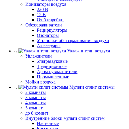
Ионизаторы воздуха
220 В
12 В
От батарейки
Обеззараживатели
Рециркуляторы
Озонаторы
Установки обеззараживания воздуха
Аксессуары
Увлажнители воздуха
Увлажнители
Ультразвуковые
Традиционные
Арома-увлажнители
Промышленные
Мойки воздуха
Мульти сплит системы
2 комнаты
3 комнаты
4 комнаты
5 комнат
до 8 комнат
Внутренние блоки мульти сплит систем
Настенные
Кассетные