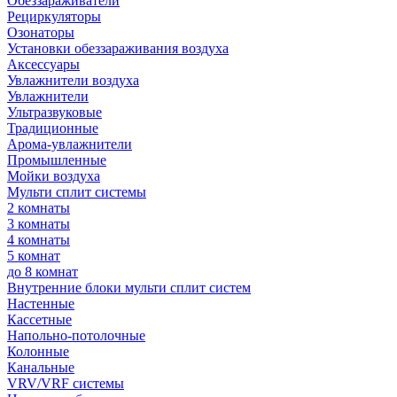
Обеззараживатели
Рециркуляторы
Озонаторы
Установки обеззараживания воздуха
Аксессуары
Увлажнители воздуха
Увлажнители
Ультразвуковые
Традиционные
Арома-увлажнители
Промышленные
Мойки воздуха
Мульти сплит системы
2 комнаты
3 комнаты
4 комнаты
5 комнат
до 8 комнат
Внутренние блоки мульти сплит систем
Настенные
Кассетные
Напольно-потолочные
Колонные
Канальные
VRV/VRF системы