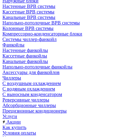
Наружные блоки
Настенные ВРВ системы
Кассетные ВРВ системы
Канальные ВРВ системы
Напольно-потолочные ВРВ системы
Колонные ВРВ системы
Компрессорно-конденсаторные блоки
Системы чиллер-фанкойл
Фанкойлы
Настенные фанкойлы
Кассетные фанкойлы
Канальные фанкойлы
Напольно-потолочные фанкойлы
Аксессуары для фанкойлов
Чиллеры
С воздушным охлаждением
С водяным охлаждением
С выносным конденсатором
Реверсивные чиллеры
Абсорбционные чиллеры
Прецизионные кондиционеры
Услуги
Акции
Как купить
Условия оплаты