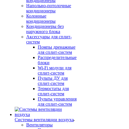
кондиционеры
Напольно-потолочные
кондиционеры
Колонные
кондиционеры
Кондиционеры без
наружного блока
Аксессуары для сплит-
систем
Помпы дренажные
для сплит-систем
Распределительные
блоки
Wi-Fi модули для
сплит-систем
Пульты ДУ для
сплит-систем
Термостаты для
сплит-систем
Пульты управления
для сплит-систем
Системы вентиляции воздуха
Вентиляторы