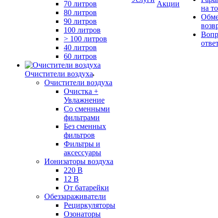
70 литров
Акции
на т
80 литров
Обме
90 литров
возв
100 литров
Вопр
> 100 литров
отве
40 литров
60 литров
Очистители воздуха
Очистители воздуха
Очистка +
Увлажнение
Cо сменными
фильтрами
Без сменных
фильтров
Фильтры и
аксессуары
Ионизаторы воздуха
220 В
12 В
От батарейки
Обеззараживатели
Рециркуляторы
Озонаторы