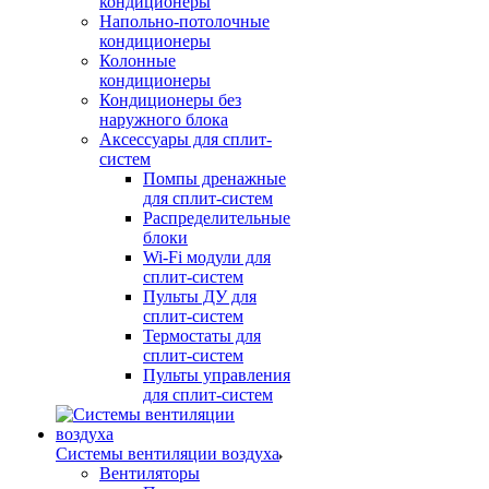
кондиционеры
Напольно-потолочные
кондиционеры
Колонные
кондиционеры
Кондиционеры без
наружного блока
Аксессуары для сплит-
систем
Помпы дренажные
для сплит-систем
Распределительные
блоки
Wi-Fi модули для
сплит-систем
Пульты ДУ для
сплит-систем
Термостаты для
сплит-систем
Пульты управления
для сплит-систем
Системы вентиляции воздуха
Вентиляторы