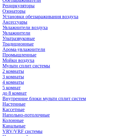
Обеззараживатели
Рециркуляторы
Озонаторы
Установки обеззараживания воздуха
Аксессуары
Увлажнители воздуха
Увлажнители
Ультразвуковые
Традиционные
Арома-увлажнители
Промышленные
Мойки воздуха
Мульти сплит системы
2 комнаты
3 комнаты
4 комнаты
5 комнат
до 8 комнат
Внутренние блоки мульти сплит систем
Настенные
Кассетные
Напольно-потолочные
Колонные
Канальные
VRV/VRF системы