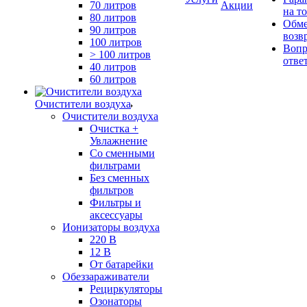
70 литров
Акции
на т
80 литров
Обме
90 литров
возв
100 литров
Вопр
> 100 литров
отве
40 литров
60 литров
Очистители воздуха
Очистители воздуха
Очистка +
Увлажнение
Cо сменными
фильтрами
Без сменных
фильтров
Фильтры и
аксессуары
Ионизаторы воздуха
220 В
12 В
От батарейки
Обеззараживатели
Рециркуляторы
Озонаторы