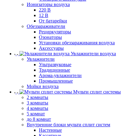
Ионизаторы воздуха
220 В
12 В
От батарейки
Обеззараживатели
Рециркуляторы
Озонаторы
Установки обеззараживания воздуха
Аксессуары
Увлажнители воздуха
Увлажнители
Ультразвуковые
Традиционные
Арома-увлажнители
Промышленные
Мойки воздуха
Мульти сплит системы
2 комнаты
3 комнаты
4 комнаты
5 комнат
до 8 комнат
Внутренние блоки мульти сплит систем
Настенные
Кассетные