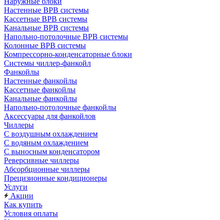
Наружные блоки
Настенные ВРВ системы
Кассетные ВРВ системы
Канальные ВРВ системы
Напольно-потолочные ВРВ системы
Колонные ВРВ системы
Компрессорно-конденсаторные блоки
Системы чиллер-фанкойл
Фанкойлы
Настенные фанкойлы
Кассетные фанкойлы
Канальные фанкойлы
Напольно-потолочные фанкойлы
Аксессуары для фанкойлов
Чиллеры
С воздушным охлаждением
С водяным охлаждением
С выносным конденсатором
Реверсивные чиллеры
Абсорбционные чиллеры
Прецизионные кондиционеры
Услуги
Акции
Как купить
Условия оплаты