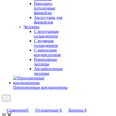
Напольно-
потолочные
фанкойлы
Аксессуары для
фанкойлов
Чиллеры
С воздушным
охлаждением
С водяным
охлаждением
С выносным
конденсатором
Реверсивные
чиллеры
Абсорбционные
чиллеры
Прецизионные кондиционеры
Сравнение
0
Отложенные
0
Корзина
0