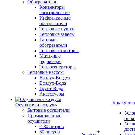
Обогреватели
Конвекторы
электрические
Инфракрасные
обогреватели
Тепловые пушки
Тепловые завесы
Газовые
обогреватели
Тепловентиляторы
Масляные
радиаторы
Теплогенераторы
Тепловые насосы
Воздух-Воздух
Воздух-Вода
Грунт-Вода
Аксессуары
Как купит
Осушители воздуха
Бытовые осушители
Усло
Промышленные
опла
осушители
Усло
< 30 литров
дост
50 литров
Услуги
Гара