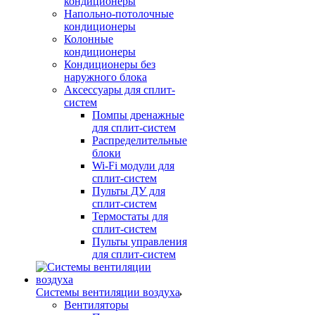
кондиционеры
Напольно-потолочные
кондиционеры
Колонные
кондиционеры
Кондиционеры без
наружного блока
Аксессуары для сплит-
систем
Помпы дренажные
для сплит-систем
Распределительные
блоки
Wi-Fi модули для
сплит-систем
Пульты ДУ для
сплит-систем
Термостаты для
сплит-систем
Пульты управления
для сплит-систем
Системы вентиляции воздуха
Вентиляторы