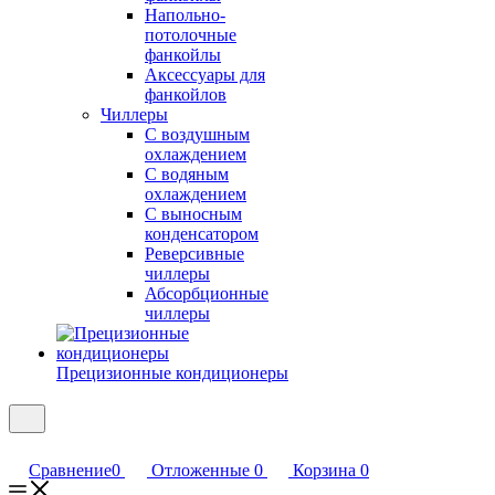
Напольно-
потолочные
фанкойлы
Аксессуары для
фанкойлов
Чиллеры
С воздушным
охлаждением
С водяным
охлаждением
С выносным
конденсатором
Реверсивные
чиллеры
Абсорбционные
чиллеры
Прецизионные кондиционеры
Сравнение
0
Отложенные
0
Корзина
0