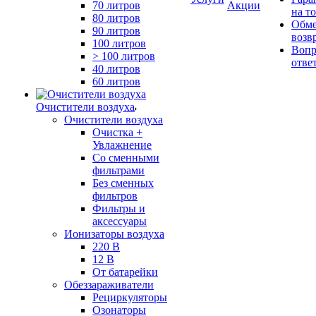
70 литров
Акции
на т
80 литров
Обме
90 литров
возв
100 литров
Вопр
> 100 литров
отве
40 литров
60 литров
Очистители воздуха
Очистители воздуха
Очистка +
Увлажнение
Cо сменными
фильтрами
Без сменных
фильтров
Фильтры и
аксессуары
Ионизаторы воздуха
220 В
12 В
От батарейки
Обеззараживатели
Рециркуляторы
Озонаторы