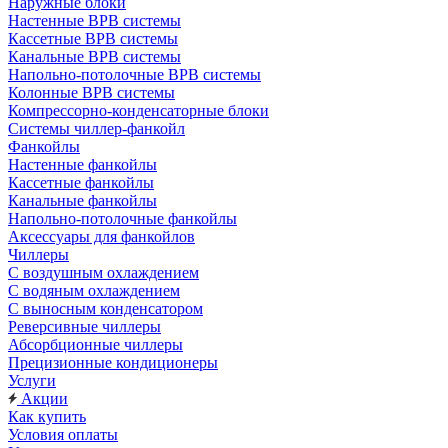
Наружные блоки
Настенные ВРВ системы
Кассетные ВРВ системы
Канальные ВРВ системы
Напольно-потолочные ВРВ системы
Колонные ВРВ системы
Компрессорно-конденсаторные блоки
Системы чиллер-фанкойл
Фанкойлы
Настенные фанкойлы
Кассетные фанкойлы
Канальные фанкойлы
Напольно-потолочные фанкойлы
Аксессуары для фанкойлов
Чиллеры
С воздушным охлаждением
С водяным охлаждением
С выносным конденсатором
Реверсивные чиллеры
Абсорбционные чиллеры
Прецизионные кондиционеры
Услуги
Акции
Как купить
Условия оплаты