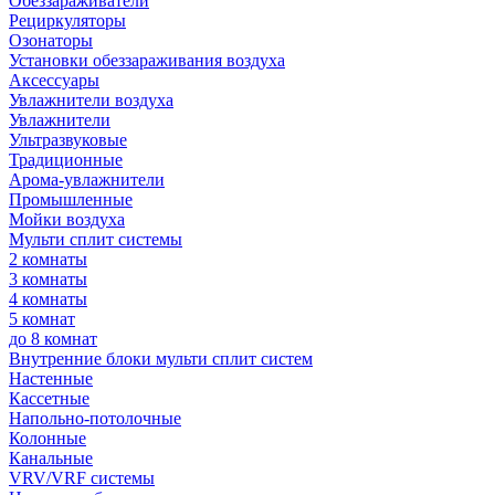
Обеззараживатели
Рециркуляторы
Озонаторы
Установки обеззараживания воздуха
Аксессуары
Увлажнители воздуха
Увлажнители
Ультразвуковые
Традиционные
Арома-увлажнители
Промышленные
Мойки воздуха
Мульти сплит системы
2 комнаты
3 комнаты
4 комнаты
5 комнат
до 8 комнат
Внутренние блоки мульти сплит систем
Настенные
Кассетные
Напольно-потолочные
Колонные
Канальные
VRV/VRF системы