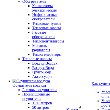
Обогреватели
Конвекторы
электрические
Инфракрасные
обогреватели
Тепловые пушки
Тепловые завесы
Газовые
обогреватели
Тепловентиляторы
Масляные
радиаторы
Теплогенераторы
Тепловые насосы
Воздух-Воздух
Воздух-Вода
Грунт-Вода
Аксессуары
Как купит
Осушители воздуха
Бытовые осушители
Усло
Промышленные
опла
осушители
Усло
< 30 литров
дост
50 литров
Услуги
Гара