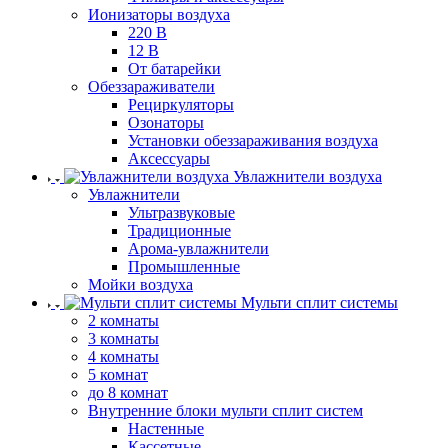
Ионизаторы воздуха
220 В
12 В
От батарейки
Обеззараживатели
Рециркуляторы
Озонаторы
Установки обеззараживания воздуха
Аксессуары
Увлажнители воздуха
Увлажнители
Ультразвуковые
Традиционные
Арома-увлажнители
Промышленные
Мойки воздуха
Мульти сплит системы
2 комнаты
3 комнаты
4 комнаты
5 комнат
до 8 комнат
Внутренние блоки мульти сплит систем
Настенные
Кассетные