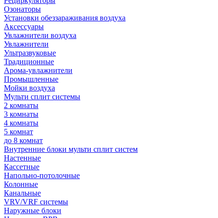
Рециркуляторы
Озонаторы
Установки обеззараживания воздуха
Аксессуары
Увлажнители воздуха
Увлажнители
Ультразвуковые
Традиционные
Арома-увлажнители
Промышленные
Мойки воздуха
Мульти сплит системы
2 комнаты
3 комнаты
4 комнаты
5 комнат
до 8 комнат
Внутренние блоки мульти сплит систем
Настенные
Кассетные
Напольно-потолочные
Колонные
Канальные
VRV/VRF системы
Наружные блоки