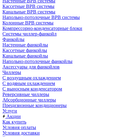
Настенные ВРВ системы
Кассетные ВРВ системы
Канальные ВРВ системы
Напольно-потолочные ВРВ системы
Колонные ВРВ системы
Компрессорно-конденсаторные блоки
Системы чиллер-фанкойл
Фанкойлы
Настенные фанкойлы
Кассетные фанкойлы
Канальные фанкойлы
Напольно-потолочные фанкойлы
Аксессуары для фанкойлов
Чиллеры
С воздушным охлаждением
С водяным охлаждением
С выносным конденсатором
Реверсивные чиллеры
Абсорбционные чиллеры
Прецизионные кондиционеры
Услуги
Акции
Как купить
Условия оплаты
Условия доставки