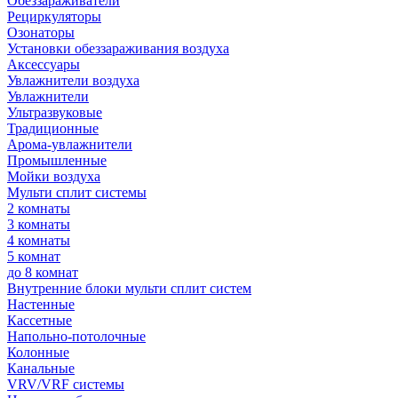
Обеззараживатели
Рециркуляторы
Озонаторы
Установки обеззараживания воздуха
Аксессуары
Увлажнители воздуха
Увлажнители
Ультразвуковые
Традиционные
Арома-увлажнители
Промышленные
Мойки воздуха
Мульти сплит системы
2 комнаты
3 комнаты
4 комнаты
5 комнат
до 8 комнат
Внутренние блоки мульти сплит систем
Настенные
Кассетные
Напольно-потолочные
Колонные
Канальные
VRV/VRF системы