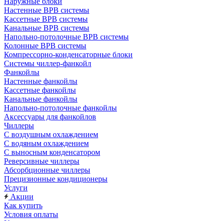
Наружные блоки
Настенные ВРВ системы
Кассетные ВРВ системы
Канальные ВРВ системы
Напольно-потолочные ВРВ системы
Колонные ВРВ системы
Компрессорно-конденсаторные блоки
Системы чиллер-фанкойл
Фанкойлы
Настенные фанкойлы
Кассетные фанкойлы
Канальные фанкойлы
Напольно-потолочные фанкойлы
Аксессуары для фанкойлов
Чиллеры
С воздушным охлаждением
С водяным охлаждением
С выносным конденсатором
Реверсивные чиллеры
Абсорбционные чиллеры
Прецизионные кондиционеры
Услуги
Акции
Как купить
Условия оплаты