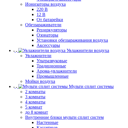
Ионизаторы воздуха
220 В
12 В
От батарейки
Обеззараживатели
Рециркуляторы
Озонаторы
Установки обеззараживания воздуха
Аксессуары
Увлажнители воздуха
Увлажнители
Ультразвуковые
Традиционные
Арома-увлажнители
Промышленные
Мойки воздуха
Мульти сплит системы
2 комнаты
3 комнаты
4 комнаты
5 комнат
до 8 комнат
Внутренние блоки мульти сплит систем
Настенные
Кассетные