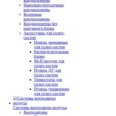
кондиционеры
Напольно-потолочные
кондиционеры
Колонные
кондиционеры
Кондиционеры без
наружного блока
Аксессуары для сплит-
систем
Помпы дренажные
для сплит-систем
Распределительные
блоки
Wi-Fi модули для
сплит-систем
Пульты ДУ для
сплит-систем
Термостаты для
сплит-систем
Пульты управления
для сплит-систем
Системы вентиляции воздуха
Вентиляторы