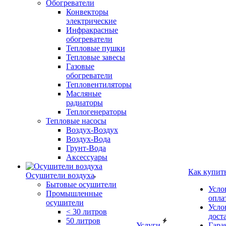
Обогреватели
Конвекторы
электрические
Инфракрасные
обогреватели
Тепловые пушки
Тепловые завесы
Газовые
обогреватели
Тепловентиляторы
Масляные
радиаторы
Теплогенераторы
Тепловые насосы
Воздух-Воздух
Воздух-Вода
Грунт-Вода
Аксессуары
Как купит
Осушители воздуха
Бытовые осушители
Усло
Промышленные
опла
осушители
Усло
< 30 литров
дост
50 литров
Услуги
Гара