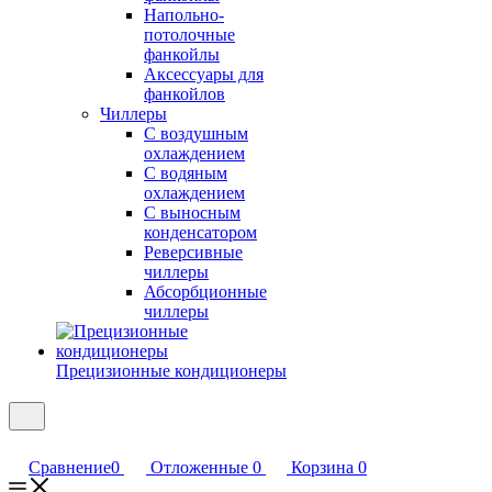
Напольно-
потолочные
фанкойлы
Аксессуары для
фанкойлов
Чиллеры
С воздушным
охлаждением
С водяным
охлаждением
С выносным
конденсатором
Реверсивные
чиллеры
Абсорбционные
чиллеры
Прецизионные кондиционеры
Сравнение
0
Отложенные
0
Корзина
0