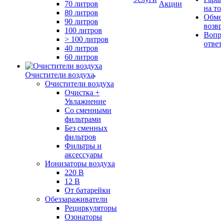
70 литров
Акции
на т
80 литров
Обме
90 литров
возв
100 литров
Вопр
> 100 литров
отве
40 литров
60 литров
Очистители воздуха
Очистители воздуха
Очистка +
Увлажнение
Cо сменными
фильтрами
Без сменных
фильтров
Фильтры и
аксессуары
Ионизаторы воздуха
220 В
12 В
От батарейки
Обеззараживатели
Рециркуляторы
Озонаторы