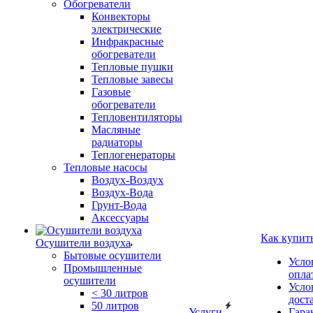
Обогреватели
Конвекторы
электрические
Инфракрасные
обогреватели
Тепловые пушки
Тепловые завесы
Газовые
обогреватели
Тепловентиляторы
Масляные
радиаторы
Теплогенераторы
Тепловые насосы
Воздух-Воздух
Воздух-Вода
Грунт-Вода
Аксессуары
Как купит
Осушители воздуха
Бытовые осушители
Усло
Промышленные
опла
осушители
Усло
< 30 литров
дост
50 литров
Услуги
Гара