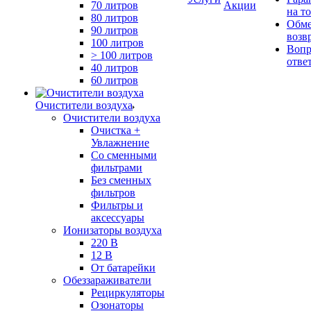
70 литров
Акции
на т
80 литров
Обме
90 литров
возв
100 литров
Вопр
> 100 литров
отве
40 литров
60 литров
Очистители воздуха
Очистители воздуха
Очистка +
Увлажнение
Cо сменными
фильтрами
Без сменных
фильтров
Фильтры и
аксессуары
Ионизаторы воздуха
220 В
12 В
От батарейки
Обеззараживатели
Рециркуляторы
Озонаторы