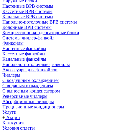
Наружные блоки
Настенные ВРВ системы
Кассетные ВРВ системы
Канальные ВРВ системы
Напольно-потолочные ВРВ системы
Колонные ВРВ системы
Компрессорно-конденсаторные блоки
Системы чиллер-фанкойл
Фанкойлы
Настенные фанкойлы
Кассетные фанкойлы
Канальные фанкойлы
Напольно-потолочные фанкойлы
Аксессуары для фанкойлов
Чиллеры
С воздушным охлаждением
С водяным охлаждением
С выносным конденсатором
Реверсивные чиллеры
Абсорбционные чиллеры
Прецизионные кондиционеры
Услуги
Акции
Как купить
Условия оплаты