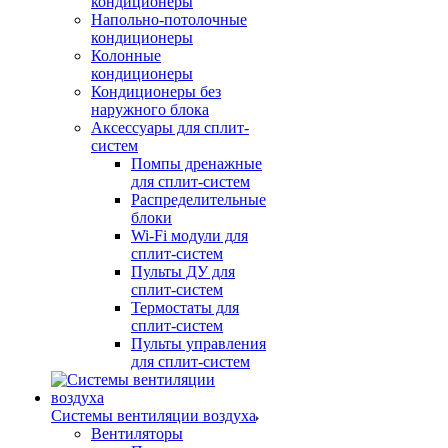
кондиционеры
Напольно-потолочные
кондиционеры
Колонные
кондиционеры
Кондиционеры без
наружного блока
Аксессуары для сплит-
систем
Помпы дренажные
для сплит-систем
Распределительные
блоки
Wi-Fi модули для
сплит-систем
Пульты ДУ для
сплит-систем
Термостаты для
сплит-систем
Пульты управления
для сплит-систем
Системы вентиляции воздуха
Вентиляторы