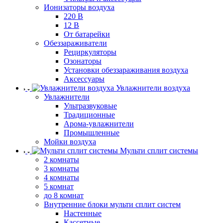
Ионизаторы воздуха
220 В
12 В
От батарейки
Обеззараживатели
Рециркуляторы
Озонаторы
Установки обеззараживания воздуха
Аксессуары
Увлажнители воздуха
Увлажнители
Ультразвуковые
Традиционные
Арома-увлажнители
Промышленные
Мойки воздуха
Мульти сплит системы
2 комнаты
3 комнаты
4 комнаты
5 комнат
до 8 комнат
Внутренние блоки мульти сплит систем
Настенные
Кассетные