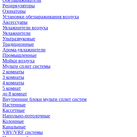
Обеззараживатели
Рециркуляторы
Озонаторы
Установки обеззараживания воздуха
Аксессуары
Увлажнители воздуха
Увлажнители
Ультразвуковые
Традиционные
Арома-увлажнители
Промышленные
Мойки воздуха
Мульти сплит системы
2 комнаты
3 комнаты
4 комнаты
5 комнат
до 8 комнат
Внутренние блоки мульти сплит систем
Настенные
Кассетные
Напольно-потолочные
Колонные
Канальные
VRV/VRF системы