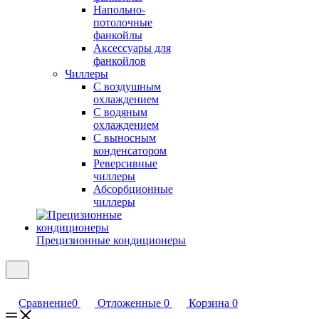
Напольно-
потолочные
фанкойлы
Аксессуары для
фанкойлов
Чиллеры
С воздушным
охлаждением
С водяным
охлаждением
С выносным
конденсатором
Реверсивные
чиллеры
Абсорбционные
чиллеры
Прецизионные кондиционеры
Сравнение
0
Отложенные
0
Корзина
0