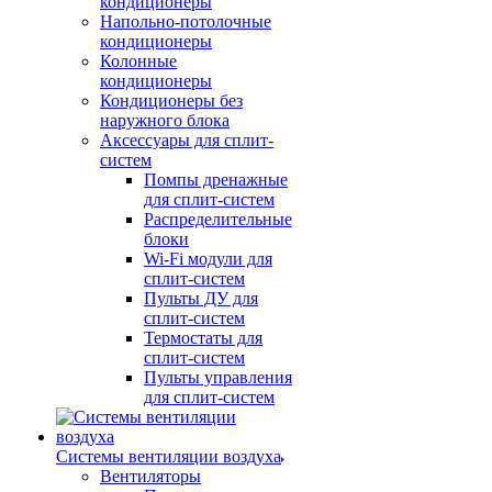
кондиционеры
Напольно-потолочные
кондиционеры
Колонные
кондиционеры
Кондиционеры без
наружного блока
Аксессуары для сплит-
систем
Помпы дренажные
для сплит-систем
Распределительные
блоки
Wi-Fi модули для
сплит-систем
Пульты ДУ для
сплит-систем
Термостаты для
сплит-систем
Пульты управления
для сплит-систем
Системы вентиляции воздуха
Вентиляторы