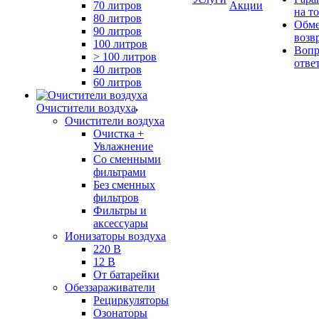
70 литров
Акции
на т
80 литров
Обме
90 литров
возв
100 литров
Вопр
> 100 литров
отве
40 литров
60 литров
Очистители воздуха
Очистители воздуха
Очистка +
Увлажнение
Cо сменными
фильтрами
Без сменных
фильтров
Фильтры и
аксессуары
Ионизаторы воздуха
220 В
12 В
От батарейки
Обеззараживатели
Рециркуляторы
Озонаторы