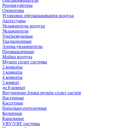
Обеззараживатели
Рециркуляторы
Озонаторы
Установки обеззараживания воздуха
Аксессуары
Увлажнители воздуха
Увлажнители
Ультразвуковые
Традиционные
Арома-увлажнители
Промышленные
Мойки воздуха
Мульти сплит системы
2 комнаты
3 комнаты
4 комнаты
5 комнат
до 8 комнат
Внутренние блоки мульти сплит систем
Настенные
Кассетные
Напольно-потолочные
Колонные
Канальные
VRV/VRF системы