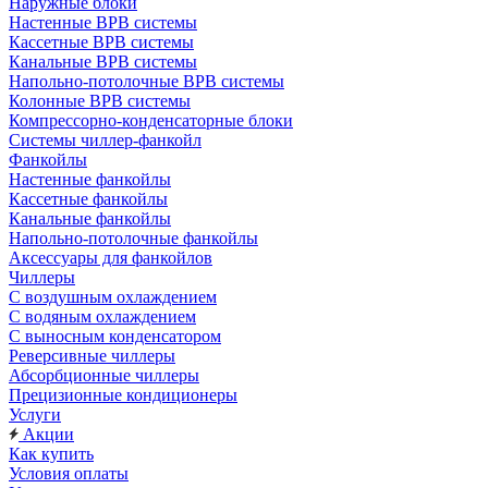
Наружные блоки
Настенные ВРВ системы
Кассетные ВРВ системы
Канальные ВРВ системы
Напольно-потолочные ВРВ системы
Колонные ВРВ системы
Компрессорно-конденсаторные блоки
Системы чиллер-фанкойл
Фанкойлы
Настенные фанкойлы
Кассетные фанкойлы
Канальные фанкойлы
Напольно-потолочные фанкойлы
Аксессуары для фанкойлов
Чиллеры
С воздушным охлаждением
С водяным охлаждением
С выносным конденсатором
Реверсивные чиллеры
Абсорбционные чиллеры
Прецизионные кондиционеры
Услуги
Акции
Как купить
Условия оплаты