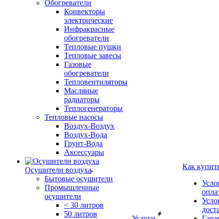
Обогреватели
Конвекторы
электрические
Инфракрасные
обогреватели
Тепловые пушки
Тепловые завесы
Газовые
обогреватели
Тепловентиляторы
Масляные
радиаторы
Теплогенераторы
Тепловые насосы
Воздух-Воздух
Воздух-Вода
Грунт-Вода
Аксессуары
Как купит
Осушители воздуха
Бытовые осушители
Усло
Промышленные
опла
осушители
Усло
< 30 литров
дост
50 литров
Услуги
Гара