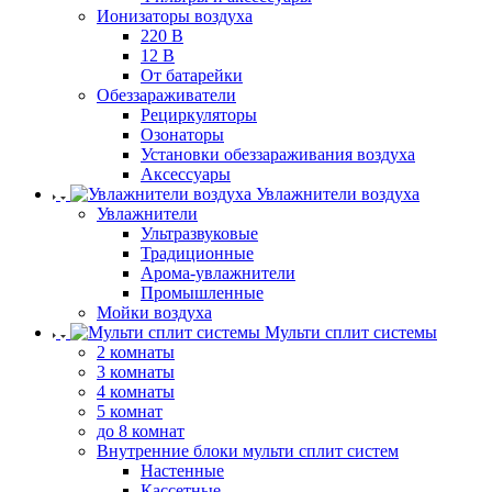
Ионизаторы воздуха
220 В
12 В
От батарейки
Обеззараживатели
Рециркуляторы
Озонаторы
Установки обеззараживания воздуха
Аксессуары
Увлажнители воздуха
Увлажнители
Ультразвуковые
Традиционные
Арома-увлажнители
Промышленные
Мойки воздуха
Мульти сплит системы
2 комнаты
3 комнаты
4 комнаты
5 комнат
до 8 комнат
Внутренние блоки мульти сплит систем
Настенные
Кассетные