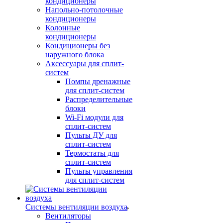
кондиционеры
Напольно-потолочные
кондиционеры
Колонные
кондиционеры
Кондиционеры без
наружного блока
Аксессуары для сплит-
систем
Помпы дренажные
для сплит-систем
Распределительные
блоки
Wi-Fi модули для
сплит-систем
Пульты ДУ для
сплит-систем
Термостаты для
сплит-систем
Пульты управления
для сплит-систем
Системы вентиляции воздуха
Вентиляторы