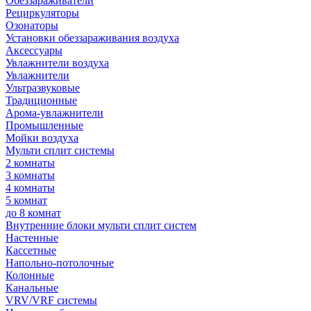
Обеззараживатели
Рециркуляторы
Озонаторы
Установки обеззараживания воздуха
Аксессуары
Увлажнители воздуха
Увлажнители
Ультразвуковые
Традиционные
Арома-увлажнители
Промышленные
Мойки воздуха
Мульти сплит системы
2 комнаты
3 комнаты
4 комнаты
5 комнат
до 8 комнат
Внутренние блоки мульти сплит систем
Настенные
Кассетные
Напольно-потолочные
Колонные
Канальные
VRV/VRF системы