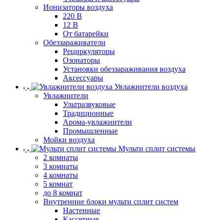
Ионизаторы воздуха
220 В
12 В
От батарейки
Обеззараживатели
Рециркуляторы
Озонаторы
Установки обеззараживания воздуха
Аксессуары
Увлажнители воздуха
Увлажнители
Ультразвуковые
Традиционные
Арома-увлажнители
Промышленные
Мойки воздуха
Мульти сплит системы
2 комнаты
3 комнаты
4 комнаты
5 комнат
до 8 комнат
Внутренние блоки мульти сплит систем
Настенные
Кассетные