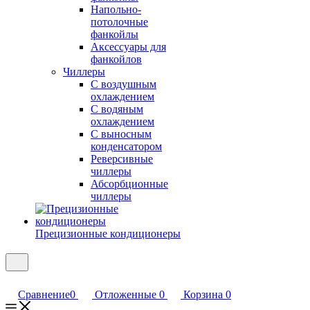
Напольно-
потолочные
фанкойлы
Аксессуары для
фанкойлов
Чиллеры
С воздушным
охлаждением
С водяным
охлаждением
С выносным
конденсатором
Реверсивные
чиллеры
Абсорбционные
чиллеры
Прецизионные кондиционеры
Сравнение
0
Отложенные
0
Корзина
0