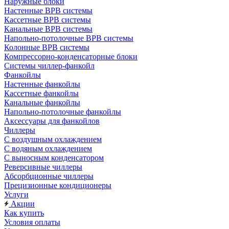
Наружные блоки
Настенные ВРВ системы
Кассетные ВРВ системы
Канальные ВРВ системы
Напольно-потолочные ВРВ системы
Колонные ВРВ системы
Компрессорно-конденсаторные блоки
Системы чиллер-фанкойл
Фанкойлы
Настенные фанкойлы
Кассетные фанкойлы
Канальные фанкойлы
Напольно-потолочные фанкойлы
Аксессуары для фанкойлов
Чиллеры
С воздушным охлаждением
С водяным охлаждением
С выносным конденсатором
Реверсивные чиллеры
Абсорбционные чиллеры
Прецизионные кондиционеры
Услуги
Акции
Как купить
Условия оплаты