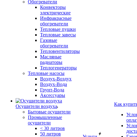
Обогреватели
Конвекторы
электрические
Инфракрасные
обогреватели
Тепловые пушки
Тепловые завесы
Газовые
обогреватели
Тепловентиляторы
Масляные
радиаторы
Теплогенераторы
Тепловые насосы
Воздух-Воздух
Воздух-Вода
Грунт-Вода
Аксессуары
Как купит
Осушители воздуха
Бытовые осушители
Усло
Промышленные
опла
осушители
Усло
< 30 литров
дост
50 литров
Услуги
Гара