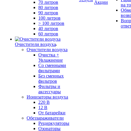
70 литров
Акции
на т
80 литров
Обме
90 литров
возв
100 литров
Вопр
> 100 литров
отве
40 литров
60 литров
Очистители воздуха
Очистители воздуха
Очистка +
Увлажнение
Cо сменными
фильтрами
Без сменных
фильтров
Фильтры и
аксессуары
Ионизаторы воздуха
220 В
12 В
От батарейки
Обеззараживатели
Рециркуляторы
Озонаторы