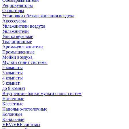
Обеззараживатели
Рециркуляторы
Озонаторы
Установки обеззараживания воздуха
Аксессуары
Увлажнители воздуха
Увлажнители
Ультразвуковые
Традиционные
Арома-увлажнители
Промышленные
Мойки воздуха
Мульти сплит системы
2 комнаты
3 комнаты
4 комнаты
5 комнат
до 8 комнат
Внутренние блоки мульти сплит систем
Настенные
Кассетные
Напольно-потолочные
Колонные
Канальные
VRV/VRF системы