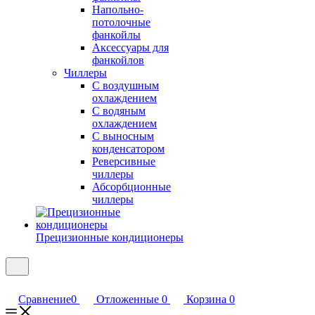
Напольно-
потолочные
фанкойлы
Аксессуары для
фанкойлов
Чиллеры
С воздушным
охлаждением
С водяным
охлаждением
С выносным
конденсатором
Реверсивные
чиллеры
Абсорбционные
чиллеры
Прецизионные кондиционеры
Сравнение
0
Отложенные
0
Корзина
0