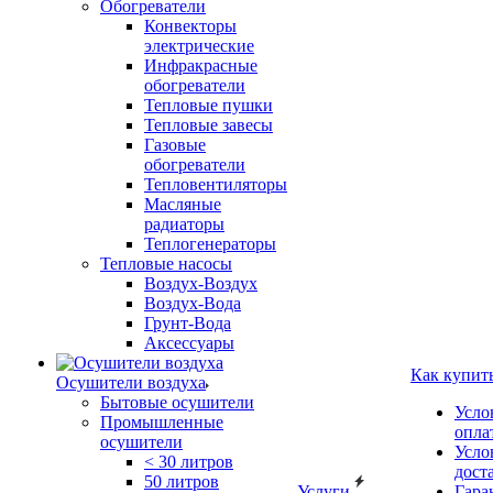
Обогреватели
Конвекторы
электрические
Инфракрасные
обогреватели
Тепловые пушки
Тепловые завесы
Газовые
обогреватели
Тепловентиляторы
Масляные
радиаторы
Теплогенераторы
Тепловые насосы
Воздух-Воздух
Воздух-Вода
Грунт-Вода
Аксессуары
Как купит
Осушители воздуха
Бытовые осушители
Усло
Промышленные
опла
осушители
Усло
< 30 литров
дост
50 литров
Услуги
Гара