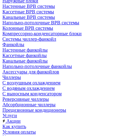
Наружные блоки
Настенные ВРВ системы
Кассетные ВРВ системы
Канальные ВРВ системы
Напольно-потолочные ВРВ системы
Колонные ВРВ системы
Компрессорно-конденсаторные блоки
Системы чиллер-фанкойл
Фанкойлы
Настенные фанкойлы
Кассетные фанкойлы
Канальные фанкойлы
Напольно-потолочные фанкойлы
Аксессуары для фанкойлов
Чиллеры
С воздушным охлаждением
С водяным охлаждением
С выносным конденсатором
Реверсивные чиллеры
Абсорбционные чиллеры
Прецизионные кондиционеры
Услуги
Акции
Как купить
Условия оплаты