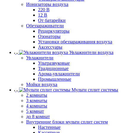
Ионизаторы воздуха
220 В
12 В
От батарейки
Обеззараживатели
Рециркуляторы
Озонаторы
Установки обеззараживания воздуха
Аксессуары
Увлажнители воздуха
Увлажнители
Ультразвуковые
Традиционные
Арома-увлажнители
Промышленные
Мойки воздуха
Мульти сплит системы
2 комнаты
3 комнаты
4 комнаты
5 комнат
до 8 комнат
Внутренние блоки мульти сплит систем
Настенные
Кассетные