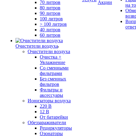
70 литров
Акции
на т
80 литров
Обме
90 литров
возв
100 литров
Вопр
> 100 литров
отве
40 литров
60 литров
Очистители воздуха
Очистители воздуха
Очистка +
Увлажнение
Cо сменными
фильтрами
Без сменных
фильтров
Фильтры и
аксессуары
Ионизаторы воздуха
220 В
12 В
От батарейки
Обеззараживатели
Рециркуляторы
Озонаторы