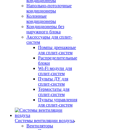
кондиционеры
Напольно-потолочные
кондиционеры
Колонные
кондиционеры
Кондиционеры без
наружного блока
Аксессуары для сплит-
систем
Помпы дренажные
для сплит-систем
Распределительные
блоки
Wi-Fi модули для
сплит-систем
Пульты ДУ для
сплит-систем
Термостаты для
сплит-систем
Пульты управления
для сплит-систем
Системы вентиляции воздуха
Вентиляторы