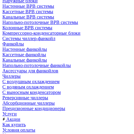
Наружные блоки
Настенные ВРВ системы
Кассетные ВРВ системы
Канальные ВРВ системы
Напольно-потолочные ВРВ системы
Колонные ВРВ системы
Компрессорно-конденсаторные блоки
Системы чиллер-фанкойл
Фанкойлы
Настенные фанкойлы
Кассетные фанкойлы
Канальные фанкойлы
Напольно-потолочные фанкойлы
Аксессуары для фанкойлов
Чиллеры
С воздушным охлаждением
С водяным охлаждением
С выносным конденсатором
Реверсивные чиллеры
Абсорбционные чиллеры
Прецизионные кондиционеры
Услуги
Акции
Как купить
Условия оплаты