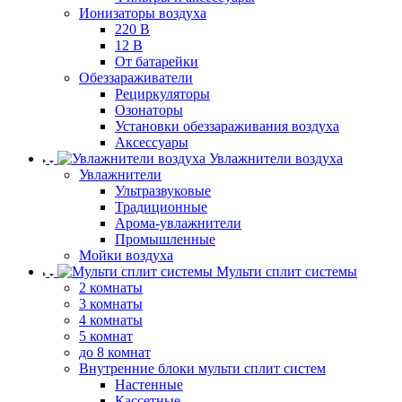
Ионизаторы воздуха
220 В
12 В
От батарейки
Обеззараживатели
Рециркуляторы
Озонаторы
Установки обеззараживания воздуха
Аксессуары
Увлажнители воздуха
Увлажнители
Ультразвуковые
Традиционные
Арома-увлажнители
Промышленные
Мойки воздуха
Мульти сплит системы
2 комнаты
3 комнаты
4 комнаты
5 комнат
до 8 комнат
Внутренние блоки мульти сплит систем
Настенные
Кассетные