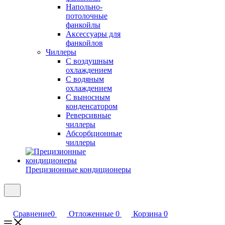
Напольно-
потолочные
фанкойлы
Аксессуары для
фанкойлов
Чиллеры
С воздушным
охлаждением
С водяным
охлаждением
С выносным
конденсатором
Реверсивные
чиллеры
Абсорбционные
чиллеры
Прецизионные кондиционеры
Сравнение
0
Отложенные
0
Корзина
0