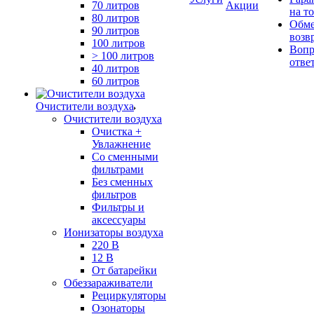
70 литров
Акции
на т
80 литров
Обме
90 литров
возв
100 литров
Вопр
> 100 литров
отве
40 литров
60 литров
Очистители воздуха
Очистители воздуха
Очистка +
Увлажнение
Cо сменными
фильтрами
Без сменных
фильтров
Фильтры и
аксессуары
Ионизаторы воздуха
220 В
12 В
От батарейки
Обеззараживатели
Рециркуляторы
Озонаторы