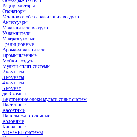
Обеззараживатели
Рециркуляторы
Озонаторы
Установки обеззараживания воздуха
Аксессуары
Увлажнители воздуха
Увлажнители
Ультразвуковые
Традиционные
Арома-увлажнители
Промышленные
Мойки воздуха
Мульти сплит системы
2 комнаты
3 комнаты
4 комнаты
5 комнат
до 8 комнат
Внутренние блоки мульти сплит систем
Настенные
Кассетные
Напольно-потолочные
Колонные
Канальные
VRV/VRF системы