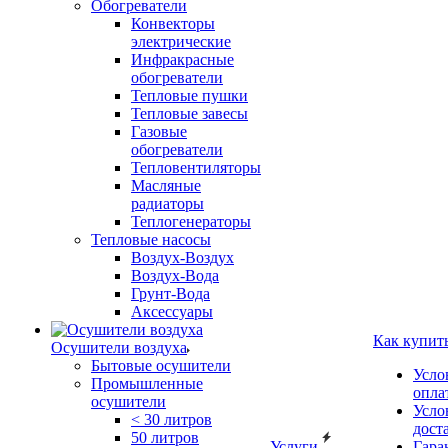
Обогреватели
Конвекторы
электрические
Инфракрасные
обогреватели
Тепловые пушки
Тепловые завесы
Газовые
обогреватели
Тепловентиляторы
Масляные
радиаторы
Теплогенераторы
Тепловые насосы
Воздух-Воздух
Воздух-Вода
Грунт-Вода
Аксессуары
Как купит
Осушители воздуха
Бытовые осушители
Усло
Промышленные
опла
осушители
Усло
< 30 литров
дост
50 литров
Услуги
Гара