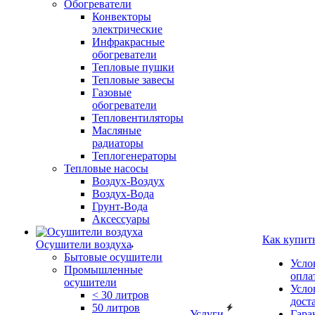
Обогреватели
Конвекторы
электрические
Инфракрасные
обогреватели
Тепловые пушки
Тепловые завесы
Газовые
обогреватели
Тепловентиляторы
Масляные
радиаторы
Теплогенераторы
Тепловые насосы
Воздух-Воздух
Воздух-Вода
Грунт-Вода
Аксессуары
Как купит
Осушители воздуха
Бытовые осушители
Усло
Промышленные
опла
осушители
Усло
< 30 литров
дост
50 литров
Услуги
Гара