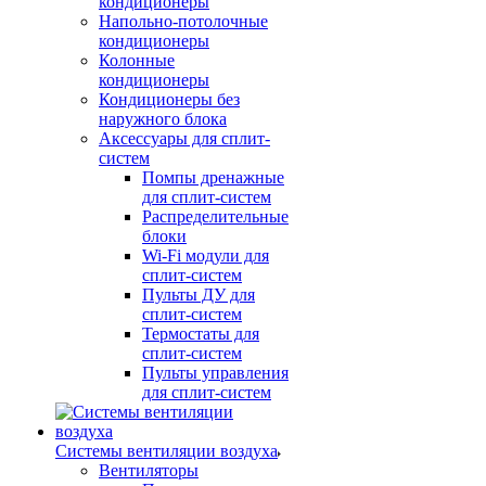
кондиционеры
Напольно-потолочные
кондиционеры
Колонные
кондиционеры
Кондиционеры без
наружного блока
Аксессуары для сплит-
систем
Помпы дренажные
для сплит-систем
Распределительные
блоки
Wi-Fi модули для
сплит-систем
Пульты ДУ для
сплит-систем
Термостаты для
сплит-систем
Пульты управления
для сплит-систем
Системы вентиляции воздуха
Вентиляторы