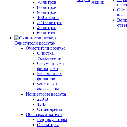
70 литров
Акции
на т
80 литров
Обме
90 литров
возв
100 литров
Вопр
> 100 литров
отве
40 литров
60 литров
Очистители воздуха
Очистители воздуха
Очистка +
Увлажнение
Cо сменными
фильтрами
Без сменных
фильтров
Фильтры и
аксессуары
Ионизаторы воздуха
220 В
12 В
От батарейки
Обеззараживатели
Рециркуляторы
Озонаторы