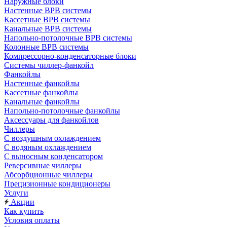
Наружные блоки
Настенные ВРВ системы
Кассетные ВРВ системы
Канальные ВРВ системы
Напольно-потолочные ВРВ системы
Колонные ВРВ системы
Компрессорно-конденсаторные блоки
Системы чиллер-фанкойл
Фанкойлы
Настенные фанкойлы
Кассетные фанкойлы
Канальные фанкойлы
Напольно-потолочные фанкойлы
Аксессуары для фанкойлов
Чиллеры
С воздушным охлаждением
С водяным охлаждением
С выносным конденсатором
Реверсивные чиллеры
Абсорбционные чиллеры
Прецизионные кондиционеры
Услуги
Акции
Как купить
Условия оплаты