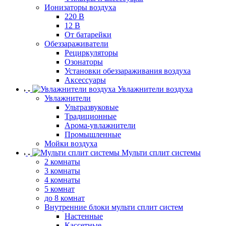
Ионизаторы воздуха
220 В
12 В
От батарейки
Обеззараживатели
Рециркуляторы
Озонаторы
Установки обеззараживания воздуха
Аксессуары
Увлажнители воздуха
Увлажнители
Ультразвуковые
Традиционные
Арома-увлажнители
Промышленные
Мойки воздуха
Мульти сплит системы
2 комнаты
3 комнаты
4 комнаты
5 комнат
до 8 комнат
Внутренние блоки мульти сплит систем
Настенные
Кассетные