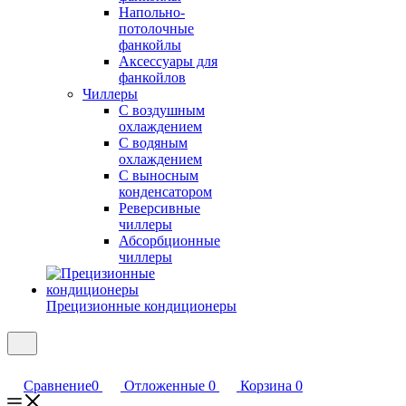
Напольно-
потолочные
фанкойлы
Аксессуары для
фанкойлов
Чиллеры
С воздушным
охлаждением
С водяным
охлаждением
С выносным
конденсатором
Реверсивные
чиллеры
Абсорбционные
чиллеры
Прецизионные кондиционеры
Сравнение
0
Отложенные
0
Корзина
0