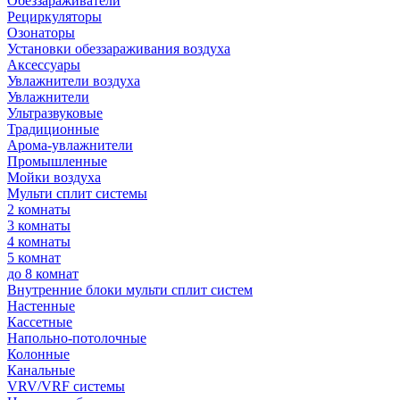
Обеззараживатели
Рециркуляторы
Озонаторы
Установки обеззараживания воздуха
Аксессуары
Увлажнители воздуха
Увлажнители
Ультразвуковые
Традиционные
Арома-увлажнители
Промышленные
Мойки воздуха
Мульти сплит системы
2 комнаты
3 комнаты
4 комнаты
5 комнат
до 8 комнат
Внутренние блоки мульти сплит систем
Настенные
Кассетные
Напольно-потолочные
Колонные
Канальные
VRV/VRF системы