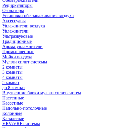
Обеззараживатели
Рециркуляторы
Озонаторы
Установки обеззараживания воздуха
Аксессуары
Увлажнители воздуха
Увлажнители
Ультразвуковые
Традиционные
Арома-увлажнители
Промышленные
Мойки воздуха
Мульти сплит системы
2 комнаты
3 комнаты
4 комнаты
5 комнат
до 8 комнат
Внутренние блоки мульти сплит систем
Настенные
Кассетные
Напольно-потолочные
Колонные
Канальные
VRV/VRF системы