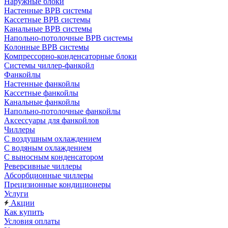
Наружные блоки
Настенные ВРВ системы
Кассетные ВРВ системы
Канальные ВРВ системы
Напольно-потолочные ВРВ системы
Колонные ВРВ системы
Компрессорно-конденсаторные блоки
Системы чиллер-фанкойл
Фанкойлы
Настенные фанкойлы
Кассетные фанкойлы
Канальные фанкойлы
Напольно-потолочные фанкойлы
Аксессуары для фанкойлов
Чиллеры
С воздушным охлаждением
С водяным охлаждением
С выносным конденсатором
Реверсивные чиллеры
Абсорбционные чиллеры
Прецизионные кондиционеры
Услуги
Акции
Как купить
Условия оплаты