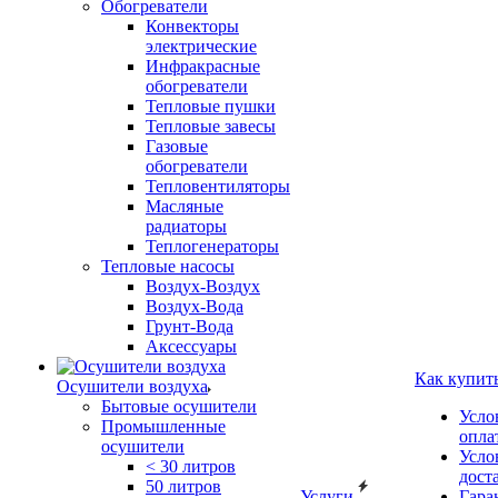
Обогреватели
Конвекторы
электрические
Инфракрасные
обогреватели
Тепловые пушки
Тепловые завесы
Газовые
обогреватели
Тепловентиляторы
Масляные
радиаторы
Теплогенераторы
Тепловые насосы
Воздух-Воздух
Воздух-Вода
Грунт-Вода
Аксессуары
Как купит
Осушители воздуха
Бытовые осушители
Усло
Промышленные
опла
осушители
Усло
< 30 литров
дост
50 литров
Услуги
Гара