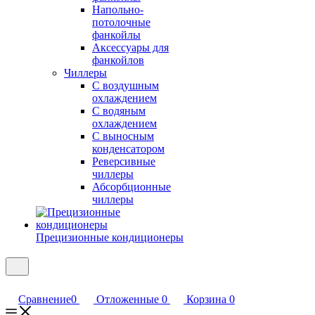
Напольно-
потолочные
фанкойлы
Аксессуары для
фанкойлов
Чиллеры
С воздушным
охлаждением
С водяным
охлаждением
С выносным
конденсатором
Реверсивные
чиллеры
Абсорбционные
чиллеры
Прецизионные кондиционеры
Сравнение
0
Отложенные
0
Корзина
0