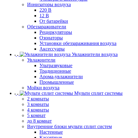
Ионизаторы воздуха
220 В
12 В
От батарейки
Обеззараживатели
Рециркуляторы
Озонаторы
Установки обеззараживания воздуха
Аксессуары
Увлажнители воздуха
Увлажнители
Ультразвуковые
Традиционные
Арома-увлажнители
Промышленные
Мойки воздуха
Мульти сплит системы
2 комнаты
3 комнаты
4 комнаты
5 комнат
до 8 комнат
Внутренние блоки мульти сплит систем
Настенные
Кассетные