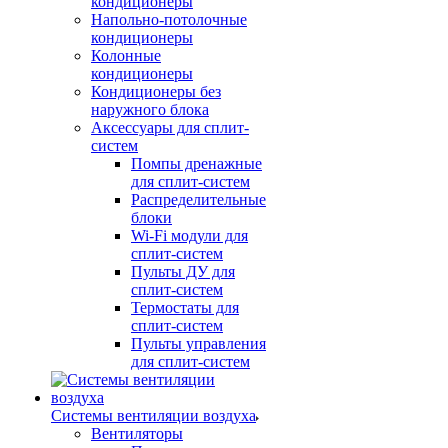
кондиционеры
Напольно-потолочные
кондиционеры
Колонные
кондиционеры
Кондиционеры без
наружного блока
Аксессуары для сплит-
систем
Помпы дренажные
для сплит-систем
Распределительные
блоки
Wi-Fi модули для
сплит-систем
Пульты ДУ для
сплит-систем
Термостаты для
сплит-систем
Пульты управления
для сплит-систем
Системы вентиляции воздуха
Вентиляторы