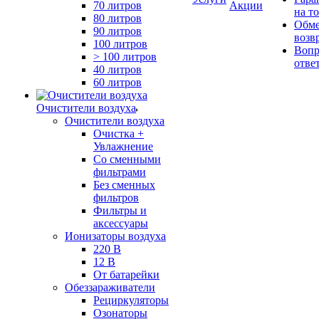
70 литров
Акции
на т
80 литров
Обме
90 литров
возв
100 литров
Вопр
> 100 литров
отве
40 литров
60 литров
Очистители воздуха
Очистители воздуха
Очистка +
Увлажнение
Cо сменными
фильтрами
Без сменных
фильтров
Фильтры и
аксессуары
Ионизаторы воздуха
220 В
12 В
От батарейки
Обеззараживатели
Рециркуляторы
Озонаторы