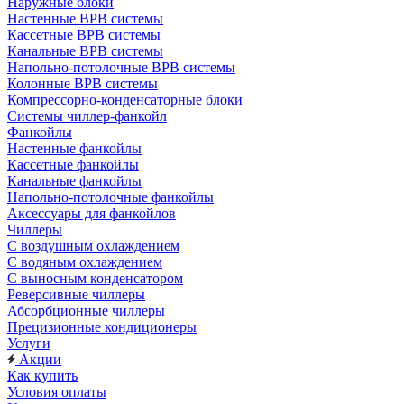
Наружные блоки
Настенные ВРВ системы
Кассетные ВРВ системы
Канальные ВРВ системы
Напольно-потолочные ВРВ системы
Колонные ВРВ системы
Компрессорно-конденсаторные блоки
Системы чиллер-фанкойл
Фанкойлы
Настенные фанкойлы
Кассетные фанкойлы
Канальные фанкойлы
Напольно-потолочные фанкойлы
Аксессуары для фанкойлов
Чиллеры
С воздушным охлаждением
С водяным охлаждением
С выносным конденсатором
Реверсивные чиллеры
Абсорбционные чиллеры
Прецизионные кондиционеры
Услуги
Акции
Как купить
Условия оплаты