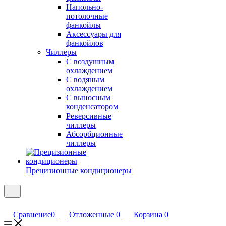
Напольно-
потолочные
фанкойлы
Аксессуары для
фанкойлов
Чиллеры
С воздушным
охлаждением
С водяным
охлаждением
С выносным
конденсатором
Реверсивные
чиллеры
Абсорбционные
чиллеры
Прецизионные кондиционеры
Сравнение
0
Отложенные
0
Корзина
0