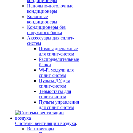
кондиционеры
Напольно-потолочные
кондиционеры
Колонные
кондиционеры
Кондиционеры без
наружного блока
Аксессуары для сплит-
систем
Помпы дренажные
для сплит-систем
Распределительные
блоки
Wi-Fi модули для
сплит-систем
Пульты ДУ для
сплит-систем
Термостаты для
сплит-систем
Пульты управления
для сплит-систем
Системы вентиляции воздуха
Вентиляторы