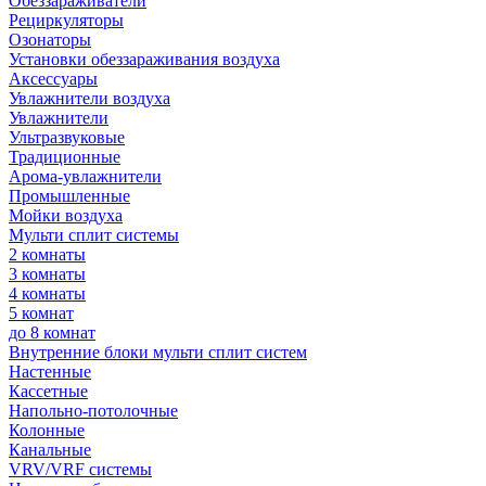
Обеззараживатели
Рециркуляторы
Озонаторы
Установки обеззараживания воздуха
Аксессуары
Увлажнители воздуха
Увлажнители
Ультразвуковые
Традиционные
Арома-увлажнители
Промышленные
Мойки воздуха
Мульти сплит системы
2 комнаты
3 комнаты
4 комнаты
5 комнат
до 8 комнат
Внутренние блоки мульти сплит систем
Настенные
Кассетные
Напольно-потолочные
Колонные
Канальные
VRV/VRF системы