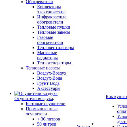
Обогреватели
Конвекторы
электрические
Инфракрасные
обогреватели
Тепловые пушки
Тепловые завесы
Газовые
обогреватели
Тепловентиляторы
Масляные
радиаторы
Теплогенераторы
Тепловые насосы
Воздух-Воздух
Воздух-Вода
Грунт-Вода
Аксессуары
Как купит
Осушители воздуха
Бытовые осушители
Усло
Промышленные
опла
осушители
Усло
< 30 литров
дост
50 литров
Услуги
Гара