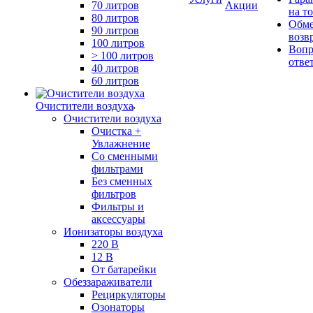
70 литров
Акции
на т
80 литров
Обме
90 литров
возв
100 литров
Вопр
> 100 литров
отве
40 литров
60 литров
Очистители воздуха
Очистители воздуха
Очистка +
Увлажнение
Cо сменными
фильтрами
Без сменных
фильтров
Фильтры и
аксессуары
Ионизаторы воздуха
220 В
12 В
От батарейки
Обеззараживатели
Рециркуляторы
Озонаторы