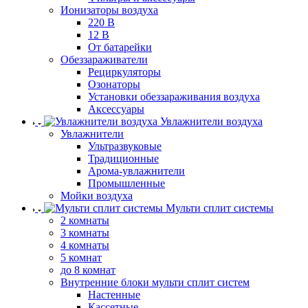
Ионизаторы воздуха
220 В
12 В
От батарейки
Обеззараживатели
Рециркуляторы
Озонаторы
Установки обеззараживания воздуха
Аксессуары
Увлажнители воздуха
Увлажнители
Ультразвуковые
Традиционные
Арома-увлажнители
Промышленные
Мойки воздуха
Мульти сплит системы
2 комнаты
3 комнаты
4 комнаты
5 комнат
до 8 комнат
Внутренние блоки мульти сплит систем
Настенные
Кассетные