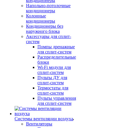
кондиционеры
Напольно-потолочные
кондиционеры
Колонные
кондиционеры
Кондиционеры без
наружного блока
Аксессуары для сплит-
систем
Помпы дренажные
для сплит-систем
Распределительные
блоки
Wi-Fi модули для
сплит-систем
Пульты ДУ для
сплит-систем
Термостаты для
сплит-систем
Пульты управления
для сплит-систем
Системы вентиляции воздуха
Вентиляторы