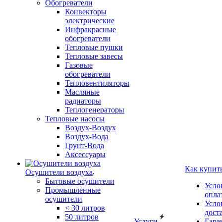
Обогреватели
Конвекторы
электрические
Инфракрасные
обогреватели
Тепловые пушки
Тепловые завесы
Газовые
обогреватели
Тепловентиляторы
Масляные
радиаторы
Теплогенераторы
Тепловые насосы
Воздух-Воздух
Воздух-Вода
Грунт-Вода
Аксессуары
Как купит
Осушители воздуха
Бытовые осушители
Усло
Промышленные
опла
осушители
Усло
< 30 литров
дост
50 литров
Услуги
Гара