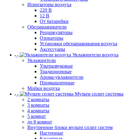
Ионизаторы воздуха
220 В
12 В
От батарейки
Обеззараживатели
Рециркуляторы
Озонаторы
Установки обеззараживания воздуха
Аксессуары
Увлажнители воздуха
Увлажнители
Ультразвуковые
Традиционные
Арома-увлажнители
Промышленные
Мойки воздуха
Мульти сплит системы
2 комнаты
3 комнаты
4 комнаты
5 комнат
до 8 комнат
Внутренние блоки мульти сплит систем
Настенные
Кассетные