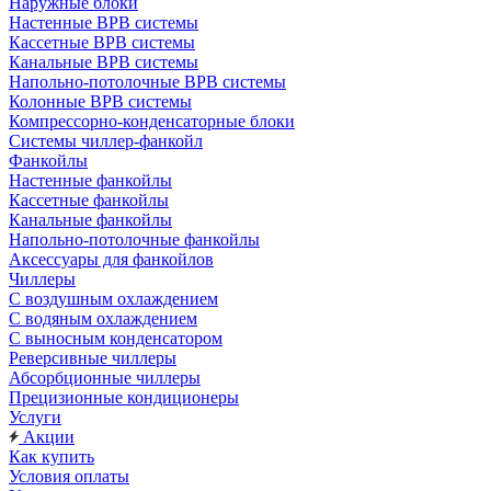
Наружные блоки
Настенные ВРВ системы
Кассетные ВРВ системы
Канальные ВРВ системы
Напольно-потолочные ВРВ системы
Колонные ВРВ системы
Компрессорно-конденсаторные блоки
Системы чиллер-фанкойл
Фанкойлы
Настенные фанкойлы
Кассетные фанкойлы
Канальные фанкойлы
Напольно-потолочные фанкойлы
Аксессуары для фанкойлов
Чиллеры
С воздушным охлаждением
С водяным охлаждением
С выносным конденсатором
Реверсивные чиллеры
Абсорбционные чиллеры
Прецизионные кондиционеры
Услуги
Акции
Как купить
Условия оплаты