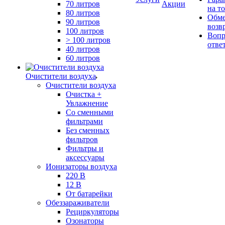
70 литров
Акции
на т
80 литров
Обме
90 литров
возв
100 литров
Вопр
> 100 литров
отве
40 литров
60 литров
Очистители воздуха
Очистители воздуха
Очистка +
Увлажнение
Cо сменными
фильтрами
Без сменных
фильтров
Фильтры и
аксессуары
Ионизаторы воздуха
220 В
12 В
От батарейки
Обеззараживатели
Рециркуляторы
Озонаторы