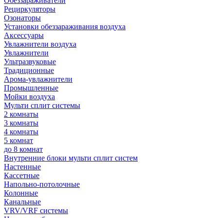
Обеззараживатели
Рециркуляторы
Озонаторы
Установки обеззараживания воздуха
Аксессуары
Увлажнители воздуха
Увлажнители
Ультразвуковые
Традиционные
Арома-увлажнители
Промышленные
Мойки воздуха
Мульти сплит системы
2 комнаты
3 комнаты
4 комнаты
5 комнат
до 8 комнат
Внутренние блоки мульти сплит систем
Настенные
Кассетные
Напольно-потолочные
Колонные
Канальные
VRV/VRF системы