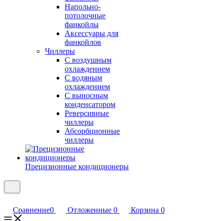
Напольно-
потолочные
фанкойлы
Аксессуары для
фанкойлов
Чиллеры
С воздушным
охлаждением
С водяным
охлаждением
С выносным
конденсатором
Реверсивные
чиллеры
Абсорбционные
чиллеры
Прецизионные кондиционеры
Сравнение
0
Отложенные
0
Корзина
0