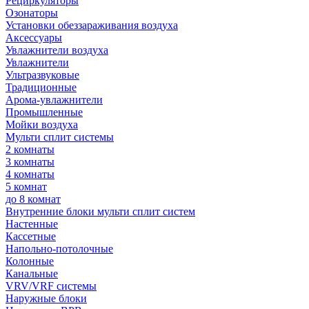
Рециркуляторы
Озонаторы
Установки обеззараживания воздуха
Аксессуары
Увлажнители воздуха
Увлажнители
Ультразвуковые
Традиционные
Арома-увлажнители
Промышленные
Мойки воздуха
Мульти сплит системы
2 комнаты
3 комнаты
4 комнаты
5 комнат
до 8 комнат
Внутренние блоки мульти сплит систем
Настенные
Кассетные
Напольно-потолочные
Колонные
Канальные
VRV/VRF системы
Наружные блоки