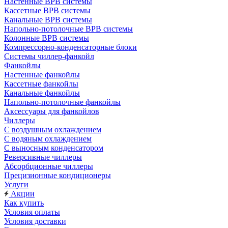
Настенные ВРВ системы
Кассетные ВРВ системы
Канальные ВРВ системы
Напольно-потолочные ВРВ системы
Колонные ВРВ системы
Компрессорно-конденсаторные блоки
Системы чиллер-фанкойл
Фанкойлы
Настенные фанкойлы
Кассетные фанкойлы
Канальные фанкойлы
Напольно-потолочные фанкойлы
Аксессуары для фанкойлов
Чиллеры
С воздушным охлаждением
С водяным охлаждением
С выносным конденсатором
Реверсивные чиллеры
Абсорбционные чиллеры
Прецизионные кондиционеры
Услуги
Акции
Как купить
Условия оплаты
Условия доставки