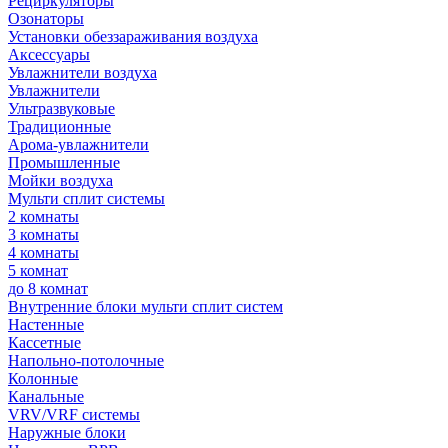
Рециркуляторы
Озонаторы
Установки обеззараживания воздуха
Аксессуары
Увлажнители воздуха
Увлажнители
Ультразвуковые
Традиционные
Арома-увлажнители
Промышленные
Мойки воздуха
Мульти сплит системы
2 комнаты
3 комнаты
4 комнаты
5 комнат
до 8 комнат
Внутренние блоки мульти сплит систем
Настенные
Кассетные
Напольно-потолочные
Колонные
Канальные
VRV/VRF системы
Наружные блоки