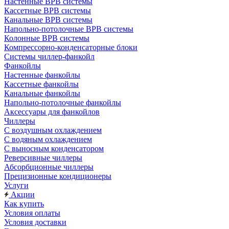
Настенные ВРВ системы
Кассетные ВРВ системы
Канальные ВРВ системы
Напольно-потолочные ВРВ системы
Колонные ВРВ системы
Компрессорно-конденсаторные блоки
Системы чиллер-фанкойл
Фанкойлы
Настенные фанкойлы
Кассетные фанкойлы
Канальные фанкойлы
Напольно-потолочные фанкойлы
Аксессуары для фанкойлов
Чиллеры
С воздушным охлаждением
С водяным охлаждением
С выносным конденсатором
Реверсивные чиллеры
Абсорбционные чиллеры
Прецизионные кондиционеры
Услуги
Акции
Как купить
Условия оплаты
Условия доставки