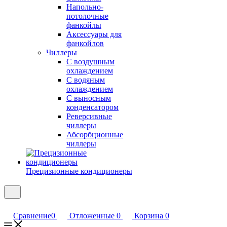
Напольно-
потолочные
фанкойлы
Аксессуары для
фанкойлов
Чиллеры
С воздушным
охлаждением
С водяным
охлаждением
С выносным
конденсатором
Реверсивные
чиллеры
Абсорбционные
чиллеры
Прецизионные кондиционеры
Сравнение
0
Отложенные
0
Корзина
0