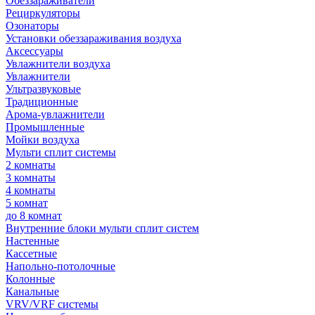
Обеззараживатели
Рециркуляторы
Озонаторы
Установки обеззараживания воздуха
Аксессуары
Увлажнители воздуха
Увлажнители
Ультразвуковые
Традиционные
Арома-увлажнители
Промышленные
Мойки воздуха
Мульти сплит системы
2 комнаты
3 комнаты
4 комнаты
5 комнат
до 8 комнат
Внутренние блоки мульти сплит систем
Настенные
Кассетные
Напольно-потолочные
Колонные
Канальные
VRV/VRF системы