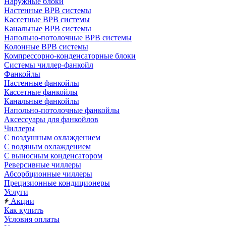
Наружные блоки
Настенные ВРВ системы
Кассетные ВРВ системы
Канальные ВРВ системы
Напольно-потолочные ВРВ системы
Колонные ВРВ системы
Компрессорно-конденсаторные блоки
Системы чиллер-фанкойл
Фанкойлы
Настенные фанкойлы
Кассетные фанкойлы
Канальные фанкойлы
Напольно-потолочные фанкойлы
Аксессуары для фанкойлов
Чиллеры
С воздушным охлаждением
С водяным охлаждением
С выносным конденсатором
Реверсивные чиллеры
Абсорбционные чиллеры
Прецизионные кондиционеры
Услуги
Акции
Как купить
Условия оплаты