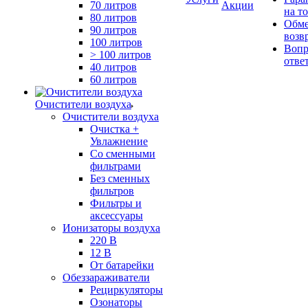
70 литров
Акции
на т
80 литров
Обме
90 литров
возв
100 литров
Вопр
> 100 литров
отве
40 литров
60 литров
Очистители воздуха
Очистители воздуха
Очистка +
Увлажнение
Cо сменными
фильтрами
Без сменных
фильтров
Фильтры и
аксессуары
Ионизаторы воздуха
220 В
12 В
От батарейки
Обеззараживатели
Рециркуляторы
Озонаторы