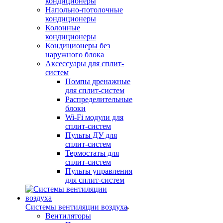
кондиционеры
Напольно-потолочные
кондиционеры
Колонные
кондиционеры
Кондиционеры без
наружного блока
Аксессуары для сплит-
систем
Помпы дренажные
для сплит-систем
Распределительные
блоки
Wi-Fi модули для
сплит-систем
Пульты ДУ для
сплит-систем
Термостаты для
сплит-систем
Пульты управления
для сплит-систем
Системы вентиляции воздуха
Вентиляторы