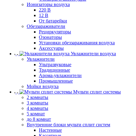
Ионизаторы воздуха
220 В
12 В
От батарейки
Обеззараживатели
Рециркуляторы
Озонаторы
Установки обеззараживания воздуха
Аксессуары
Увлажнители воздуха
Увлажнители
Ультразвуковые
Традиционные
Арома-увлажнители
Промышленные
Мойки воздуха
Мульти сплит системы
2 комнаты
3 комнаты
4 комнаты
5 комнат
до 8 комнат
Внутренние блоки мульти сплит систем
Настенные
Кассетные