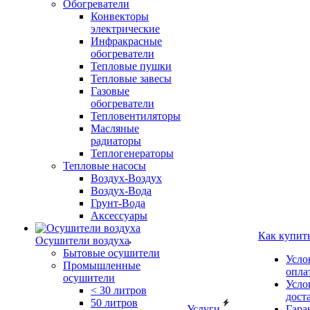
Обогреватели
Конвекторы
электрические
Инфракрасные
обогреватели
Тепловые пушки
Тепловые завесы
Газовые
обогреватели
Тепловентиляторы
Масляные
радиаторы
Теплогенераторы
Тепловые насосы
Воздух-Воздух
Воздух-Вода
Грунт-Вода
Аксессуары
Как купит
Осушители воздуха
Бытовые осушители
Усло
Промышленные
опла
осушители
Усло
< 30 литров
дост
50 литров
Услуги
Гара