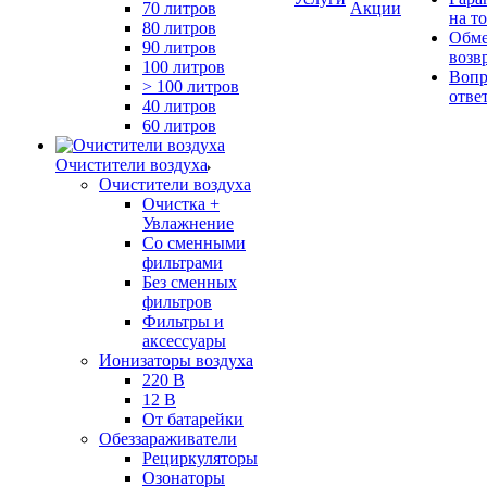
70 литров
Акции
на т
80 литров
Обме
90 литров
возв
100 литров
Вопр
> 100 литров
отве
40 литров
60 литров
Очистители воздуха
Очистители воздуха
Очистка +
Увлажнение
Cо сменными
фильтрами
Без сменных
фильтров
Фильтры и
аксессуары
Ионизаторы воздуха
220 В
12 В
От батарейки
Обеззараживатели
Рециркуляторы
Озонаторы