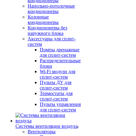
кондиционеры
Напольно-потолочные
кондиционеры
Колонные
кондиционеры
Кондиционеры без
наружного блока
Аксессуары для сплит-
систем
Помпы дренажные
для сплит-систем
Распределительные
блоки
Wi-Fi модули для
сплит-систем
Пульты ДУ для
сплит-систем
Термостаты для
сплит-систем
Пульты управления
для сплит-систем
Системы вентиляции воздуха
Вентиляторы