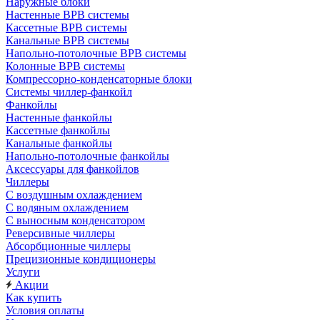
Наружные блоки
Настенные ВРВ системы
Кассетные ВРВ системы
Канальные ВРВ системы
Напольно-потолочные ВРВ системы
Колонные ВРВ системы
Компрессорно-конденсаторные блоки
Системы чиллер-фанкойл
Фанкойлы
Настенные фанкойлы
Кассетные фанкойлы
Канальные фанкойлы
Напольно-потолочные фанкойлы
Аксессуары для фанкойлов
Чиллеры
С воздушным охлаждением
С водяным охлаждением
С выносным конденсатором
Реверсивные чиллеры
Абсорбционные чиллеры
Прецизионные кондиционеры
Услуги
Акции
Как купить
Условия оплаты