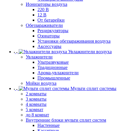
Ионизаторы воздуха
220 В
12 В
От батарейки
Обеззараживатели
Рециркуляторы
Озонаторы
Установки обеззараживания воздуха
Аксессуары
Увлажнители воздуха
Увлажнители
Ультразвуковые
Традиционные
Арома-увлажнители
Промышленные
Мойки воздуха
Мульти сплит системы
2 комнаты
3 комнаты
4 комнаты
5 комнат
до 8 комнат
Внутренние блоки мульти сплит систем
Настенные
Кассетные