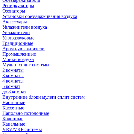
Обеззараживатели
Рециркуляторы
Озонаторы
Установки обеззараживания воздуха
Аксессуары
Увлажнители воздуха
Увлажнители
Ультразвуковые
Традиционные
Арома-увлажнители
Промышленные
Мойки воздуха
Мульти сплит системы
2 комнаты
3 комнаты
4 комнаты
5 комнат
до 8 комнат
Внутренние блоки мульти сплит систем
Настенные
Кассетные
Напольно-потолочные
Колонные
Канальные
VRV/VRF системы