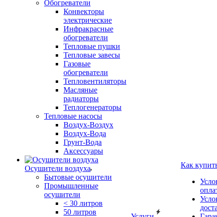
Обогреватели
Конвекторы
электрические
Инфракрасные
обогреватели
Тепловые пушки
Тепловые завесы
Газовые
обогреватели
Тепловентиляторы
Масляные
радиаторы
Теплогенераторы
Тепловые насосы
Воздух-Воздух
Воздух-Вода
Грунт-Вода
Аксессуары
Как купит
Осушители воздуха
Бытовые осушители
Усло
Промышленные
опла
осушители
Усло
< 30 литров
дост
50 литров
Услуги
Гара