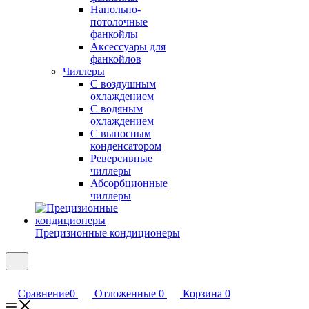
Напольно-
потолочные
фанкойлы
Аксессуары для
фанкойлов
Чиллеры
С воздушным
охлаждением
С водяным
охлаждением
С выносным
конденсатором
Реверсивные
чиллеры
Абсорбционные
чиллеры
Прецизионные кондиционеры
Сравнение
0
Отложенные
0
Корзина
0