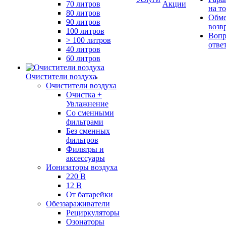
70 литров
Акции
на т
80 литров
Обме
90 литров
возв
100 литров
Вопр
> 100 литров
отве
40 литров
60 литров
Очистители воздуха
Очистители воздуха
Очистка +
Увлажнение
Cо сменными
фильтрами
Без сменных
фильтров
Фильтры и
аксессуары
Ионизаторы воздуха
220 В
12 В
От батарейки
Обеззараживатели
Рециркуляторы
Озонаторы