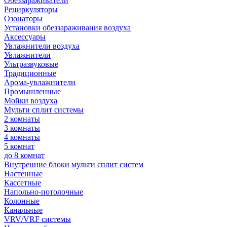
Обеззараживатели
Рециркуляторы
Озонаторы
Установки обеззараживания воздуха
Аксессуары
Увлажнители воздуха
Увлажнители
Ультразвуковые
Традиционные
Арома-увлажнители
Промышленные
Мойки воздуха
Мульти сплит системы
2 комнаты
3 комнаты
4 комнаты
5 комнат
до 8 комнат
Внутренние блоки мульти сплит систем
Настенные
Кассетные
Напольно-потолочные
Колонные
Канальные
VRV/VRF системы