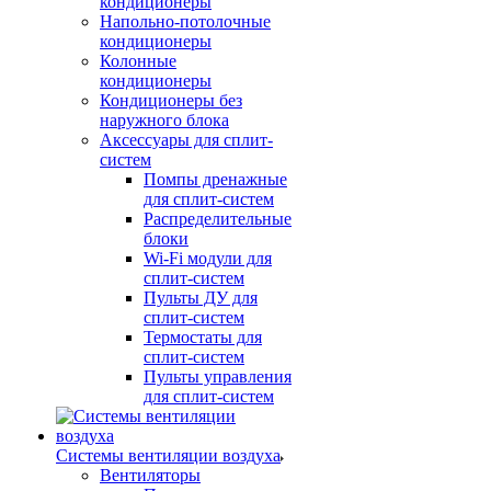
кондиционеры
Напольно-потолочные
кондиционеры
Колонные
кондиционеры
Кондиционеры без
наружного блока
Аксессуары для сплит-
систем
Помпы дренажные
для сплит-систем
Распределительные
блоки
Wi-Fi модули для
сплит-систем
Пульты ДУ для
сплит-систем
Термостаты для
сплит-систем
Пульты управления
для сплит-систем
Системы вентиляции воздуха
Вентиляторы