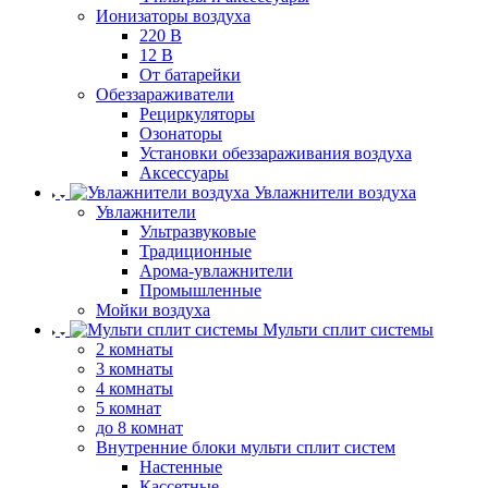
Ионизаторы воздуха
220 В
12 В
От батарейки
Обеззараживатели
Рециркуляторы
Озонаторы
Установки обеззараживания воздуха
Аксессуары
Увлажнители воздуха
Увлажнители
Ультразвуковые
Традиционные
Арома-увлажнители
Промышленные
Мойки воздуха
Мульти сплит системы
2 комнаты
3 комнаты
4 комнаты
5 комнат
до 8 комнат
Внутренние блоки мульти сплит систем
Настенные
Кассетные