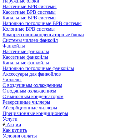
Наружные блоки
Настенные ВРВ системы
Кассетные ВРВ системы
Канальные ВРВ системы
Напольно-потолочные ВРВ системы
Колонные ВРВ системы
Компрессорно-конденсаторные блоки
Системы чиллер-фанкойл
Фанкойлы
Настенные фанкойлы
Кассетные фанкойлы
Канальные фанкойлы
Напольно-потолочные фанкойлы
Аксессуары для фанкойлов
Чиллеры
С воздушным охлаждением
С водяным охлаждением
С выносным конденсатором
Реверсивные чиллеры
Абсорбционные чиллеры
Прецизионные кондиционеры
Услуги
Акции
Как купить
Условия оплаты