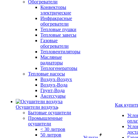
Обогреватели
Конвекторы
электрические
Инфракрасные
обогреватели
Тепловые пушки
Тепловые завесы
Газовые
обогреватели
Тепловентиляторы
Масляные
радиаторы
Теплогенераторы
Тепловые насосы
Воздух-Воздух
Воздух-Вода
Грунт-Вода
Аксессуары
Как купит
Осушители воздуха
Бытовые осушители
Усло
Промышленные
опла
осушители
Усло
< 30 литров
дост
50 литров
Услуги
Гара