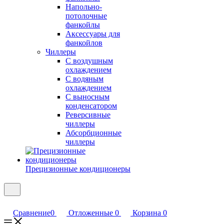
Напольно-
потолочные
фанкойлы
Аксессуары для
фанкойлов
Чиллеры
С воздушным
охлаждением
С водяным
охлаждением
С выносным
конденсатором
Реверсивные
чиллеры
Абсорбционные
чиллеры
Прецизионные кондиционеры
Сравнение
0
Отложенные
0
Корзина
0