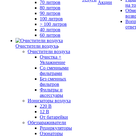
70 литров
Акции
на т
80 литров
Обме
90 литров
возв
100 литров
Вопр
> 100 литров
отве
40 литров
60 литров
Очистители воздуха
Очистители воздуха
Очистка +
Увлажнение
Cо сменными
фильтрами
Без сменных
фильтров
Фильтры и
аксессуары
Ионизаторы воздуха
220 В
12 В
От батарейки
Обеззараживатели
Рециркуляторы
Озонаторы