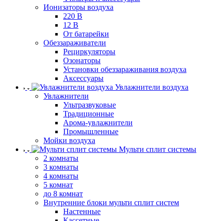
Ионизаторы воздуха
220 В
12 В
От батарейки
Обеззараживатели
Рециркуляторы
Озонаторы
Установки обеззараживания воздуха
Аксессуары
Увлажнители воздуха
Увлажнители
Ультразвуковые
Традиционные
Арома-увлажнители
Промышленные
Мойки воздуха
Мульти сплит системы
2 комнаты
3 комнаты
4 комнаты
5 комнат
до 8 комнат
Внутренние блоки мульти сплит систем
Настенные
Кассетные