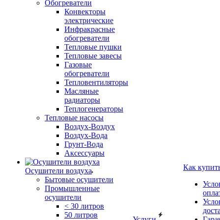
Обогреватели
Конвекторы
электрические
Инфракрасные
обогреватели
Тепловые пушки
Тепловые завесы
Газовые
обогреватели
Тепловентиляторы
Масляные
радиаторы
Теплогенераторы
Тепловые насосы
Воздух-Воздух
Воздух-Вода
Грунт-Вода
Аксессуары
Как купит
Осушители воздуха
Бытовые осушители
Усло
Промышленные
опла
осушители
Усло
< 30 литров
дост
50 литров
Услуги
Гара