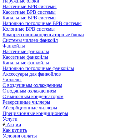
Наружные блоки
Настенные ВРВ системы
Кассетные ВРВ системы
Канальные ВРВ системы
Напольно-потолочные ВРВ системы
Колонные ВРВ системы
Компрессорно-конденсаторные блоки
Системы чиллер-фанкойл
Фанкойлы
Настенные фанкойлы
Кассетные фанкойлы
Канальные фанкойлы
Напольно-потолочные фанкойлы
Аксессуары для фанкойлов
Чиллеры
С воздушным охлаждением
С водяным охлаждением
С выносным конденсатором
Реверсивные чиллеры
Абсорбционные чиллеры
Прецизионные кондиционеры
Услуги
Акции
Как купить
Условия оплаты