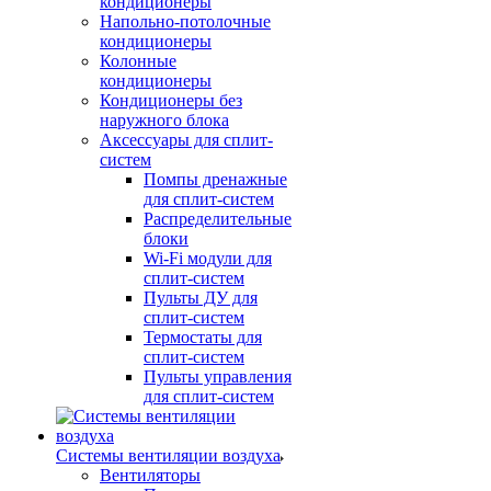
кондиционеры
Напольно-потолочные
кондиционеры
Колонные
кондиционеры
Кондиционеры без
наружного блока
Аксессуары для сплит-
систем
Помпы дренажные
для сплит-систем
Распределительные
блоки
Wi-Fi модули для
сплит-систем
Пульты ДУ для
сплит-систем
Термостаты для
сплит-систем
Пульты управления
для сплит-систем
Системы вентиляции воздуха
Вентиляторы