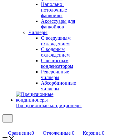
Напольно-
потолочные
фанкойлы
Аксессуары для
фанкойлов
Чиллеры
С воздушным
охлаждением
С водяным
охлаждением
С выносным
конденсатором
Реверсивные
чиллеры
Абсорбционные
чиллеры
Прецизионные кондиционеры
Сравнение
0
Отложенные
0
Корзина
0