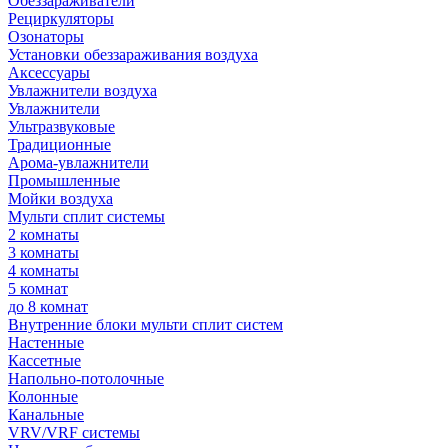
Обеззараживатели
Рециркуляторы
Озонаторы
Установки обеззараживания воздуха
Аксессуары
Увлажнители воздуха
Увлажнители
Ультразвуковые
Традиционные
Арома-увлажнители
Промышленные
Мойки воздуха
Мульти сплит системы
2 комнаты
3 комнаты
4 комнаты
5 комнат
до 8 комнат
Внутренние блоки мульти сплит систем
Настенные
Кассетные
Напольно-потолочные
Колонные
Канальные
VRV/VRF системы