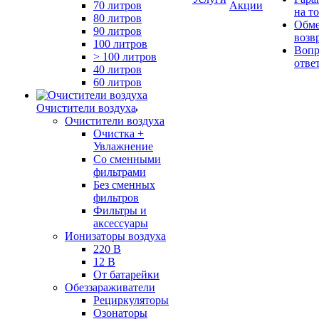
70 литров
Акции
на т
80 литров
Обме
90 литров
возв
100 литров
Вопр
> 100 литров
отве
40 литров
60 литров
Очистители воздуха
Очистители воздуха
Очистка +
Увлажнение
Cо сменными
фильтрами
Без сменных
фильтров
Фильтры и
аксессуары
Ионизаторы воздуха
220 В
12 В
От батарейки
Обеззараживатели
Рециркуляторы
Озонаторы