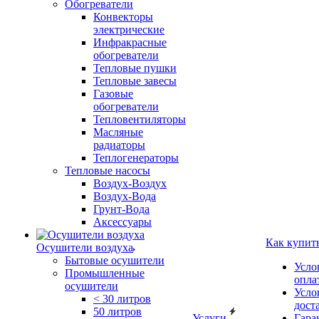
Обогреватели
Конвекторы
электрические
Инфракрасные
обогреватели
Тепловые пушки
Тепловые завесы
Газовые
обогреватели
Тепловентиляторы
Масляные
радиаторы
Теплогенераторы
Тепловые насосы
Воздух-Воздух
Воздух-Вода
Грунт-Вода
Аксессуары
Как купит
Осушители воздуха
Бытовые осушители
Усло
Промышленные
опла
осушители
Усло
< 30 литров
дост
50 литров
Услуги
Гара