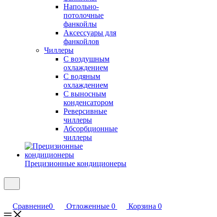
Напольно-
потолочные
фанкойлы
Аксессуары для
фанкойлов
Чиллеры
С воздушным
охлаждением
С водяным
охлаждением
С выносным
конденсатором
Реверсивные
чиллеры
Абсорбционные
чиллеры
Прецизионные кондиционеры
Сравнение
0
Отложенные
0
Корзина
0