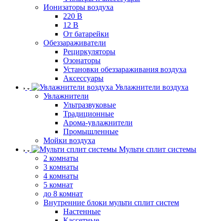
Ионизаторы воздуха
220 В
12 В
От батарейки
Обеззараживатели
Рециркуляторы
Озонаторы
Установки обеззараживания воздуха
Аксессуары
Увлажнители воздуха
Увлажнители
Ультразвуковые
Традиционные
Арома-увлажнители
Промышленные
Мойки воздуха
Мульти сплит системы
2 комнаты
3 комнаты
4 комнаты
5 комнат
до 8 комнат
Внутренние блоки мульти сплит систем
Настенные
Кассетные