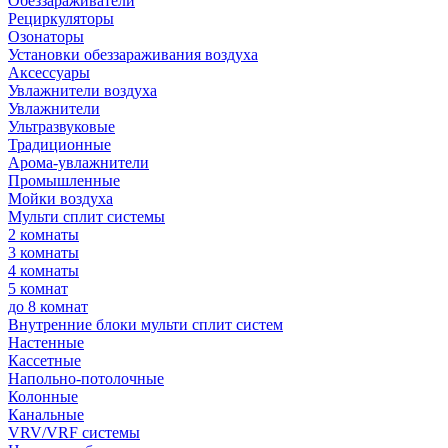
Обеззараживатели
Рециркуляторы
Озонаторы
Установки обеззараживания воздуха
Аксессуары
Увлажнители воздуха
Увлажнители
Ультразвуковые
Традиционные
Арома-увлажнители
Промышленные
Мойки воздуха
Мульти сплит системы
2 комнаты
3 комнаты
4 комнаты
5 комнат
до 8 комнат
Внутренние блоки мульти сплит систем
Настенные
Кассетные
Напольно-потолочные
Колонные
Канальные
VRV/VRF системы