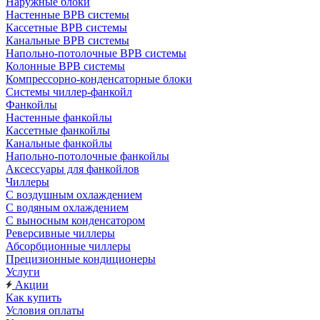
Наружные блоки
Настенные ВРВ системы
Кассетные ВРВ системы
Канальные ВРВ системы
Напольно-потолочные ВРВ системы
Колонные ВРВ системы
Компрессорно-конденсаторные блоки
Системы чиллер-фанкойл
Фанкойлы
Настенные фанкойлы
Кассетные фанкойлы
Канальные фанкойлы
Напольно-потолочные фанкойлы
Аксессуары для фанкойлов
Чиллеры
С воздушным охлаждением
С водяным охлаждением
С выносным конденсатором
Реверсивные чиллеры
Абсорбционные чиллеры
Прецизионные кондиционеры
Услуги
Акции
Как купить
Условия оплаты