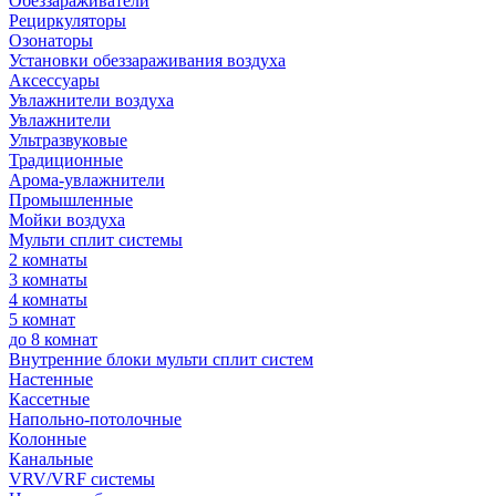
Обеззараживатели
Рециркуляторы
Озонаторы
Установки обеззараживания воздуха
Аксессуары
Увлажнители воздуха
Увлажнители
Ультразвуковые
Традиционные
Арома-увлажнители
Промышленные
Мойки воздуха
Мульти сплит системы
2 комнаты
3 комнаты
4 комнаты
5 комнат
до 8 комнат
Внутренние блоки мульти сплит систем
Настенные
Кассетные
Напольно-потолочные
Колонные
Канальные
VRV/VRF системы