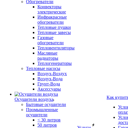
Обогреватели
Конвекторы
электрические
Инфракрасные
обогреватели
Тепловые пушки
Тепловые завесы
Газовые
обогреватели
Тепловентиляторы
Масляные
радиаторы
Теплогенераторы
Тепловые насосы
Воздух-Воздух
Воздух-Вода
Грунт-Вода
Аксессуары
Как купит
Осушители воздуха
Бытовые осушители
Усло
Промышленные
опла
осушители
Усло
< 30 литров
дост
50 литров
Услуги
Гара