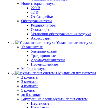
Ионизаторы воздуха
220 В
12 В
От батарейки
Обеззараживатели
Рециркуляторы
Озонаторы
Установки обеззараживания воздуха
Аксессуары
Увлажнители воздуха
Увлажнители
Ультразвуковые
Традиционные
Арома-увлажнители
Промышленные
Мойки воздуха
Мульти сплит системы
2 комнаты
3 комнаты
4 комнаты
5 комнат
до 8 комнат
Внутренние блоки мульти сплит систем
Настенные
Кассетные