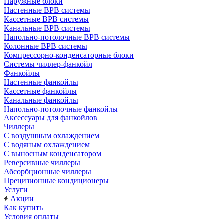
Наружные блоки
Настенные ВРВ системы
Кассетные ВРВ системы
Канальные ВРВ системы
Напольно-потолочные ВРВ системы
Колонные ВРВ системы
Компрессорно-конденсаторные блоки
Системы чиллер-фанкойл
Фанкойлы
Настенные фанкойлы
Кассетные фанкойлы
Канальные фанкойлы
Напольно-потолочные фанкойлы
Аксессуары для фанкойлов
Чиллеры
С воздушным охлаждением
С водяным охлаждением
С выносным конденсатором
Реверсивные чиллеры
Абсорбционные чиллеры
Прецизионные кондиционеры
Услуги
Акции
Как купить
Условия оплаты