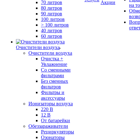
70 литров
Акции
на т
80 литров
Обме
90 литров
возв
100 литров
Вопр
> 100 литров
отве
40 литров
60 литров
Очистители воздуха
Очистители воздуха
Очистка +
Увлажнение
Cо сменными
фильтрами
Без сменных
фильтров
Фильтры и
аксессуары
Ионизаторы воздуха
220 В
12 В
От батарейки
Обеззараживатели
Рециркуляторы
Озонаторы