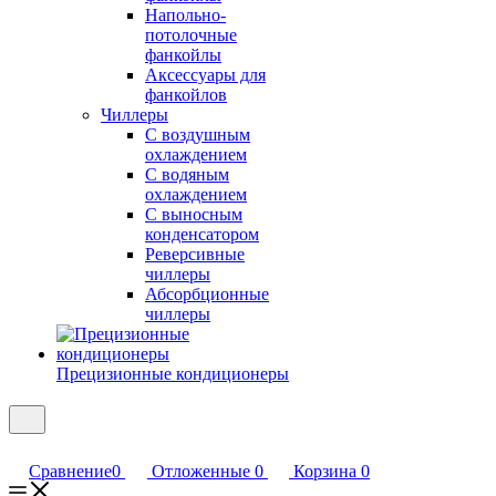
Напольно-
потолочные
фанкойлы
Аксессуары для
фанкойлов
Чиллеры
С воздушным
охлаждением
С водяным
охлаждением
С выносным
конденсатором
Реверсивные
чиллеры
Абсорбционные
чиллеры
Прецизионные кондиционеры
Сравнение
0
Отложенные
0
Корзина
0