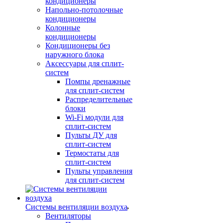
кондиционеры
Напольно-потолочные
кондиционеры
Колонные
кондиционеры
Кондиционеры без
наружного блока
Аксессуары для сплит-
систем
Помпы дренажные
для сплит-систем
Распределительные
блоки
Wi-Fi модули для
сплит-систем
Пульты ДУ для
сплит-систем
Термостаты для
сплит-систем
Пульты управления
для сплит-систем
Системы вентиляции воздуха
Вентиляторы