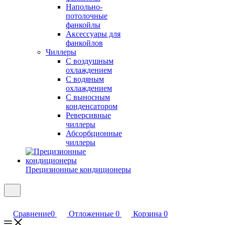
Напольно-
потолочные
фанкойлы
Аксессуары для
фанкойлов
Чиллеры
С воздушным
охлаждением
С водяным
охлаждением
С выносным
конденсатором
Реверсивные
чиллеры
Абсорбционные
чиллеры
Прецизионные кондиционеры
Сравнение
0
Отложенные
0
Корзина
0