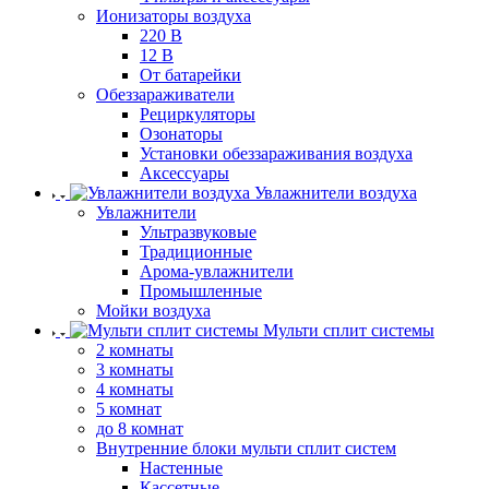
Ионизаторы воздуха
220 В
12 В
От батарейки
Обеззараживатели
Рециркуляторы
Озонаторы
Установки обеззараживания воздуха
Аксессуары
Увлажнители воздуха
Увлажнители
Ультразвуковые
Традиционные
Арома-увлажнители
Промышленные
Мойки воздуха
Мульти сплит системы
2 комнаты
3 комнаты
4 комнаты
5 комнат
до 8 комнат
Внутренние блоки мульти сплит систем
Настенные
Кассетные