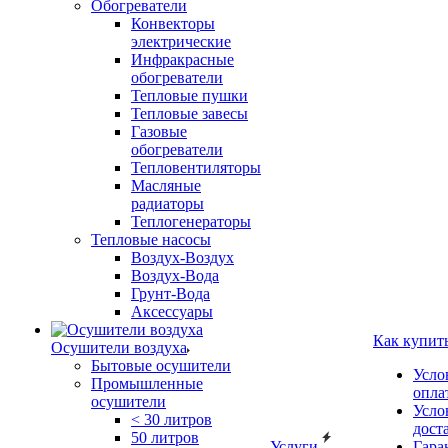
Обогреватели
Конвекторы
электрические
Инфракрасные
обогреватели
Тепловые пушки
Тепловые завесы
Газовые
обогреватели
Тепловентиляторы
Масляные
радиаторы
Теплогенераторы
Тепловые насосы
Воздух-Воздух
Воздух-Вода
Грунт-Вода
Аксессуары
Как купит
Осушители воздуха
Бытовые осушители
Усло
Промышленные
опла
осушители
Усло
< 30 литров
дост
50 литров
Услуги
Гара