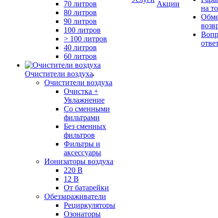
70 литров
Акции
на т
80 литров
Обме
90 литров
возв
100 литров
Вопр
> 100 литров
отве
40 литров
60 литров
Очистители воздуха
Очистители воздуха
Очистка +
Увлажнение
Cо сменными
фильтрами
Без сменных
фильтров
Фильтры и
аксессуары
Ионизаторы воздуха
220 В
12 В
От батарейки
Обеззараживатели
Рециркуляторы
Озонаторы