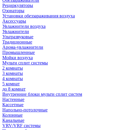
Обеззараживатели
Рециркуляторы
Озонаторы
Установки обеззараживания воздуха
Аксессуары
Увлажнители воздуха
Увлажнители
Ультразвуковые
Традиционные
Арома-увлажнители
Промышленные
Мойки воздуха
Мульти сплит системы
2 комнаты
3 комнаты
4 комнаты
5 комнат
до 8 комнат
Внутренние блоки мульти сплит систем
Настенные
Кассетные
Напольно-потолочные
Колонные
Канальные
VRV/VRF системы