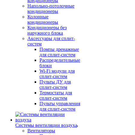
кондиционеры
Напольно-потолочные
кондиционеры
Колонные
кондиционеры
Кондиционеры без
наружного блока
Аксессуары для сплит-
систем
Помпы дренажные
для сплит-систем
Распределительные
блоки
Wi-Fi модули для
сплит-систем
Пульты ДУ для
сплит-систем
Термостаты для
сплит-систем
Пульты управления
для сплит-систем
Системы вентиляции воздуха
Вентиляторы