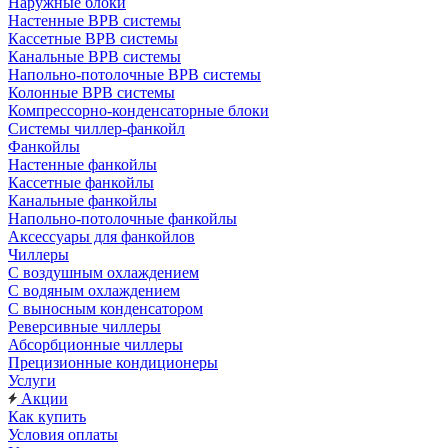
Наружные блоки
Настенные ВРВ системы
Кассетные ВРВ системы
Канальные ВРВ системы
Напольно-потолочные ВРВ системы
Колонные ВРВ системы
Компрессорно-конденсаторные блоки
Системы чиллер-фанкойл
Фанкойлы
Настенные фанкойлы
Кассетные фанкойлы
Канальные фанкойлы
Напольно-потолочные фанкойлы
Аксессуары для фанкойлов
Чиллеры
С воздушным охлаждением
С водяным охлаждением
С выносным конденсатором
Реверсивные чиллеры
Абсорбционные чиллеры
Прецизионные кондиционеры
Услуги
Акции
Как купить
Условия оплаты