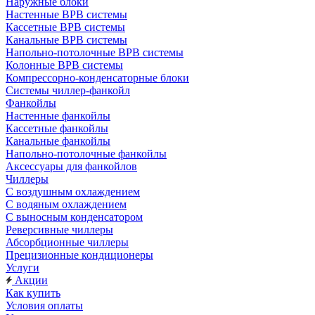
Наружные блоки
Настенные ВРВ системы
Кассетные ВРВ системы
Канальные ВРВ системы
Напольно-потолочные ВРВ системы
Колонные ВРВ системы
Компрессорно-конденсаторные блоки
Системы чиллер-фанкойл
Фанкойлы
Настенные фанкойлы
Кассетные фанкойлы
Канальные фанкойлы
Напольно-потолочные фанкойлы
Аксессуары для фанкойлов
Чиллеры
С воздушным охлаждением
С водяным охлаждением
С выносным конденсатором
Реверсивные чиллеры
Абсорбционные чиллеры
Прецизионные кондиционеры
Услуги
Акции
Как купить
Условия оплаты