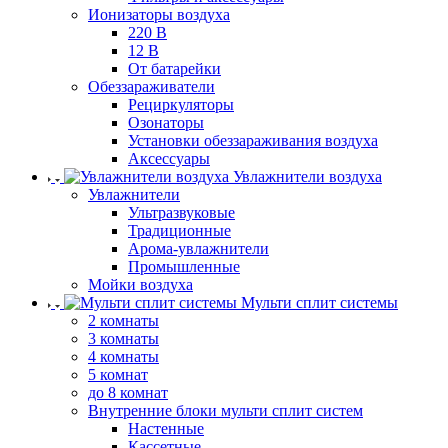
Ионизаторы воздуха
220 В
12 В
От батарейки
Обеззараживатели
Рециркуляторы
Озонаторы
Установки обеззараживания воздуха
Аксессуары
Увлажнители воздуха
Увлажнители
Ультразвуковые
Традиционные
Арома-увлажнители
Промышленные
Мойки воздуха
Мульти сплит системы
2 комнаты
3 комнаты
4 комнаты
5 комнат
до 8 комнат
Внутренние блоки мульти сплит систем
Настенные
Кассетные