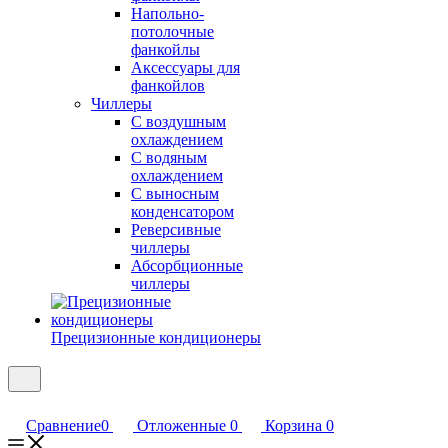
Напольно-
потолочные
фанкойлы
Аксессуары для
фанкойлов
Чиллеры
С воздушным
охлаждением
С водяным
охлаждением
С выносным
конденсатором
Реверсивные
чиллеры
Абсорбционные
чиллеры
Прецизионные кондиционеры
Сравнение
0
Отложенные
0
Корзина
0