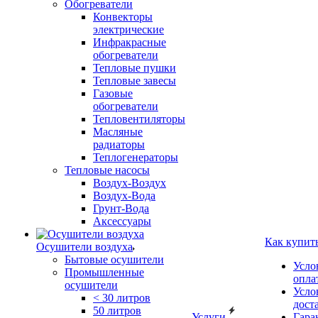
Обогреватели
Конвекторы
электрические
Инфракрасные
обогреватели
Тепловые пушки
Тепловые завесы
Газовые
обогреватели
Тепловентиляторы
Масляные
радиаторы
Теплогенераторы
Тепловые насосы
Воздух-Воздух
Воздух-Вода
Грунт-Вода
Аксессуары
Как купит
Осушители воздуха
Бытовые осушители
Усло
Промышленные
опла
осушители
Усло
< 30 литров
дост
50 литров
Услуги
Гара