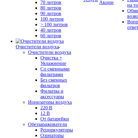
70 литров
Акции
на т
80 литров
Обме
90 литров
возв
100 литров
Вопр
> 100 литров
отве
40 литров
60 литров
Очистители воздуха
Очистители воздуха
Очистка +
Увлажнение
Cо сменными
фильтрами
Без сменных
фильтров
Фильтры и
аксессуары
Ионизаторы воздуха
220 В
12 В
От батарейки
Обеззараживатели
Рециркуляторы
Озонаторы