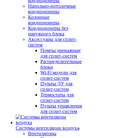
кондиционеры
Напольно-потолочные
кондиционеры
Колонные
кондиционеры
Кондиционеры без
наружного блока
Аксессуары для сплит-
систем
Помпы дренажные
для сплит-систем
Распределительные
блоки
Wi-Fi модули для
сплит-систем
Пульты ДУ для
сплит-систем
Термостаты для
сплит-систем
Пульты управления
для сплит-систем
Системы вентиляции воздуха
Вентиляторы