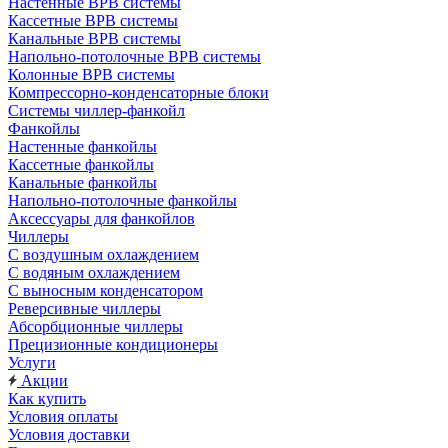
Настенные ВРВ системы
Кассетные ВРВ системы
Канальные ВРВ системы
Напольно-потолочные ВРВ системы
Колонные ВРВ системы
Компрессорно-конденсаторные блоки
Системы чиллер-фанкойл
Фанкойлы
Настенные фанкойлы
Кассетные фанкойлы
Канальные фанкойлы
Напольно-потолочные фанкойлы
Аксессуары для фанкойлов
Чиллеры
С воздушным охлаждением
С водяным охлаждением
С выносным конденсатором
Реверсивные чиллеры
Абсорбционные чиллеры
Прецизионные кондиционеры
Услуги
Акции
Как купить
Условия оплаты
Условия доставки