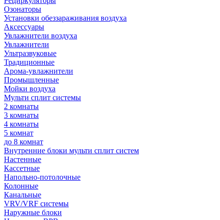
Рециркуляторы
Озонаторы
Установки обеззараживания воздуха
Аксессуары
Увлажнители воздуха
Увлажнители
Ультразвуковые
Традиционные
Арома-увлажнители
Промышленные
Мойки воздуха
Мульти сплит системы
2 комнаты
3 комнаты
4 комнаты
5 комнат
до 8 комнат
Внутренние блоки мульти сплит систем
Настенные
Кассетные
Напольно-потолочные
Колонные
Канальные
VRV/VRF системы
Наружные блоки