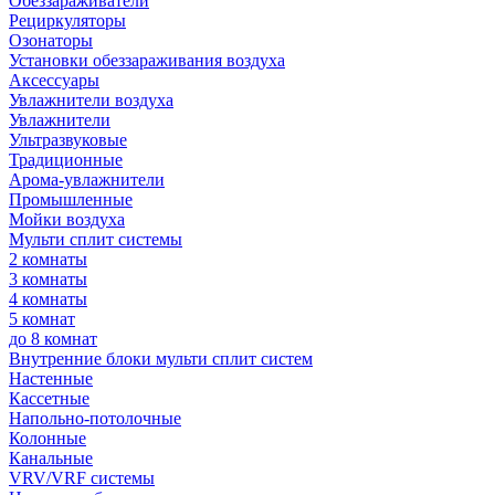
Обеззараживатели
Рециркуляторы
Озонаторы
Установки обеззараживания воздуха
Аксессуары
Увлажнители воздуха
Увлажнители
Ультразвуковые
Традиционные
Арома-увлажнители
Промышленные
Мойки воздуха
Мульти сплит системы
2 комнаты
3 комнаты
4 комнаты
5 комнат
до 8 комнат
Внутренние блоки мульти сплит систем
Настенные
Кассетные
Напольно-потолочные
Колонные
Канальные
VRV/VRF системы