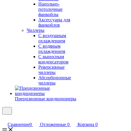
Напольно-
потолочные
фанкойлы
Аксессуары для
фанкойлов
Чиллеры
С воздушным
охлаждением
С водяным
охлаждением
С выносным
конденсатором
Реверсивные
чиллеры
Абсорбционные
чиллеры
Прецизионные кондиционеры
Сравнение
0
Отложенные
0
Корзина
0