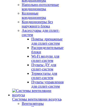
кондиционеры
Напольно-потолочные
кондиционеры
Колонные
кондиционеры
Кондиционеры без
наружного блока
Аксессуары для сплит-
систем
Помпы дренажные
для сплит-систем
Распределительные
блоки
Wi-Fi модули для
сплит-систем
Пульты ДУ для
сплит-систем
Термостаты для
сплит-систем
Пульты управления
для сплит-систем
Системы вентиляции воздуха
Вентиляторы