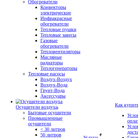
Обогреватели
Конвекторы
электрические
Инфракрасные
обогреватели
Тепловые пушки
Тепловые завесы
Газовые
обогреватели
Тепловентиляторы
Масляные
радиаторы
Теплогенераторы
Тепловые насосы
Воздух-Воздух
Воздух-Вода
Грунт-Вода
Аксессуары
Как купит
Осушители воздуха
Бытовые осушители
Усло
Промышленные
опла
осушители
Усло
< 30 литров
дост
50 литров
Услуги
Гара