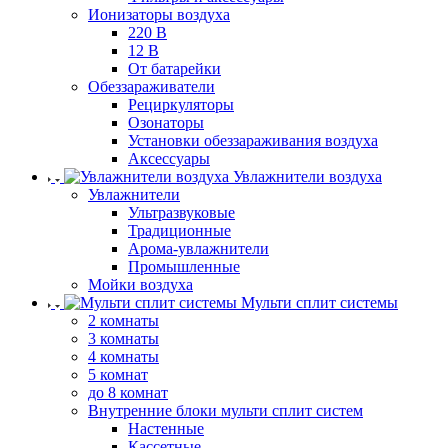
Ионизаторы воздуха
220 В
12 В
От батарейки
Обеззараживатели
Рециркуляторы
Озонаторы
Установки обеззараживания воздуха
Аксессуары
Увлажнители воздуха
Увлажнители
Ультразвуковые
Традиционные
Арома-увлажнители
Промышленные
Мойки воздуха
Мульти сплит системы
2 комнаты
3 комнаты
4 комнаты
5 комнат
до 8 комнат
Внутренние блоки мульти сплит систем
Настенные
Кассетные