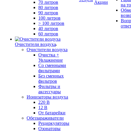
70 литров
Акции
на т
80 литров
Обме
90 литров
возв
100 литров
Вопр
> 100 литров
отве
40 литров
60 литров
Очистители воздуха
Очистители воздуха
Очистка +
Увлажнение
Cо сменными
фильтрами
Без сменных
фильтров
Фильтры и
аксессуары
Ионизаторы воздуха
220 В
12 В
От батарейки
Обеззараживатели
Рециркуляторы
Озонаторы