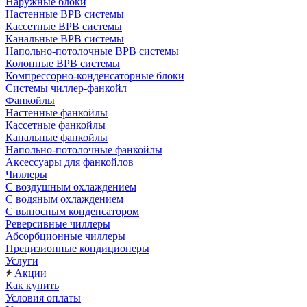
Наружные блоки
Настенные ВРВ системы
Кассетные ВРВ системы
Канальные ВРВ системы
Напольно-потолочные ВРВ системы
Колонные ВРВ системы
Компрессорно-конденсаторные блоки
Системы чиллер-фанкойл
Фанкойлы
Настенные фанкойлы
Кассетные фанкойлы
Канальные фанкойлы
Напольно-потолочные фанкойлы
Аксессуары для фанкойлов
Чиллеры
С воздушным охлаждением
С водяным охлаждением
С выносным конденсатором
Реверсивные чиллеры
Абсорбционные чиллеры
Прецизионные кондиционеры
Услуги
Акции
Как купить
Условия оплаты