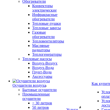
Обогреватели
Конвекторы
электрические
Инфракрасные
обогреватели
Тепловые пушки
Тепловые завесы
Газовые
обогреватели
Тепловентиляторы
Масляные
радиаторы
Теплогенераторы
Тепловые насосы
Воздух-Воздух
Воздух-Вода
Грунт-Вода
Аксессуары
Как купит
Осушители воздуха
Бытовые осушители
Усло
Промышленные
опла
осушители
Усло
< 30 литров
дост
50 литров
Услуги
Гара