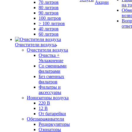
70 литров
Акции
на т
80 литров
Обме
90 литров
возв
100 литров
Вопр
> 100 литров
отве
40 литров
60 литров
Очистители воздуха
Очистители воздуха
Очистка +
Увлажнение
Cо сменными
фильтрами
Без сменных
фильтров
Фильтры и
аксессуары
Ионизаторы воздуха
220 В
12 В
От батарейки
Обеззараживатели
Рециркуляторы
Озонаторы