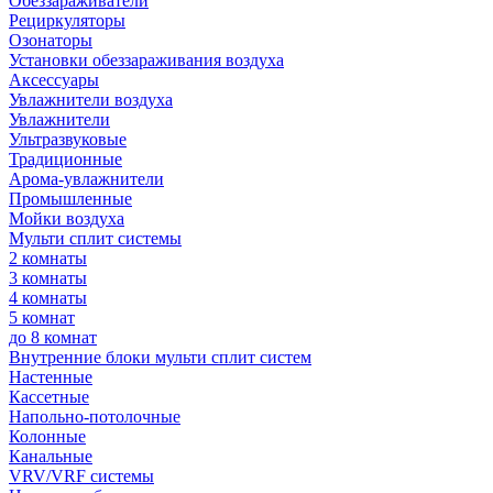
Обеззараживатели
Рециркуляторы
Озонаторы
Установки обеззараживания воздуха
Аксессуары
Увлажнители воздуха
Увлажнители
Ультразвуковые
Традиционные
Арома-увлажнители
Промышленные
Мойки воздуха
Мульти сплит системы
2 комнаты
3 комнаты
4 комнаты
5 комнат
до 8 комнат
Внутренние блоки мульти сплит систем
Настенные
Кассетные
Напольно-потолочные
Колонные
Канальные
VRV/VRF системы