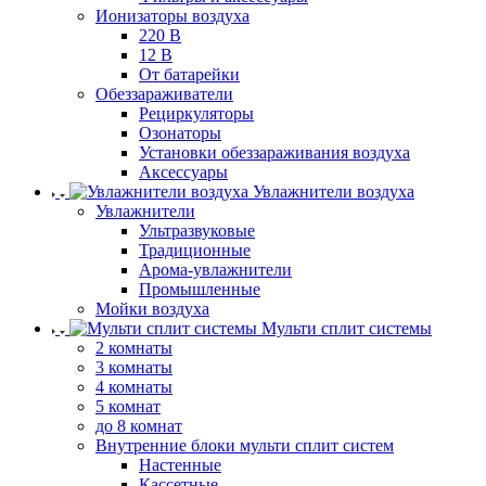
Ионизаторы воздуха
220 В
12 В
От батарейки
Обеззараживатели
Рециркуляторы
Озонаторы
Установки обеззараживания воздуха
Аксессуары
Увлажнители воздуха
Увлажнители
Ультразвуковые
Традиционные
Арома-увлажнители
Промышленные
Мойки воздуха
Мульти сплит системы
2 комнаты
3 комнаты
4 комнаты
5 комнат
до 8 комнат
Внутренние блоки мульти сплит систем
Настенные
Кассетные