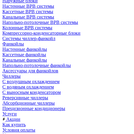
Наружные блоки
Настенные ВРВ системы
Кассетные ВРВ системы
Канальные ВРВ системы
Напольно-потолочные ВРВ системы
Колонные ВРВ системы
Компрессорно-конденсаторные блоки
Системы чиллер-фанкойл
Фанкойлы
Настенные фанкойлы
Кассетные фанкойлы
Канальные фанкойлы
Напольно-потолочные фанкойлы
Аксессуары для фанкойлов
Чиллеры
С воздушным охлаждением
С водяным охлаждением
С выносным конденсатором
Реверсивные чиллеры
Абсорбционные чиллеры
Прецизионные кондиционеры
Услуги
Акции
Как купить
Условия оплаты