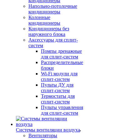
кондиционеры
Напольно-потолочные
кондиционеры
Колонные
кондиционеры
Кондиционеры без
наружного блока
Аксессуары для сплит-
систем
Помпы дренажные
для сплит-систем
Распределительные
блоки
Wi-Fi модули для
сплит-систем
Пульты ДУ для
сплит-систем
Термостаты для
сплит-систем
Пульты управления
для сплит-систем
Системы вентиляции воздуха
Вентиляторы