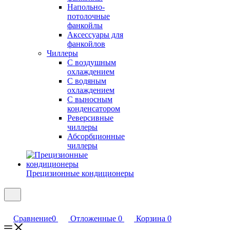
Напольно-
потолочные
фанкойлы
Аксессуары для
фанкойлов
Чиллеры
С воздушным
охлаждением
С водяным
охлаждением
С выносным
конденсатором
Реверсивные
чиллеры
Абсорбционные
чиллеры
Прецизионные кондиционеры
Сравнение
0
Отложенные
0
Корзина
0