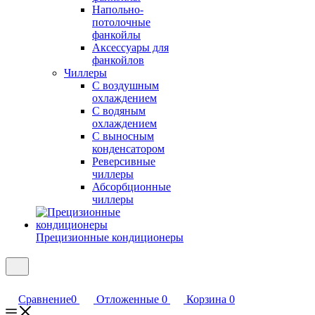
Напольно-
потолочные
фанкойлы
Аксессуары для
фанкойлов
Чиллеры
С воздушным
охлаждением
С водяным
охлаждением
С выносным
конденсатором
Реверсивные
чиллеры
Абсорбционные
чиллеры
Прецизионные кондиционеры
Сравнение
0
Отложенные
0
Корзина
0