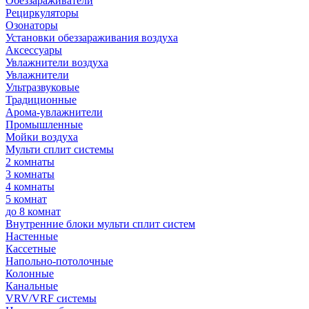
Обеззараживатели
Рециркуляторы
Озонаторы
Установки обеззараживания воздуха
Аксессуары
Увлажнители воздуха
Увлажнители
Ультразвуковые
Традиционные
Арома-увлажнители
Промышленные
Мойки воздуха
Мульти сплит системы
2 комнаты
3 комнаты
4 комнаты
5 комнат
до 8 комнат
Внутренние блоки мульти сплит систем
Настенные
Кассетные
Напольно-потолочные
Колонные
Канальные
VRV/VRF системы