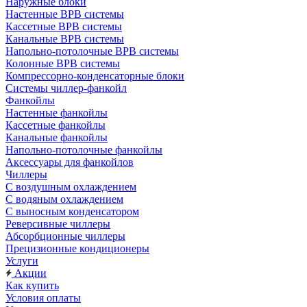
Наружные блоки
Настенные ВРВ системы
Кассетные ВРВ системы
Канальные ВРВ системы
Напольно-потолочные ВРВ системы
Колонные ВРВ системы
Компрессорно-конденсаторные блоки
Системы чиллер-фанкойл
Фанкойлы
Настенные фанкойлы
Кассетные фанкойлы
Канальные фанкойлы
Напольно-потолочные фанкойлы
Аксессуары для фанкойлов
Чиллеры
С воздушным охлаждением
С водяным охлаждением
С выносным конденсатором
Реверсивные чиллеры
Абсорбционные чиллеры
Прецизионные кондиционеры
Услуги
Акции
Как купить
Условия оплаты