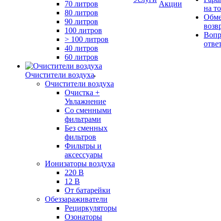
70 литров
Акции
на т
80 литров
Обме
90 литров
возв
100 литров
Вопр
> 100 литров
отве
40 литров
60 литров
Очистители воздуха
Очистители воздуха
Очистка +
Увлажнение
Cо сменными
фильтрами
Без сменных
фильтров
Фильтры и
аксессуары
Ионизаторы воздуха
220 В
12 В
От батарейки
Обеззараживатели
Рециркуляторы
Озонаторы