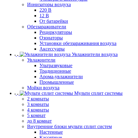
Ионизаторы воздуха
220 В
12 В
От батарейки
Обеззараживатели
Рециркуляторы
Озонаторы
Установки обеззараживания воздуха
Аксессуары
Увлажнители воздуха
Увлажнители
Ультразвуковые
Традиционные
Арома-увлажнители
Промышленные
Мойки воздуха
Мульти сплит системы
2 комнаты
3 комнаты
4 комнаты
5 комнат
до 8 комнат
Внутренние блоки мульти сплит систем
Настенные
Кассетные