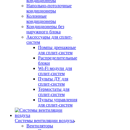
кондиционеры
Напольно-потолочные
кондиционеры
Колонные
кондиционеры
Кондиционеры без
наружного блока
Аксессуары для сплит-
систем
Помпы дренажные
для сплит-систем
Распределительные
блоки
Wi-Fi модули для
сплит-систем
Пульты ДУ для
сплит-систем
Термостаты для
сплит-систем
Пульты управления
для сплит-систем
Системы вентиляции воздуха
Вентиляторы