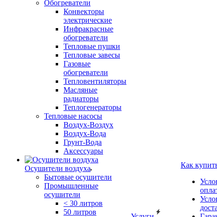
Обогреватели
Конвекторы
электрические
Инфракрасные
обогреватели
Тепловые пушки
Тепловые завесы
Газовые
обогреватели
Тепловентиляторы
Масляные
радиаторы
Теплогенераторы
Тепловые насосы
Воздух-Воздух
Воздух-Вода
Грунт-Вода
Аксессуары
Как купит
Осушители воздуха
Бытовые осушители
Усло
Промышленные
опла
осушители
Усло
< 30 литров
дост
50 литров
Услуги
Гара