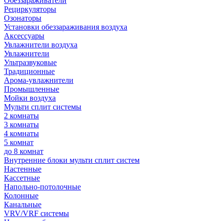
Обеззараживатели
Рециркуляторы
Озонаторы
Установки обеззараживания воздуха
Аксессуары
Увлажнители воздуха
Увлажнители
Ультразвуковые
Традиционные
Арома-увлажнители
Промышленные
Мойки воздуха
Мульти сплит системы
2 комнаты
3 комнаты
4 комнаты
5 комнат
до 8 комнат
Внутренние блоки мульти сплит систем
Настенные
Кассетные
Напольно-потолочные
Колонные
Канальные
VRV/VRF системы