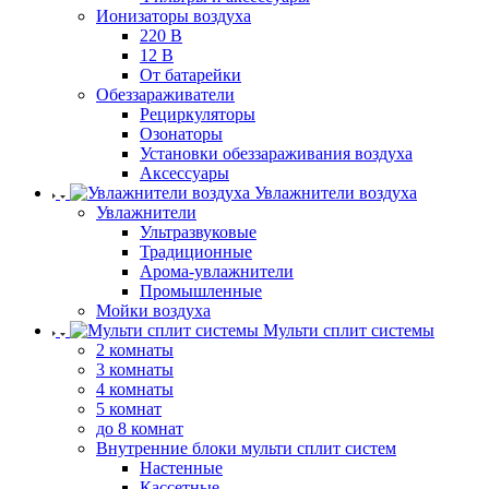
Ионизаторы воздуха
220 В
12 В
От батарейки
Обеззараживатели
Рециркуляторы
Озонаторы
Установки обеззараживания воздуха
Аксессуары
Увлажнители воздуха
Увлажнители
Ультразвуковые
Традиционные
Арома-увлажнители
Промышленные
Мойки воздуха
Мульти сплит системы
2 комнаты
3 комнаты
4 комнаты
5 комнат
до 8 комнат
Внутренние блоки мульти сплит систем
Настенные
Кассетные