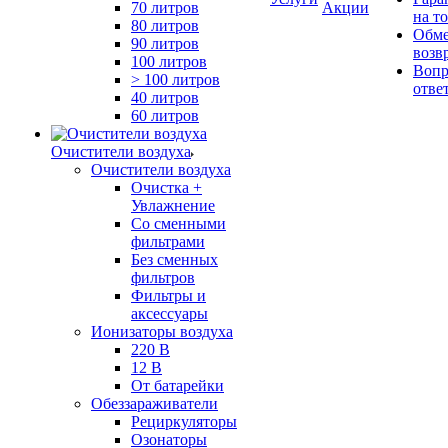
70 литров
Акции
на т
80 литров
Обме
90 литров
возв
100 литров
Вопр
> 100 литров
отве
40 литров
60 литров
Очистители воздуха
Очистители воздуха
Очистка +
Увлажнение
Cо сменными
фильтрами
Без сменных
фильтров
Фильтры и
аксессуары
Ионизаторы воздуха
220 В
12 В
От батарейки
Обеззараживатели
Рециркуляторы
Озонаторы