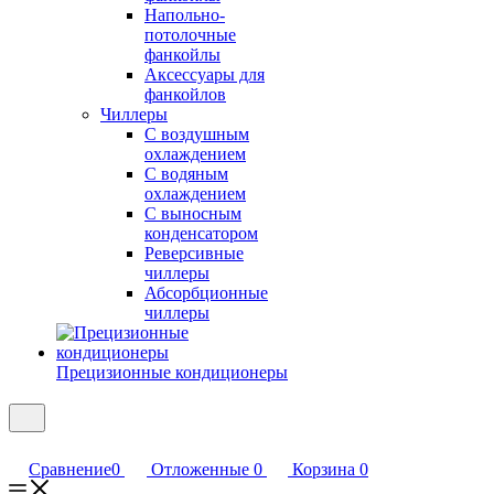
Напольно-
потолочные
фанкойлы
Аксессуары для
фанкойлов
Чиллеры
С воздушным
охлаждением
С водяным
охлаждением
С выносным
конденсатором
Реверсивные
чиллеры
Абсорбционные
чиллеры
Прецизионные кондиционеры
Сравнение
0
Отложенные
0
Корзина
0