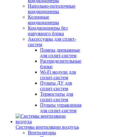
кондиционеры
Напольно-потолочные
кондиционеры
Колонные
кондиционеры
Кондиционеры без
наружного блока
Аксессуары для сплит-
систем
Помпы дренажные
для сплит-систем
Распределительные
блоки
Wi-Fi модули для
сплит-систем
Пульты ДУ для
сплит-систем
Термостаты для
сплит-систем
Пульты управления
для сплит-систем
Системы вентиляции воздуха
Вентиляторы