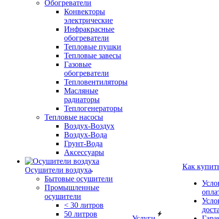
Обогреватели
Конвекторы
электрические
Инфракрасные
обогреватели
Тепловые пушки
Тепловые завесы
Газовые
обогреватели
Тепловентиляторы
Масляные
радиаторы
Теплогенераторы
Тепловые насосы
Воздух-Воздух
Воздух-Вода
Грунт-Вода
Аксессуары
Как купит
Осушители воздуха
Бытовые осушители
Усло
Промышленные
опла
осушители
Усло
< 30 литров
дост
50 литров
Услуги
Гара