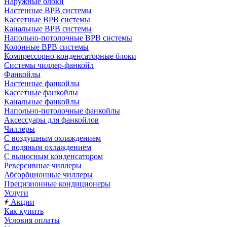
Наружные блоки
Настенные ВРВ системы
Кассетные ВРВ системы
Канальные ВРВ системы
Напольно-потолочные ВРВ системы
Колонные ВРВ системы
Компрессорно-конденсаторные блоки
Системы чиллер-фанкойл
Фанкойлы
Настенные фанкойлы
Кассетные фанкойлы
Канальные фанкойлы
Напольно-потолочные фанкойлы
Аксессуары для фанкойлов
Чиллеры
С воздушным охлаждением
С водяным охлаждением
С выносным конденсатором
Реверсивные чиллеры
Абсорбционные чиллеры
Прецизионные кондиционеры
Услуги
Акции
Как купить
Условия оплаты